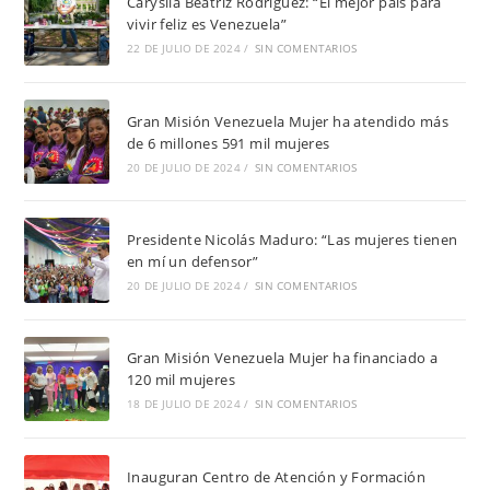
Caryslia Beatriz Rodríguez: “El mejor país para
vivir feliz es Venezuela”
22 DE JULIO DE 2024
/
SIN COMENTARIOS
Gran Misión Venezuela Mujer ha atendido más
de 6 millones 591 mil mujeres
20 DE JULIO DE 2024
/
SIN COMENTARIOS
Presidente Nicolás Maduro: “Las mujeres tienen
en mí un defensor”
20 DE JULIO DE 2024
/
SIN COMENTARIOS
Gran Misión Venezuela Mujer ha financiado a
120 mil mujeres
18 DE JULIO DE 2024
/
SIN COMENTARIOS
Inauguran Centro de Atención y Formación