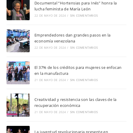
Documental “Hortensias para Inés” honra la
lucha feminista de María León
22 DE MAYO DE 2024
/
SIN COMENTARIOS
Emprendedores dan grandes pasos en la
economía venezolana
22 DE MAYO DE 2024
/
SIN COMENTARIOS
El 37% de los créditos para mujeres se enfocan
en la manufactura
21 DE MAYO DE 2024
/
SIN COMENTARIOS
Creatividad y resistencia son las claves de la
recuperación económica
21 DE MAYO DE 2024
/
SIN COMENTARIOS
La juventud revolucionaria presente en