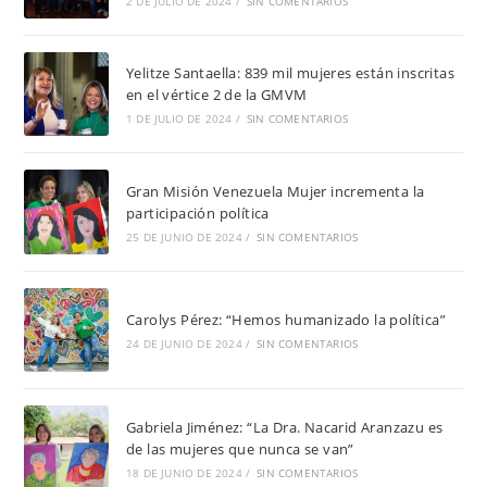
2 DE JULIO DE 2024
/
SIN COMENTARIOS
Yelitze Santaella: 839 mil mujeres están inscritas
en el vértice 2 de la GMVM
1 DE JULIO DE 2024
/
SIN COMENTARIOS
Gran Misión Venezuela Mujer incrementa la
participación política
25 DE JUNIO DE 2024
/
SIN COMENTARIOS
Carolys Pérez: “Hemos humanizado la política”
24 DE JUNIO DE 2024
/
SIN COMENTARIOS
Gabriela Jiménez: “La Dra. Nacarid Aranzazu es
de las mujeres que nunca se van”
18 DE JUNIO DE 2024
/
SIN COMENTARIOS