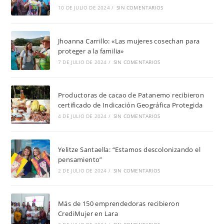
10 DE JULIO DE 2024
/
SIN COMENTARIOS
Jhoanna Carrillo: «Las mujeres cosechan para
proteger a la familia»
7 DE JULIO DE 2024
/
SIN COMENTARIOS
Productoras de cacao de Patanemo recibieron
certificado de Indicación Geográfica Protegida
4 DE JULIO DE 2024
/
SIN COMENTARIOS
Yelitze Santaella: “Estamos descolonizando el
pensamiento”
2 DE JULIO DE 2024
/
SIN COMENTARIOS
Más de 150 emprendedoras recibieron
CrediMujer en Lara