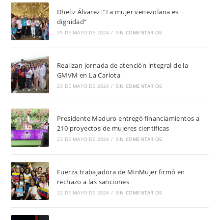
Dheliz Álvarez: “La mujer venezolana es
dignidad”
25 DE MAYO DE 2024
/
SIN COMENTARIOS
Realizan jornada de atención integral de la
GMVM en La Carlota
23 DE MAYO DE 2024
/
SIN COMENTARIOS
Presidente Maduro entregó financiamientos a
210 proyectos de mujeres científicas
23 DE MAYO DE 2024
/
SIN COMENTARIOS
Fuerza trabajadora de MinMujer firmó en
rechazo a las sanciones
22 DE MAYO DE 2024
/
SIN COMENTARIOS