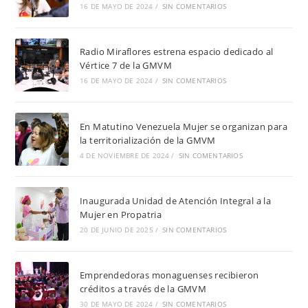
16 DE MAYO DE 2024
/
SIN COMENTARIOS
Radio Miraflores estrena espacio dedicado al
Vértice 7 de la GMVM
16 DE MAYO DE 2024
/
SIN COMENTARIOS
En Matutino Venezuela Mujer se organizan para
la territorialización de la GMVM
4 DE NOVIEMBRE DE 2024
/
SIN COMENTARIOS
Inaugurada Unidad de Atención Integral a la
Mujer en Propatria
20 DE JUNIO DE 2025
/
SIN COMENTARIOS
Emprendedoras monaguenses recibieron
créditos a través de la GMVM
30 DE MAYO DE 2024
/
SIN COMENTARIOS