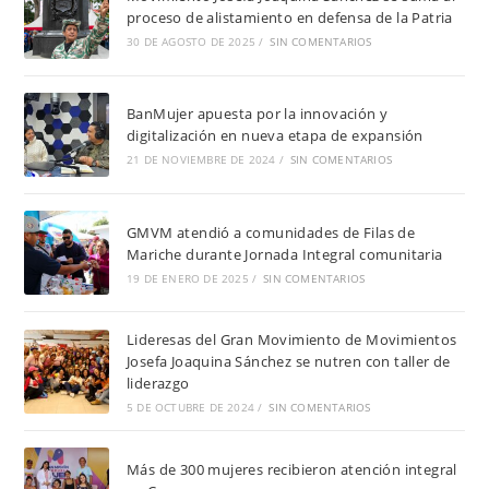
proceso de alistamiento en defensa de la Patria
30 DE AGOSTO DE 2025
/
SIN COMENTARIOS
BanMujer apuesta por la innovación y
digitalización en nueva etapa de expansión
21 DE NOVIEMBRE DE 2024
/
SIN COMENTARIOS
GMVM atendió a comunidades de Filas de
Mariche durante Jornada Integral comunitaria
19 DE ENERO DE 2025
/
SIN COMENTARIOS
Lideresas del Gran Movimiento de Movimientos
Josefa Joaquina Sánchez se nutren con taller de
liderazgo
5 DE OCTUBRE DE 2024
/
SIN COMENTARIOS
Más de 300 mujeres recibieron atención integral