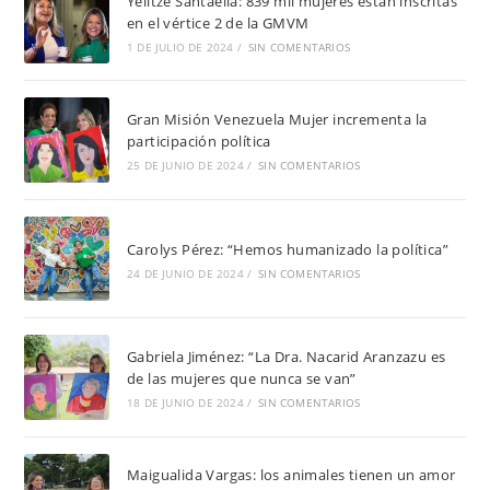
Yelitze Santaella: 839 mil mujeres están inscritas
en el vértice 2 de la GMVM
1 DE JULIO DE 2024
/
SIN COMENTARIOS
Gran Misión Venezuela Mujer incrementa la
participación política
25 DE JUNIO DE 2024
/
SIN COMENTARIOS
Carolys Pérez: “Hemos humanizado la política”
24 DE JUNIO DE 2024
/
SIN COMENTARIOS
Gabriela Jiménez: “La Dra. Nacarid Aranzazu es
de las mujeres que nunca se van”
18 DE JUNIO DE 2024
/
SIN COMENTARIOS
Maigualida Vargas: los animales tienen un amor