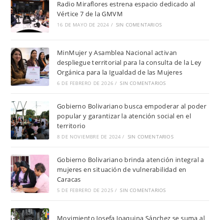
Radio Miraflores estrena espacio dedicado al
Vértice 7 de la GMVM
16 DE MAYO DE 2024
/
SIN COMENTARIOS
MinMujer y Asamblea Nacional activan
despliegue territorial para la consulta de la Ley
Orgánica para la Igualdad de las Mujeres
6 DE FEBRERO DE 2026
/
SIN COMENTARIOS
Gobierno Bolivariano busca empoderar al poder
popular y garantizar la atención social en el
territorio
8 DE NOVIEMBRE DE 2024
/
SIN COMENTARIOS
Gobierno Bolivariano brinda atención integral a
mujeres en situación de vulnerabilidad en
Caracas
5 DE FEBRERO DE 2025
/
SIN COMENTARIOS
Movimiento Josefa Joaquina Sánchez se suma al