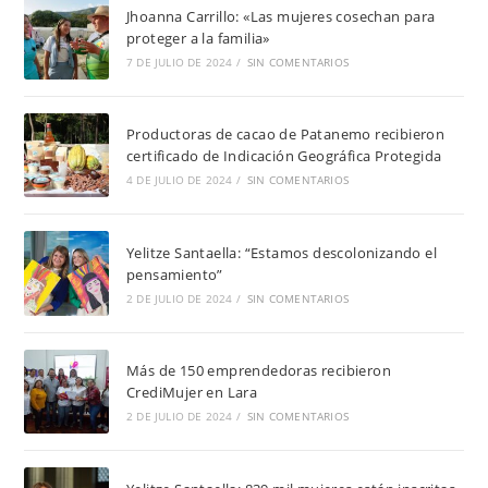
Jhoanna Carrillo: «Las mujeres cosechan para
proteger a la familia»
7 DE JULIO DE 2024
/
SIN COMENTARIOS
Productoras de cacao de Patanemo recibieron
certificado de Indicación Geográfica Protegida
4 DE JULIO DE 2024
/
SIN COMENTARIOS
Yelitze Santaella: “Estamos descolonizando el
pensamiento”
2 DE JULIO DE 2024
/
SIN COMENTARIOS
Más de 150 emprendedoras recibieron
CrediMujer en Lara
2 DE JULIO DE 2024
/
SIN COMENTARIOS