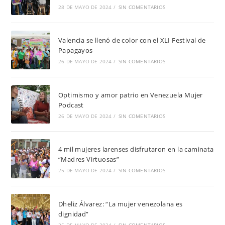
28 DE MAYO DE 2024
/
SIN COMENTARIOS
Valencia se llenó de color con el XLI Festival de
Papagayos
26 DE MAYO DE 2024
/
SIN COMENTARIOS
Optimismo y amor patrio en Venezuela Mujer
Podcast
26 DE MAYO DE 2024
/
SIN COMENTARIOS
4 mil mujeres larenses disfrutaron en la caminata
“Madres Virtuosas”
25 DE MAYO DE 2024
/
SIN COMENTARIOS
Dheliz Álvarez: “La mujer venezolana es
dignidad”
25 DE MAYO DE 2024
/
SIN COMENTARIOS