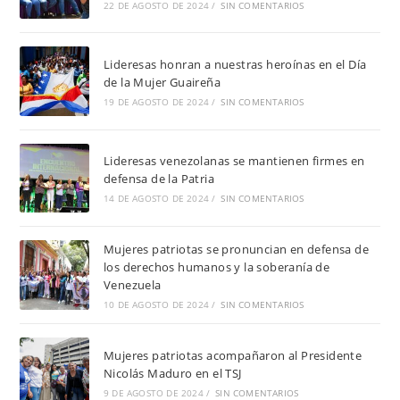
22 DE AGOSTO DE 2024
/
SIN COMENTARIOS
Lideresas honran a nuestras heroínas en el Día
de la Mujer Guaireña
19 DE AGOSTO DE 2024
/
SIN COMENTARIOS
Lideresas venezolanas se mantienen firmes en
defensa de la Patria
14 DE AGOSTO DE 2024
/
SIN COMENTARIOS
Mujeres patriotas se pronuncian en defensa de
los derechos humanos y la soberanía de
Venezuela
10 DE AGOSTO DE 2024
/
SIN COMENTARIOS
Mujeres patriotas acompañaron al Presidente
Nicolás Maduro en el TSJ
9 DE AGOSTO DE 2024
/
SIN COMENTARIOS