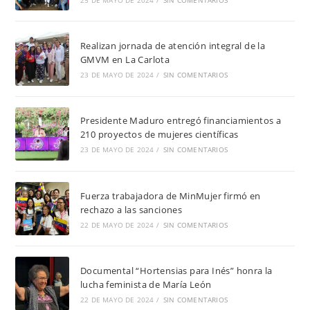
Realizan jornada de atención integral de la
GMVM en La Carlota
23 DE MAYO DE 2024
/
SIN COMENTARIOS
Presidente Maduro entregó financiamientos a
210 proyectos de mujeres científicas
23 DE MAYO DE 2024
/
SIN COMENTARIOS
Fuerza trabajadora de MinMujer firmó en
rechazo a las sanciones
22 DE MAYO DE 2024
/
SIN COMENTARIOS
Documental “Hortensias para Inés” honra la
lucha feminista de María León
22 DE MAYO DE 2024
/
SIN COMENTARIOS