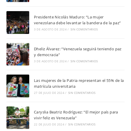
Presidente Nicolás Maduro: “La mujer
venezolana debe levantar la bandera de la paz”
3 DE AGOSTO DE 2024
/
SIN COMENTARIOS
Dheliz Álvarez: “Venezuela seguirá teniendo paz
y democracia”
3 DE AGOSTO DE 2024
/
SIN COMENTARIOS
Las mujeres de la Patria representan el 55% de la
matrícula universitaria
27 DE JULIO DE 2024
/
SIN COMENTARIOS
Caryslia Beatriz Rodríguez: “El mejor país para
vivir feliz es Venezuela”
22 DE JULIO DE 2024
/
SIN COMENTARIOS