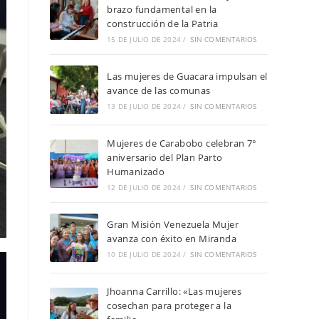
brazo fundamental en la
construcción de la Patria
15 DE JULIO DE 2024
/
SIN COMENTARIOS
Las mujeres de Guacara impulsan el
avance de las comunas
13 DE JULIO DE 2024
/
SIN COMENTARIOS
Mujeres de Carabobo celebran 7°
aniversario del Plan Parto
Humanizado
12 DE JULIO DE 2024
/
SIN COMENTARIOS
Gran Misión Venezuela Mujer
avanza con éxito en Miranda
10 DE JULIO DE 2024
/
SIN COMENTARIOS
Jhoanna Carrillo: «Las mujeres
cosechan para proteger a la