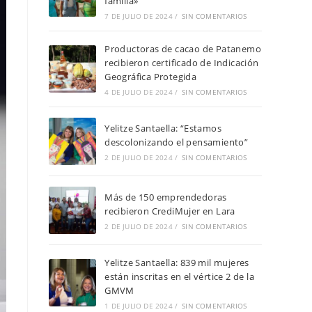
familia»
7 DE JULIO DE 2024
/
SIN COMENTARIOS
Productoras de cacao de Patanemo
recibieron certificado de Indicación
Geográfica Protegida
4 DE JULIO DE 2024
/
SIN COMENTARIOS
Yelitze Santaella: “Estamos
descolonizando el pensamiento”
2 DE JULIO DE 2024
/
SIN COMENTARIOS
Más de 150 emprendedoras
recibieron CrediMujer en Lara
2 DE JULIO DE 2024
/
SIN COMENTARIOS
Yelitze Santaella: 839 mil mujeres
están inscritas en el vértice 2 de la
GMVM
1 DE JULIO DE 2024
/
SIN COMENTARIOS