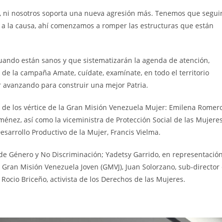
aís, ni nosotros soporta una nueva agresión más. Tenemos que segui
a la causa, ahí comenzamos a romper las estructuras que están
ando están sanos y que sistematizarán la agenda de atención,
 de la campaña Amate, cuídate, examínate, en todo el territorio
ir avanzando para construir una mejor Patria.
s de los vértice de la Gran Misión Venezuela Mujer: Emilena Romero
énez, así como la viceministra de Protección Social de las Mujeres
esarrollo Productivo de la Mujer, Francis Vielma.
de Género y No Discriminación; Yadetsy Garrido, en representació
la Gran Misión Venezuela Joven (GMVJ), Juan Solorzano, sub-director
Rocio Briceño, activista de los Derechos de las Mujeres.