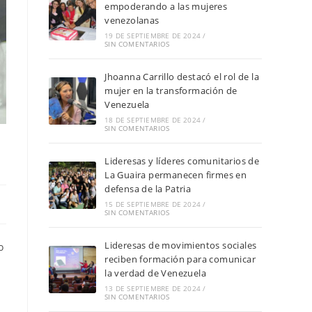
empoderando a las mujeres
venezolanas
19 DE SEPTIEMBRE DE 2024
/
SIN COMENTARIOS
Jhoanna Carrillo destacó el rol de la
mujer en la transformación de
Venezuela
18 DE SEPTIEMBRE DE 2024
/
SIN COMENTARIOS
Lideresas y líderes comunitarios de
La Guaira permanecen firmes en
defensa de la Patria
15 DE SEPTIEMBRE DE 2024
/
SIN COMENTARIOS
Lideresas de movimientos sociales
o
reciben formación para comunicar
la verdad de Venezuela
13 DE SEPTIEMBRE DE 2024
/
SIN COMENTARIOS