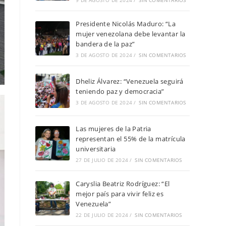
9 DE AGOSTO DE 2024
/
SIN COMENTARIOS
Presidente Nicolás Maduro: “La
mujer venezolana debe levantar la
bandera de la paz”
3 DE AGOSTO DE 2024
/
SIN COMENTARIOS
Dheliz Álvarez: “Venezuela seguirá
teniendo paz y democracia”
3 DE AGOSTO DE 2024
/
SIN COMENTARIOS
Las mujeres de la Patria
representan el 55% de la matrícula
universitaria
27 DE JULIO DE 2024
/
SIN COMENTARIOS
Caryslia Beatriz Rodríguez: “El
mejor país para vivir feliz es
Venezuela”
22 DE JULIO DE 2024
/
SIN COMENTARIOS