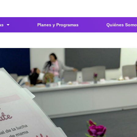
as
Planes y Programas
Quiénes Somo