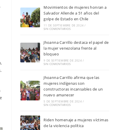
Movimientos de mujeres honran a
r
Salvador Allende a 51 años del
golpe de Estado en Chile
11 DE SEPTIEMBRE DE 2024
/
SIN COMENTARIOS
Jhoanna Carrillo destaca el papel de
la mujer venezolana frente al
bloqueo
9 DE SEPTIEMBRE DE 2024
/
,
SIN COMENTARIOS
,
Jhoanna Carrillo afirma que las
mujeres indígenas son
constructoras incansables de un
n
nuevo amanecer
 e
5 DE SEPTIEMBRE DE 2024
/
SIN COMENTARIOS
Riden homenaje a mujeres víctimas
de la violencia política