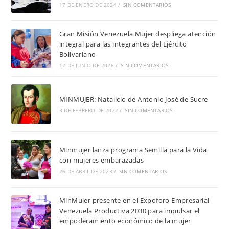
17 DE ENERO DE 2024
/
SIN COMENTARIOS
Gran Misión Venezuela Mujer despliega atención
integral para las integrantes del Ejército
Bolivariano
12 DE JUNIO DE 2026
/
SIN COMENTARIOS
MINMUJER: Natalicio de Antonio José de Sucre
3 DE FEBRERO DE 2022
/
SIN COMENTARIOS
Minmujer lanza programa Semilla para la Vida
con mujeres embarazadas
26 DE ABRIL DE 2023
/
SIN COMENTARIOS
MinMujer presente en el Expoforo Empresarial
Venezuela Productiva 2030 para impulsar el
empoderamiento económico de la mujer