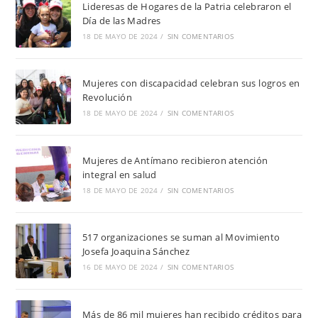
Lideresas de Hogares de la Patria celebraron el
Día de las Madres
18 DE MAYO DE 2024
/
SIN COMENTARIOS
Mujeres con discapacidad celebran sus logros en
Revolución
18 DE MAYO DE 2024
/
SIN COMENTARIOS
Mujeres de Antímano recibieron atención
integral en salud
18 DE MAYO DE 2024
/
SIN COMENTARIOS
517 organizaciones se suman al Movimiento
Josefa Joaquina Sánchez
16 DE MAYO DE 2024
/
SIN COMENTARIOS
Más de 86 mil mujeres han recibido créditos para