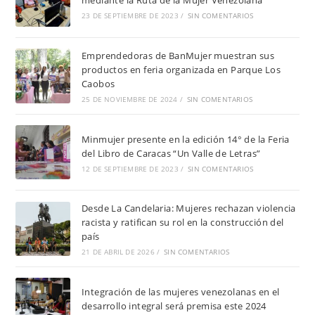
mediante la Ruta de la Mujer Venezolana
23 DE SEPTIEMBRE DE 2023
/
SIN COMENTARIOS
Emprendedoras de BanMujer muestran sus
productos en feria organizada en Parque Los
Caobos
25 DE NOVIEMBRE DE 2024
/
SIN COMENTARIOS
Minmujer presente en la edición 14° de la Feria
del Libro de Caracas “Un Valle de Letras”
12 DE SEPTIEMBRE DE 2023
/
SIN COMENTARIOS
Desde La Candelaria: Mujeres rechazan violencia
racista y ratifican su rol en la construcción del
país
21 DE ABRIL DE 2026
/
SIN COMENTARIOS
Integración de las mujeres venezolanas en el
desarrollo integral será premisa este 2024