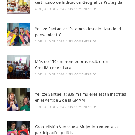
certificado de Indicación Geográfica Protegida
4 DE JULIO DE 2024
/
SIN COMENTARIOS
Yelitze Santaella: “Estamos descolonizando el
pensamiento”
2 DE JULIO DE 2024
/
SIN COMENTARIOS
Más de 150 emprendedoras recibieron
CrediMujer en Lara
2 DE JULIO DE 2024
/
SIN COMENTARIOS
Yelitze Santaella: 839 mil mujeres están inscritas
en el vértice 2 de la GMVM
1 DE JULIO DE 2024
/
SIN COMENTARIOS
Gran Misión Venezuela Mujer incrementa la
participación política