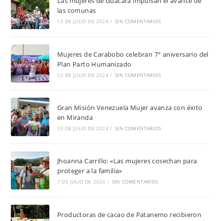
Las mujeres de Guacara impulsan el avance de
las comunas
13 DE JULIO DE 2024
/
SIN COMENTARIOS
Mujeres de Carabobo celebran 7° aniversario del
Plan Parto Humanizado
12 DE JULIO DE 2024
/
SIN COMENTARIOS
Gran Misión Venezuela Mujer avanza con éxito
en Miranda
10 DE JULIO DE 2024
/
SIN COMENTARIOS
Jhoanna Carrillo: «Las mujeres cosechan para
proteger a la familia»
7 DE JULIO DE 2024
/
SIN COMENTARIOS
Productoras de cacao de Patanemo recibieron