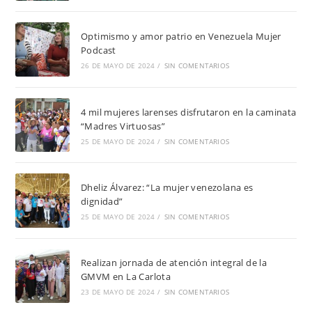
Optimismo y amor patrio en Venezuela Mujer
Podcast
26 DE MAYO DE 2024
/
SIN COMENTARIOS
4 mil mujeres larenses disfrutaron en la caminata
“Madres Virtuosas”
25 DE MAYO DE 2024
/
SIN COMENTARIOS
Dheliz Álvarez: “La mujer venezolana es
dignidad”
25 DE MAYO DE 2024
/
SIN COMENTARIOS
Realizan jornada de atención integral de la
GMVM en La Carlota
23 DE MAYO DE 2024
/
SIN COMENTARIOS