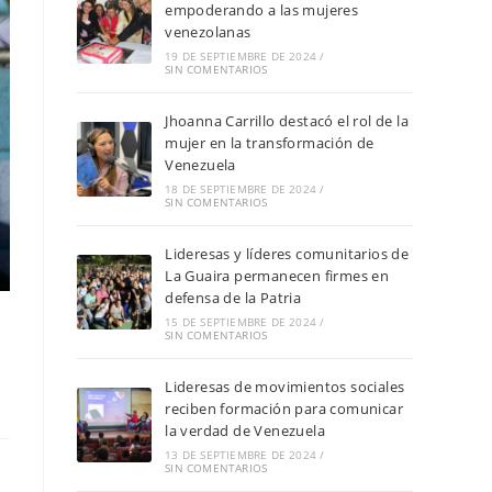
empoderando a las mujeres
venezolanas
19 DE SEPTIEMBRE DE 2024
/
SIN COMENTARIOS
Jhoanna Carrillo destacó el rol de la
mujer en la transformación de
Venezuela
18 DE SEPTIEMBRE DE 2024
/
SIN COMENTARIOS
Lideresas y líderes comunitarios de
La Guaira permanecen firmes en
defensa de la Patria
15 DE SEPTIEMBRE DE 2024
/
SIN COMENTARIOS
Lideresas de movimientos sociales
reciben formación para comunicar
la verdad de Venezuela
13 DE SEPTIEMBRE DE 2024
/
SIN COMENTARIOS