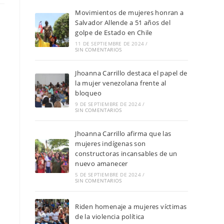
Movimientos de mujeres honran a
Salvador Allende a 51 años del
golpe de Estado en Chile
11 DE SEPTIEMBRE DE 2024
/
SIN COMENTARIOS
Jhoanna Carrillo destaca el papel de
la mujer venezolana frente al
.
bloqueo
9 DE SEPTIEMBRE DE 2024
/
SIN COMENTARIOS
Jhoanna Carrillo afirma que las
mujeres indígenas son
constructoras incansables de un
nuevo amanecer
5 DE SEPTIEMBRE DE 2024
/
SIN COMENTARIOS
Riden homenaje a mujeres víctimas
de la violencia política