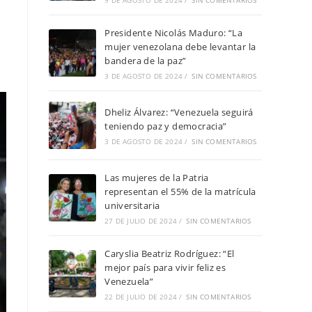
9 DE AGOSTO DE 2024
/
SIN COMENTARIOS
Presidente Nicolás Maduro: “La
mujer venezolana debe levantar la
bandera de la paz”
3 DE AGOSTO DE 2024
/
SIN COMENTARIOS
Dheliz Álvarez: “Venezuela seguirá
teniendo paz y democracia”
3 DE AGOSTO DE 2024
/
SIN COMENTARIOS
Las mujeres de la Patria
representan el 55% de la matrícula
universitaria
27 DE JULIO DE 2024
/
SIN COMENTARIOS
Caryslia Beatriz Rodríguez: “El
mejor país para vivir feliz es
Venezuela”
22 DE JULIO DE 2024
/
SIN COMENTARIOS