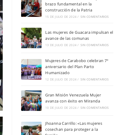
brazo fundamental en la
construcción de la Patria
15 DE JULIO DE 2024
/
SIN COMENTARIOS
Las mujeres de Guacara impulsan el
avance de las comunas
13 DE JULIO DE 2024
/
SIN COMENTARIOS
Mujeres de Carabobo celebran 7°
aniversario del Plan Parto
Humanizado
12 DE JULIO DE 2024
/
SIN COMENTARIOS
Gran Misión Venezuela Mujer
avanza con éxito en Miranda
10 DE JULIO DE 2024
/
SIN COMENTARIOS
Jhoanna Carrillo: «Las mujeres
cosechan para proteger a la