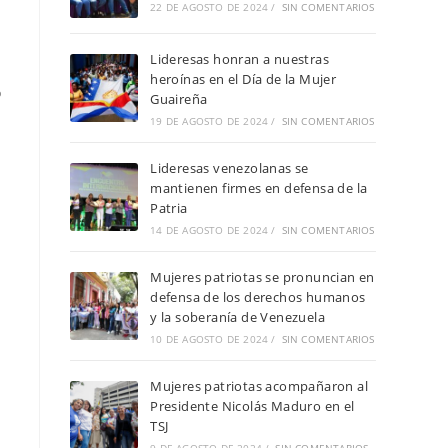
22 DE AGOSTO DE 2024
/
SIN COMENTARIOS
Lideresas honran a nuestras
heroínas en el Día de la Mujer
o
Guaireña
19 DE AGOSTO DE 2024
/
SIN COMENTARIOS
Lideresas venezolanas se
mantienen firmes en defensa de la
Patria
14 DE AGOSTO DE 2024
/
SIN COMENTARIOS
Mujeres patriotas se pronuncian en
defensa de los derechos humanos
y la soberanía de Venezuela
10 DE AGOSTO DE 2024
/
SIN COMENTARIOS
Mujeres patriotas acompañaron al
Presidente Nicolás Maduro en el
TSJ