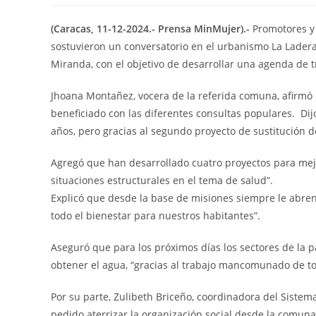
(Caracas, 11-12-2024.- Prensa MinMujer).-
Promotores y
sostuvieron un conversatorio en el urbanismo La Ladera,
Miranda, con el objetivo de desarrollar una agenda de tr
Jhoana Montañez, vocera de la referida comuna, afirmó
beneficiado con las diferentes consultas populares. Dij
años, pero gracias al segundo proyecto de sustitución d
Agregó que han desarrollado cuatro proyectos para mej
situaciones estructurales en el tema de salud”.
Explicó que desde la base de misiones siempre le abren 
todo el bienestar para nuestros habitantes”.
Aseguró que para los próximos días los sectores de la 
obtener el agua, “gracias al trabajo mancomunado de to
Por su parte, Zulibeth Briceño, coordinadora del Siste
pedido aterrizar la organización social desde la comun