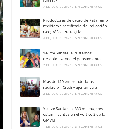
familia»
7 DE JULIO DE 2024
/
SIN COMENTARIOS
Productoras de cacao de Patanemo
recibieron certificado de Indicación
Geográfica Protegida
4 DE JULIO DE 2024
/
SIN COMENTARIOS
Yelitze Santaella: “Estamos
descolonizando el pensamiento”
2 DE JULIO DE 2024
/
SIN COMENTARIOS
Más de 150 emprendedoras
recibieron CrediMujer en Lara
2 DE JULIO DE 2024
/
SIN COMENTARIOS
Yelitze Santaella: 839 mil mujeres
están inscritas en el vértice 2 de la
GMVM
1 DE JULIO DE 2024
/
SIN COMENTARIOS