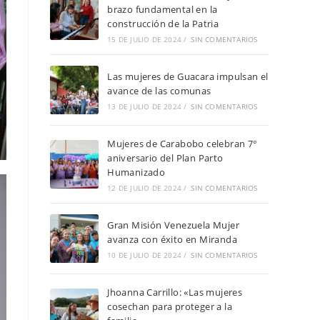
brazo fundamental en la
construcción de la Patria
15 DE JULIO DE 2024
/
SIN COMENTARIOS
Las mujeres de Guacara impulsan el
avance de las comunas
13 DE JULIO DE 2024
/
SIN COMENTARIOS
Mujeres de Carabobo celebran 7°
aniversario del Plan Parto
Humanizado
12 DE JULIO DE 2024
/
SIN COMENTARIOS
Gran Misión Venezuela Mujer
avanza con éxito en Miranda
10 DE JULIO DE 2024
/
SIN COMENTARIOS
Jhoanna Carrillo: «Las mujeres
cosechan para proteger a la