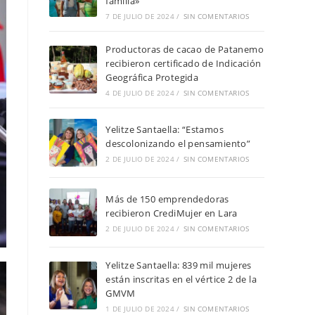
familia»
7 DE JULIO DE 2024
/
SIN COMENTARIOS
Productoras de cacao de Patanemo
recibieron certificado de Indicación
Geográfica Protegida
4 DE JULIO DE 2024
/
SIN COMENTARIOS
Yelitze Santaella: “Estamos
descolonizando el pensamiento”
2 DE JULIO DE 2024
/
SIN COMENTARIOS
Más de 150 emprendedoras
recibieron CrediMujer en Lara
2 DE JULIO DE 2024
/
SIN COMENTARIOS
Yelitze Santaella: 839 mil mujeres
están inscritas en el vértice 2 de la
GMVM
1 DE JULIO DE 2024
/
SIN COMENTARIOS