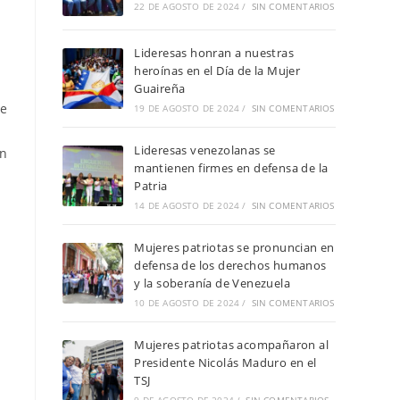
22 DE AGOSTO DE 2024
/
SIN COMENTARIOS
Lideresas honran a nuestras
heroínas en el Día de la Mujer
Guaireña
de
19 DE AGOSTO DE 2024
/
SIN COMENTARIOS
Lideresas venezolanas se
an
mantienen firmes en defensa de la
Patria
14 DE AGOSTO DE 2024
/
SIN COMENTARIOS
Mujeres patriotas se pronuncian en
defensa de los derechos humanos
y la soberanía de Venezuela
10 DE AGOSTO DE 2024
/
SIN COMENTARIOS
Mujeres patriotas acompañaron al
Presidente Nicolás Maduro en el
TSJ