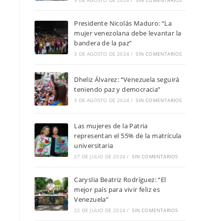
9 DE AGOSTO DE 2024
/
SIN COMENTARIOS
Presidente Nicolás Maduro: “La
mujer venezolana debe levantar la
bandera de la paz”
3 DE AGOSTO DE 2024
/
SIN COMENTARIOS
Dheliz Álvarez: “Venezuela seguirá
teniendo paz y democracia”
3 DE AGOSTO DE 2024
/
SIN COMENTARIOS
Las mujeres de la Patria
representan el 55% de la matrícula
universitaria
27 DE JULIO DE 2024
/
SIN COMENTARIOS
Caryslia Beatriz Rodríguez: “El
mejor país para vivir feliz es
Venezuela”
22 DE JULIO DE 2024
/
SIN COMENTARIOS