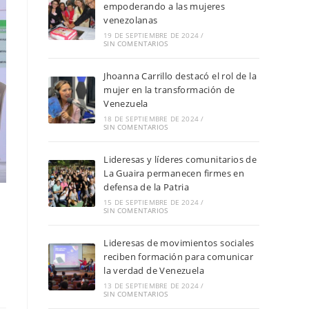
empoderando a las mujeres
venezolanas
19 DE SEPTIEMBRE DE 2024
/
SIN COMENTARIOS
Jhoanna Carrillo destacó el rol de la
mujer en la transformación de
Venezuela
18 DE SEPTIEMBRE DE 2024
/
SIN COMENTARIOS
Lideresas y líderes comunitarios de
La Guaira permanecen firmes en
defensa de la Patria
15 DE SEPTIEMBRE DE 2024
/
SIN COMENTARIOS
Lideresas de movimientos sociales
reciben formación para comunicar
la verdad de Venezuela
13 DE SEPTIEMBRE DE 2024
/
SIN COMENTARIOS