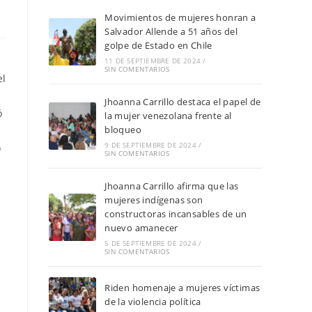
Movimientos de mujeres honran a
Salvador Allende a 51 años del
golpe de Estado en Chile
11 DE SEPTIEMBRE DE 2024
/
SIN COMENTARIOS
el
Jhoanna Carrillo destaca el papel de
ó
la mujer venezolana frente al
bloqueo
9 DE SEPTIEMBRE DE 2024
/
o
SIN COMENTARIOS
Jhoanna Carrillo afirma que las
mujeres indígenas son
constructoras incansables de un
nuevo amanecer
5 DE SEPTIEMBRE DE 2024
/
SIN COMENTARIOS
Riden homenaje a mujeres víctimas
de la violencia política