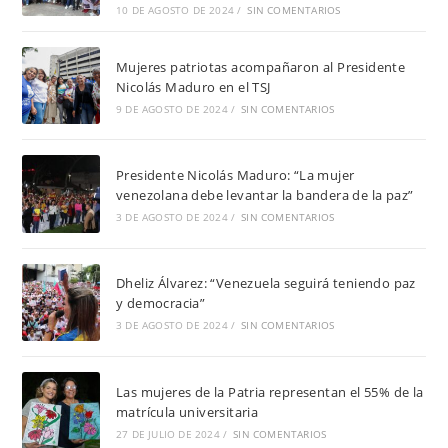
10 DE AGOSTO DE 2024
/
SIN COMENTARIOS
Mujeres patriotas acompañaron al Presidente
Nicolás Maduro en el TSJ
9 DE AGOSTO DE 2024
/
SIN COMENTARIOS
Presidente Nicolás Maduro: “La mujer
venezolana debe levantar la bandera de la paz”
3 DE AGOSTO DE 2024
/
SIN COMENTARIOS
Dheliz Álvarez: “Venezuela seguirá teniendo paz
y democracia”
3 DE AGOSTO DE 2024
/
SIN COMENTARIOS
Las mujeres de la Patria representan el 55% de la
matrícula universitaria
27 DE JULIO DE 2024
/
SIN COMENTARIOS