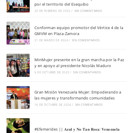
por el territorio del Esequibo
20 DE FEBRERO DE 2022
/
SIN COMENTARIOS
Conforman equipo promotor del Vértice 4 de la
GMVM en Plaza-Zamora
21 DE MARZO DE 2024
/
SIN COMENTARIOS
MinMujer presente en la gran marcha por la Paz
y en apoyo al presidente Nicolás Maduro
6 DE OCTUBRE DE 2025
/
SIN COMENTARIOS
Gran Misión Venezuela Mujer: Empoderando a
las mujeres y transformando comunidades
16 DE OCTUBRE DE 2024
/
SIN COMENTARIOS
#Efemerides || 𝐀𝐳𝐮𝐥 𝐲 𝐍𝐨 𝐓𝐚𝐧 𝐑𝐨𝐬𝐚: 𝐕𝐞𝐧𝐞𝐳𝐮𝐞𝐥𝐚