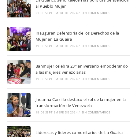
al Pueblo Mujer
21 DE SEPTIEMBRE DE 2024
/
SIN COMENTARIOS
Inauguran Defensoría de los Derechos de la
Mujer en La Guaira
19 DE SEPTIEMBRE DE 2024
/
SIN COMENTARIOS
Banmujer celebra 23° aniversario empoderando
a las mujeres venezolanas
19 DE SEPTIEMBRE DE 2024
/
SIN COMENTARIOS
Jhoanna Carrillo destacó el rol de la mujer en la
transformación de Venezuela
18 DE SEPTIEMBRE DE 2024
/
SIN COMENTARIOS
Lideresas y líderes comunitarios de La Guaira