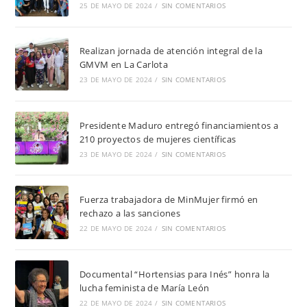
25 DE MAYO DE 2024
/
SIN COMENTARIOS
Realizan jornada de atención integral de la
GMVM en La Carlota
23 DE MAYO DE 2024
/
SIN COMENTARIOS
Presidente Maduro entregó financiamientos a
210 proyectos de mujeres científicas
23 DE MAYO DE 2024
/
SIN COMENTARIOS
Fuerza trabajadora de MinMujer firmó en
rechazo a las sanciones
22 DE MAYO DE 2024
/
SIN COMENTARIOS
Documental “Hortensias para Inés” honra la
lucha feminista de María León
22 DE MAYO DE 2024
/
SIN COMENTARIOS