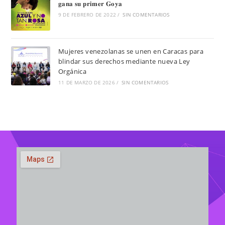
𝐠𝐚𝐧𝐚 𝐬𝐮 𝐩𝐫𝐢𝐦𝐞𝐫 𝐆𝐨𝐲𝐚
9 DE FEBRERO DE 2022
/
SIN COMENTARIOS
Mujeres venezolanas se unen en Caracas para
blindar sus derechos mediante nueva Ley
Orgánica
11 DE MARZO DE 2026
/
SIN COMENTARIOS