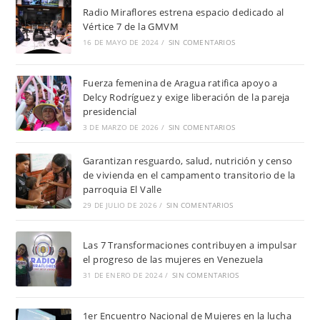
Radio Miraflores estrena espacio dedicado al
Vértice 7 de la GMVM
16 DE MAYO DE 2024
/
SIN COMENTARIOS
Fuerza femenina de Aragua ratifica apoyo a
Delcy Rodríguez y exige liberación de la pareja
presidencial
3 DE MARZO DE 2026
/
SIN COMENTARIOS
Garantizan resguardo, salud, nutrición y censo
de vivienda en el campamento transitorio de la
parroquia El Valle
29 DE JULIO DE 2026
/
SIN COMENTARIOS
Las 7 Transformaciones contribuyen a impulsar
el progreso de las mujeres en Venezuela
31 DE ENERO DE 2024
/
SIN COMENTARIOS
1er Encuentro Nacional de Mujeres en la lucha