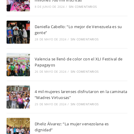
millones 700 mil inscritas
8 DE JUNIO DE 2024
/
SIN COMENTARIOS
Daniella Cabello: “Lo mejor de Venezuela es su
gente”
28 DE MAYO DE 2024
/
SIN COMENTARIOS
Valencia se llenó de color con el XLI Festival de
Papagayos
26 DE MAYO DE 2024
/
SIN COMENTARIOS
4 mil mujeres larenses disfrutaron en la caminata
“Madres Virtuosas”
25 DE MAYO DE 2024
/
SIN COMENTARIOS
Dheliz Álvarez: “La mujer venezolana es
dignidad”