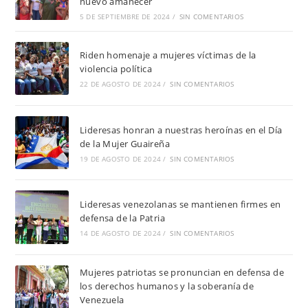
nuevo amanecer
5 DE SEPTIEMBRE DE 2024
/
SIN COMENTARIOS
Riden homenaje a mujeres víctimas de la
violencia política
22 DE AGOSTO DE 2024
/
SIN COMENTARIOS
Lideresas honran a nuestras heroínas en el Día
de la Mujer Guaireña
19 DE AGOSTO DE 2024
/
SIN COMENTARIOS
Lideresas venezolanas se mantienen firmes en
defensa de la Patria
14 DE AGOSTO DE 2024
/
SIN COMENTARIOS
Mujeres patriotas se pronuncian en defensa de
los derechos humanos y la soberanía de
Venezuela