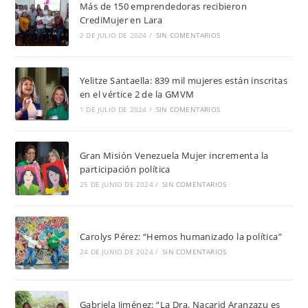
Más de 150 emprendedoras recibieron
CrediMujer en Lara
2 DE JULIO DE 2024
/
SIN COMENTARIOS
Yelitze Santaella: 839 mil mujeres están inscritas
en el vértice 2 de la GMVM
1 DE JULIO DE 2024
/
SIN COMENTARIOS
Gran Misión Venezuela Mujer incrementa la
participación política
25 DE JUNIO DE 2024
/
SIN COMENTARIOS
Carolys Pérez: “Hemos humanizado la política”
24 DE JUNIO DE 2024
/
SIN COMENTARIOS
Gabriela Jiménez: “La Dra. Nacarid Aranzazu es