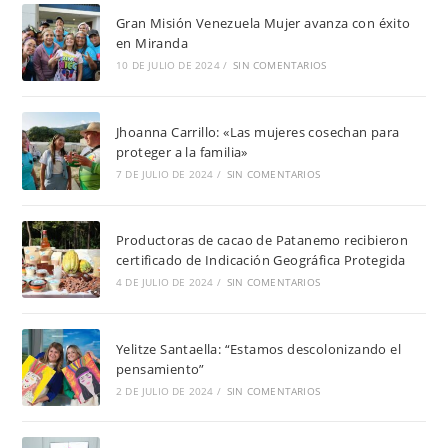
Gran Misión Venezuela Mujer avanza con éxito
en Miranda
10 DE JULIO DE 2024
/
SIN COMENTARIOS
Jhoanna Carrillo: «Las mujeres cosechan para
proteger a la familia»
7 DE JULIO DE 2024
/
SIN COMENTARIOS
Productoras de cacao de Patanemo recibieron
certificado de Indicación Geográfica Protegida
4 DE JULIO DE 2024
/
SIN COMENTARIOS
Yelitze Santaella: “Estamos descolonizando el
pensamiento”
2 DE JULIO DE 2024
/
SIN COMENTARIOS