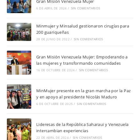
Gran Misión Venezuela Mujer
6 DE ABRIL DE 2024
/
SIN COMENTARIOS
Minmujer y Minsalud gestionaron cirugías para
200 guariqueñas
28 DE JUNIO DE 2022
/
SIN COMENTARIOS
Gran Misión Venezuela Mujer: Empoderando a
las mujeres y transformando comunidades
16 DE OCTUBRE DE 2024
/
SIN COMENTARIOS
MinMujer presente en la gran marcha por la Paz
y en apoyo al presidente Nicolás Maduro
6 DE OCTUBRE DE 2025
/
SIN COMENTARIOS
Lideresas de la República Saharaui y Venezuela
intercambian experiencias
22 DE ABRIL DE 2024
/
SIN COMENTARIOS