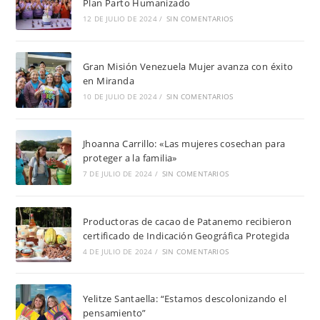
Plan Parto Humanizado
12 DE JULIO DE 2024
/
SIN COMENTARIOS
Gran Misión Venezuela Mujer avanza con éxito
en Miranda
10 DE JULIO DE 2024
/
SIN COMENTARIOS
Jhoanna Carrillo: «Las mujeres cosechan para
proteger a la familia»
7 DE JULIO DE 2024
/
SIN COMENTARIOS
Productoras de cacao de Patanemo recibieron
certificado de Indicación Geográfica Protegida
4 DE JULIO DE 2024
/
SIN COMENTARIOS
Yelitze Santaella: “Estamos descolonizando el
pensamiento”