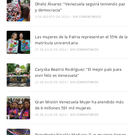
Dheliz Álvarez: “Venezuela seguirá teniendo paz
y democracia”
3 DE AGOSTO DE 2024
/
SIN COMENTARIOS
Las mujeres de la Patria representan el 55% de la
matrícula universitaria
27 DE JULIO DE 2024
/
SIN COMENTARIOS
Caryslia Beatriz Rodríguez: “El mejor país para
vivir feliz es Venezuela”
22 DE JULIO DE 2024
/
SIN COMENTARIOS
Gran Misión Venezuela Mujer ha atendido más
de 6 millones 591 mil mujeres
20 DE JULIO DE 2024
/
SIN COMENTARIOS
Presidente Nicolás Maduro: “Las mujeres tienen