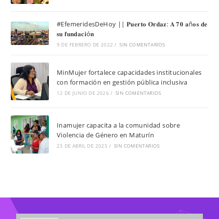
#EfemeridesDeHoy || 𝐏𝐮𝐞𝐫𝐭𝐨 𝐎𝐫𝐝𝐚𝐳: 𝐀 𝟕𝟎 𝐚ñ𝐨𝐬 𝐝𝐞
𝐬𝐮 𝐟𝐮𝐧𝐝𝐚𝐜𝐢ó𝐧
9 DE FEBRERO DE 2022
/
SIN COMENTARIOS
MinMujer fortalece capacidades institucionales
con formación en gestión pública inclusiva
12 DE JUNIO DE 2026
/
SIN COMENTARIOS
Inamujer capacita a la comunidad sobre
Violencia de Género en Maturín
23 DE ABRIL DE 2025
/
SIN COMENTARIOS