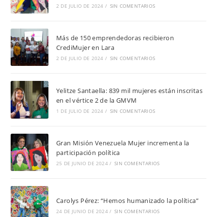
2 DE JULIO DE 2024
/
SIN COMENTARIOS
Más de 150 emprendedoras recibieron
CrediMujer en Lara
2 DE JULIO DE 2024
/
SIN COMENTARIOS
Yelitze Santaella: 839 mil mujeres están inscritas
en el vértice 2 de la GMVM
1 DE JULIO DE 2024
/
SIN COMENTARIOS
Gran Misión Venezuela Mujer incrementa la
participación política
25 DE JUNIO DE 2024
/
SIN COMENTARIOS
Carolys Pérez: “Hemos humanizado la política”
24 DE JUNIO DE 2024
/
SIN COMENTARIOS