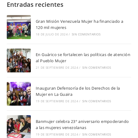
Entradas recientes
Gran Misión Venezuela Mujer ha financiado a
120 mil mujeres
18 DE JULIO DE 2024
/
SIN COMENTARIOS
En Guárico se fortalecen las políticas de atención
al Pueblo Mujer
21 DE SEPTIEMBRE DE 2024
/
SIN COMENTARIOS
Inauguran Defensoría de los Derechos de la
Mujer en La Guaira
19 DE SEPTIEMBRE DE 2024
/
SIN COMENTARIOS
Banmujer celebra 23° aniversario empoderando
a las mujeres venezolanas
19 DE SEPTIEMBRE DE 2024
/
SIN COMENTARIOS