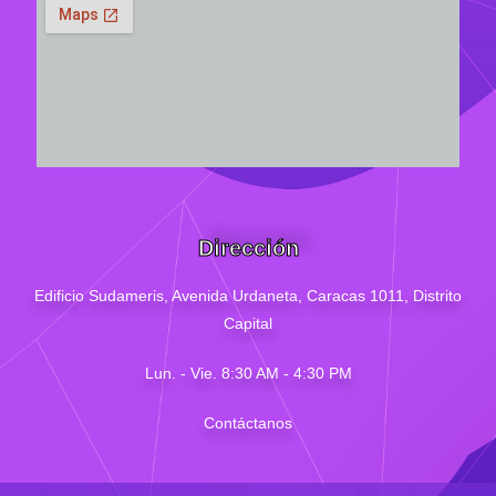
Dirección
Edificio Sudameris,
Avenida Urdaneta, Caracas 1011, Distrito
Capital
Lun. - Vie. 8:30 AM - 4
:30
PM
Contáctanos