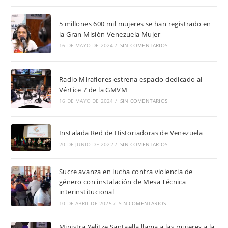
5 millones 600 mil mujeres se han registrado en
la Gran Misión Venezuela Mujer
16 DE MAYO DE 2024
/
SIN COMENTARIOS
Radio Miraflores estrena espacio dedicado al
Vértice 7 de la GMVM
16 DE MAYO DE 2024
/
SIN COMENTARIOS
Instalada Red de Historiadoras de Venezuela
20 DE JUNIO DE 2022
/
SIN COMENTARIOS
Sucre avanza en lucha contra violencia de
género con instalación de Mesa Técnica
interinstitucional
10 DE ABRIL DE 2025
/
SIN COMENTARIOS
Ministra Yelitze Santaella llama a las mujeres a la