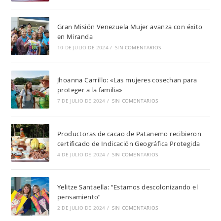
Gran Misión Venezuela Mujer avanza con éxito
en Miranda
10 DE JULIO DE 2024
/
SIN COMENTARIOS
Jhoanna Carrillo: «Las mujeres cosechan para
proteger a la familia»
7 DE JULIO DE 2024
/
SIN COMENTARIOS
Productoras de cacao de Patanemo recibieron
certificado de Indicación Geográfica Protegida
4 DE JULIO DE 2024
/
SIN COMENTARIOS
Yelitze Santaella: “Estamos descolonizando el
pensamiento”
2 DE JULIO DE 2024
/
SIN COMENTARIOS