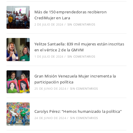
Más de 150 emprendedoras recibieron
CrediMujer en Lara
2 DE JULIO DE 2024
/
SIN COMENTARIOS
Yelitze Santaella: 839 mil mujeres están inscritas
en el vértice 2 de la GMVM
1 DE JULIO DE 2024
/
SIN COMENTARIOS
Gran Misión Venezuela Mujer incrementa la
participación política
25 DE JUNIO DE 2024
/
SIN COMENTARIOS
Carolys Pérez: “Hemos humanizado la política”
24 DE JUNIO DE 2024
/
SIN COMENTARIOS