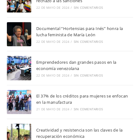
rechazo a las sanciones
22 DE MAYO DE 2024
/
SIN COMENTARIOS
Documental “Hortensias para Inés” honra la
lucha feminista de María León
22 DE MAYO DE 2024
/
SIN COMENTARIOS
Emprendedores dan grandes pasos en la
economía venezolana
22 DE MAYO DE 2024
/
SIN COMENTARIOS
El 37% de los créditos para mujeres se enfocan
en la manufactura
21 DE MAYO DE 2024
/
SIN COMENTARIOS
Creatividad y resistencia son las claves de la
recuperación económica