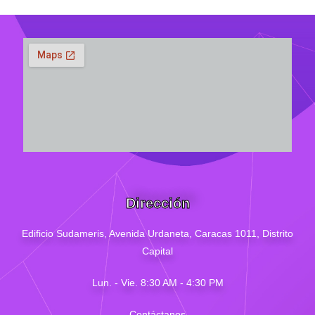
Dirección
Edificio Sudameris,
Avenida Urdaneta, Caracas 1011, Distrito
Capital
Lun. - Vie. 8:30 AM - 4
:30
PM
Contáctanos