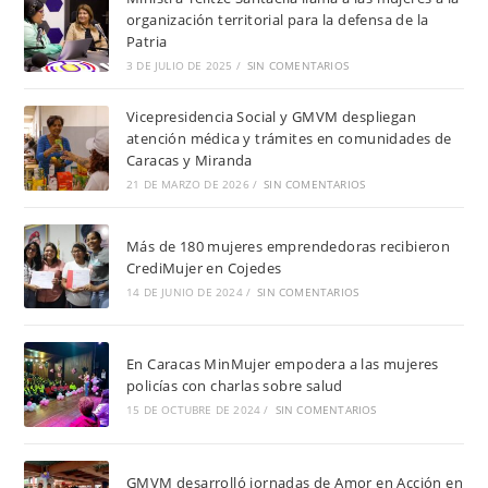
organización territorial para la defensa de la
Patria
3 DE JULIO DE 2025
/
SIN COMENTARIOS
Vicepresidencia Social y GMVM despliegan
atención médica y trámites en comunidades de
Caracas y Miranda
21 DE MARZO DE 2026
/
SIN COMENTARIOS
Más de 180 mujeres emprendedoras recibieron
CrediMujer en Cojedes
14 DE JUNIO DE 2024
/
SIN COMENTARIOS
En Caracas MinMujer empodera a las mujeres
policías con charlas sobre salud
15 DE OCTUBRE DE 2024
/
SIN COMENTARIOS
GMVM desarrolló jornadas de Amor en Acción en