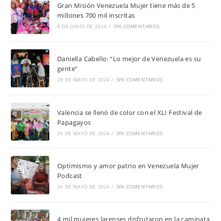
Gran Misión Venezuela Mujer tiene más de 5
millones 700 mil inscritas
8 DE JUNIO DE 2024
/
SIN COMENTARIOS
Daniella Cabello: “Lo mejor de Venezuela es su
gente”
28 DE MAYO DE 2024
/
SIN COMENTARIOS
Valencia se llenó de color con el XLI Festival de
Papagayos
26 DE MAYO DE 2024
/
SIN COMENTARIOS
Optimismo y amor patrio en Venezuela Mujer
Podcast
26 DE MAYO DE 2024
/
SIN COMENTARIOS
4 mil mujeres larenses disfrutaron en la caminata