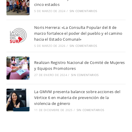
cinco estados
5 DE MARZO DE 2024
/
SIN COMENTARIOS
Noris Herrera: «La Consulta Popular del 8 de
marzo fortalece el poder del pueblo y el camino
hacia el Estado Comunal»
5 DE MARZO DE 2026
/
SIN COMENTARIOS
Realizan Registro Nacional de Comité de Mujeres
y Equipos Promotores
27 DE ENERO DE 2024
/
SIN COMENTARIOS
La GMVM presenta balance sobre acciones del
Vértice 6 en materia de prevención de la
violencia de género
11 DE DICIEMBRE DE 2025
/
SIN COMENTARIOS