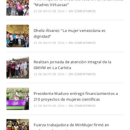
“Madres Virtuosas”
25 DE MAYO DE 2024
/
SIN COMENTARIOS
Dheliz Álvarez: “La mujer venezolana es
dignidad”
25 DE MAYO DE 2024
/
SIN COMENTARIOS
Realizan jornada de atención integral de la
GMVM en La Carlota
23 DE MAYO DE 2024
/
SIN COMENTARIOS
Presidente Maduro entregó financiamientos a
210 proyectos de mujeres científicas
23 DE MAYO DE 2024
/
SIN COMENTARIOS
Fuerza trabajadora de MinMujer firmó en