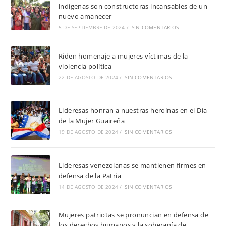
indígenas son constructoras incansables de un
nuevo amanecer
5 DE SEPTIEMBRE DE 2024
/
SIN COMENTARIOS
Riden homenaje a mujeres víctimas de la
violencia política
22 DE AGOSTO DE 2024
/
SIN COMENTARIOS
Lideresas honran a nuestras heroínas en el Día
de la Mujer Guaireña
19 DE AGOSTO DE 2024
/
SIN COMENTARIOS
Lideresas venezolanas se mantienen firmes en
defensa de la Patria
14 DE AGOSTO DE 2024
/
SIN COMENTARIOS
Mujeres patriotas se pronuncian en defensa de
los derechos humanos y la soberanía de