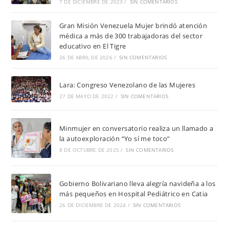
7 DE DICIEMBRE DE 2023
/
SIN COMENTARIOS
Gran Misión Venezuela Mujer brindó atención
médica a más de 300 trabajadoras del sector
educativo en El Tigre
26 DE ABRIL DE 2026
/
SIN COMENTARIOS
Lara: Congreso Venezolano de las Mujeres
27 DE MAYO DE 2022
/
SIN COMENTARIOS
Minmujer en conversatorio realiza un llamado a
la autoexploración “Yo sí me toco”
8 DE OCTUBRE DE 2025
/
SIN COMENTARIOS
Gobierno Bolivariano lleva alegría navideña a los
más pequeños en Hospital Pediátrico en Catia
26 DE DICIEMBRE DE 2024
/
SIN COMENTARIOS