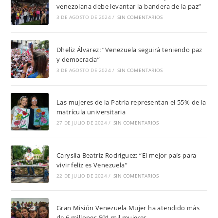
venezolana debe levantar la bandera de la paz”
3 DE AGOSTO DE 2024
/
SIN COMENTARIOS
Dheliz Álvarez: “Venezuela seguirá teniendo paz
y democracia”
3 DE AGOSTO DE 2024
/
SIN COMENTARIOS
Las mujeres de la Patria representan el 55% de la
matrícula universitaria
27 DE JULIO DE 2024
/
SIN COMENTARIOS
Caryslia Beatriz Rodríguez: “El mejor país para
vivir feliz es Venezuela”
22 DE JULIO DE 2024
/
SIN COMENTARIOS
Gran Misión Venezuela Mujer ha atendido más
de 6 millones 591 mil mujeres