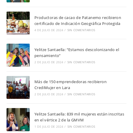
Productoras de cacao de Patanemo recibieron
certificado de Indicación Geográfica Protegida
4 DE JULIO DE 2024
/
SIN COMENTARIOS
Yelitze Santaella: “Estamos descolonizando el
pensamiento”
2 DE JULIO DE 2024
/
SIN COMENTARIOS
Más de 150 emprendedoras recibieron
CrediMujer en Lara
2 DE JULIO DE 2024
/
SIN COMENTARIOS
Yelitze Santaella: 839 mil mujeres están inscritas
en el vértice 2 de la GMVM
1 DE JULIO DE 2024
/
SIN COMENTARIOS