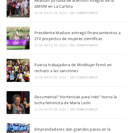
Realizan jornada de atención integral de la
GMVM en La Carlota
23 DE MAYO DE 2024
/
SIN COMENTARIOS
Presidente Maduro entregó financiamientos a
210 proyectos de mujeres científicas
23 DE MAYO DE 2024
/
SIN COMENTARIOS
Fuerza trabajadora de MinMujer firmó en
rechazo a las sanciones
22 DE MAYO DE 2024
/
SIN COMENTARIOS
Documental “Hortensias para Inés” honra la
lucha feminista de María León
22 DE MAYO DE 2024
/
SIN COMENTARIOS
Emprendedores dan grandes pasos en la