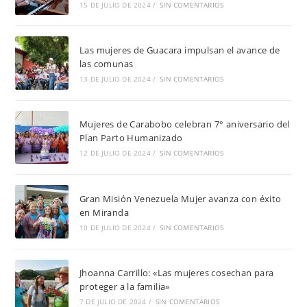
15 DE JULIO DE 2024
/
SIN COMENTARIOS
Las mujeres de Guacara impulsan el avance de
las comunas
13 DE JULIO DE 2024
/
SIN COMENTARIOS
Mujeres de Carabobo celebran 7° aniversario del
Plan Parto Humanizado
12 DE JULIO DE 2024
/
SIN COMENTARIOS
Gran Misión Venezuela Mujer avanza con éxito
en Miranda
10 DE JULIO DE 2024
/
SIN COMENTARIOS
Jhoanna Carrillo: «Las mujeres cosechan para
proteger a la familia»
7 DE JULIO DE 2024
/
SIN COMENTARIOS