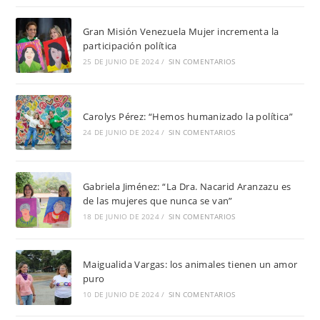
Gran Misión Venezuela Mujer incrementa la
participación política
25 DE JUNIO DE 2024
/
SIN COMENTARIOS
Carolys Pérez: “Hemos humanizado la política”
24 DE JUNIO DE 2024
/
SIN COMENTARIOS
Gabriela Jiménez: “La Dra. Nacarid Aranzazu es
de las mujeres que nunca se van”
18 DE JUNIO DE 2024
/
SIN COMENTARIOS
Maigualida Vargas: los animales tienen un amor
puro
10 DE JUNIO DE 2024
/
SIN COMENTARIOS