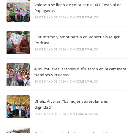
Valencia se llenó de color con el XLI Festival de
Papagayos
26 DE MAYO DE 2024
/
SIN COMENTARIOS
Optimismo y amor patrio en Venezuela Mujer
Podcast
26 DE MAYO DE 2024
/
SIN COMENTARIOS
4 mil mujeres larenses disfrutaron en la caminata
“Madres Virtuosas”
25 DE MAYO DE 2024
/
SIN COMENTARIOS
Dheliz Álvarez: “La mujer venezolana es
dignidad”
25 DE MAYO DE 2024
/
SIN COMENTARIOS