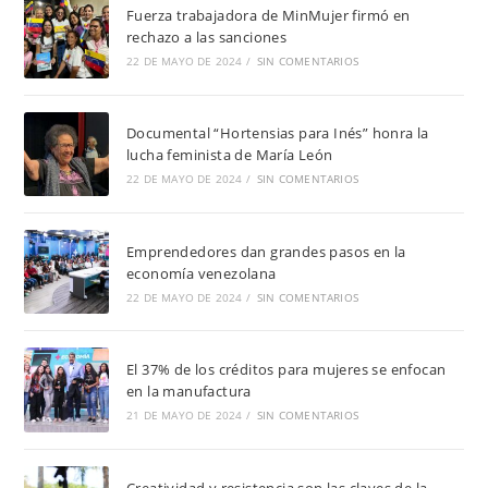
Fuerza trabajadora de MinMujer firmó en
rechazo a las sanciones
22 DE MAYO DE 2024
/
SIN COMENTARIOS
Documental “Hortensias para Inés” honra la
lucha feminista de María León
22 DE MAYO DE 2024
/
SIN COMENTARIOS
Emprendedores dan grandes pasos en la
economía venezolana
22 DE MAYO DE 2024
/
SIN COMENTARIOS
El 37% de los créditos para mujeres se enfocan
en la manufactura
21 DE MAYO DE 2024
/
SIN COMENTARIOS
Creatividad y resistencia son las claves de la