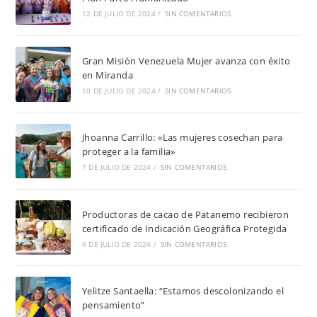
12 DE JULIO DE 2024
/
SIN COMENTARIOS
Gran Misión Venezuela Mujer avanza con éxito
en Miranda
10 DE JULIO DE 2024
/
SIN COMENTARIOS
Jhoanna Carrillo: «Las mujeres cosechan para
proteger a la familia»
7 DE JULIO DE 2024
/
SIN COMENTARIOS
Productoras de cacao de Patanemo recibieron
certificado de Indicación Geográfica Protegida
4 DE JULIO DE 2024
/
SIN COMENTARIOS
Yelitze Santaella: “Estamos descolonizando el
pensamiento”