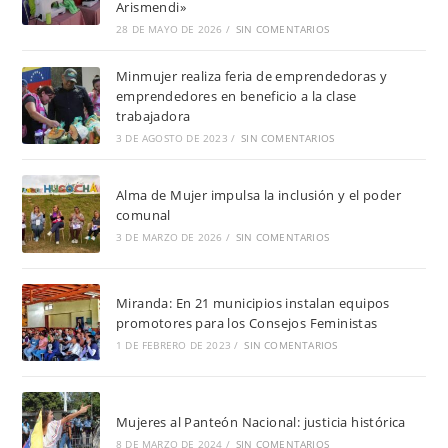
Arismendi»
28 DE MAYO DE 2026
/
SIN COMENTARIOS
Minmujer realiza feria de emprendedoras y
emprendedores en beneficio a la clase
trabajadora
3 DE AGOSTO DE 2023
/
SIN COMENTARIOS
Alma de Mujer impulsa la inclusión y el poder
comunal
3 DE MARZO DE 2026
/
SIN COMENTARIOS
Miranda: En 21 municipios instalan equipos
promotores para los Consejos Feministas
1 DE FEBRERO DE 2023
/
SIN COMENTARIOS
Mujeres al Panteón Nacional: justicia histórica
8 DE MARZO DE 2024
/
SIN COMENTARIOS