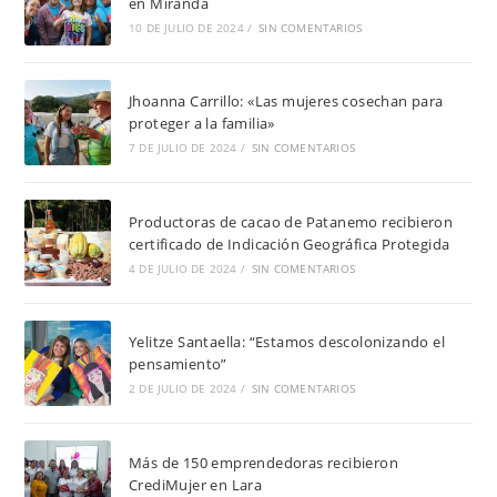
en Miranda
10 DE JULIO DE 2024
/
SIN COMENTARIOS
Jhoanna Carrillo: «Las mujeres cosechan para
proteger a la familia»
7 DE JULIO DE 2024
/
SIN COMENTARIOS
Productoras de cacao de Patanemo recibieron
certificado de Indicación Geográfica Protegida
4 DE JULIO DE 2024
/
SIN COMENTARIOS
Yelitze Santaella: “Estamos descolonizando el
pensamiento”
2 DE JULIO DE 2024
/
SIN COMENTARIOS
Más de 150 emprendedoras recibieron
CrediMujer en Lara