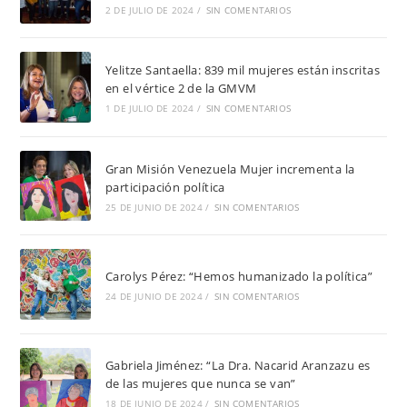
2 DE JULIO DE 2024
/
SIN COMENTARIOS
Yelitze Santaella: 839 mil mujeres están inscritas
en el vértice 2 de la GMVM
1 DE JULIO DE 2024
/
SIN COMENTARIOS
Gran Misión Venezuela Mujer incrementa la
participación política
25 DE JUNIO DE 2024
/
SIN COMENTARIOS
Carolys Pérez: “Hemos humanizado la política”
24 DE JUNIO DE 2024
/
SIN COMENTARIOS
Gabriela Jiménez: “La Dra. Nacarid Aranzazu es
de las mujeres que nunca se van”
18 DE JUNIO DE 2024
/
SIN COMENTARIOS