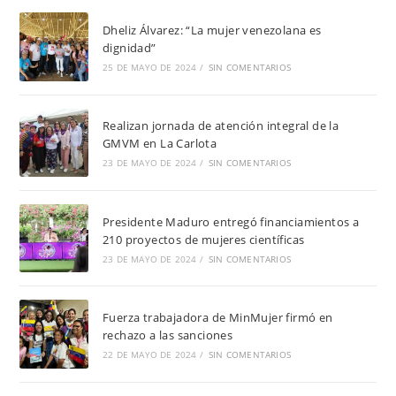
Dheliz Álvarez: “La mujer venezolana es
dignidad”
25 DE MAYO DE 2024
/
SIN COMENTARIOS
Realizan jornada de atención integral de la
GMVM en La Carlota
23 DE MAYO DE 2024
/
SIN COMENTARIOS
Presidente Maduro entregó financiamientos a
210 proyectos de mujeres científicas
23 DE MAYO DE 2024
/
SIN COMENTARIOS
Fuerza trabajadora de MinMujer firmó en
rechazo a las sanciones
22 DE MAYO DE 2024
/
SIN COMENTARIOS