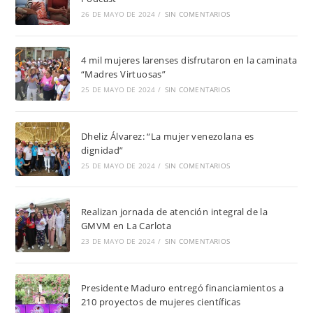
26 DE MAYO DE 2024
/
SIN COMENTARIOS
4 mil mujeres larenses disfrutaron en la caminata
“Madres Virtuosas”
25 DE MAYO DE 2024
/
SIN COMENTARIOS
Dheliz Álvarez: “La mujer venezolana es
dignidad”
25 DE MAYO DE 2024
/
SIN COMENTARIOS
Realizan jornada de atención integral de la
GMVM en La Carlota
23 DE MAYO DE 2024
/
SIN COMENTARIOS
Presidente Maduro entregó financiamientos a
210 proyectos de mujeres científicas