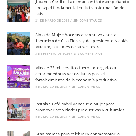
Jhoanna Carrillo: La comuna está desempeñando
un papel fundamental en la transformación del
país
21 DE MARZO DE 2025
/
SIN COMENTARIOS
Alma de Mujer: Voceras alzan su voz por la
liberación de Cilia Flores y del presidente Nicolás
Maduro, a un mes de su secuestro
3 DE FEBRERO DE 2026
/
SIN COMENTARIOS
Más de 33 mil créditos fueron otorgados a
emprendedoras venezolanas para el
fortalecimiento de la economía productiva
8 DE MARZO DE 2024
/
SIN COMENTARIOS
Instalan Café Móvil Venezuela Mujer para
promover actividades productivas y culturales
8 DE MARZO DE 2024
/
SIN COMENTARIOS
Gran marcha para celebrar y conmemorar la