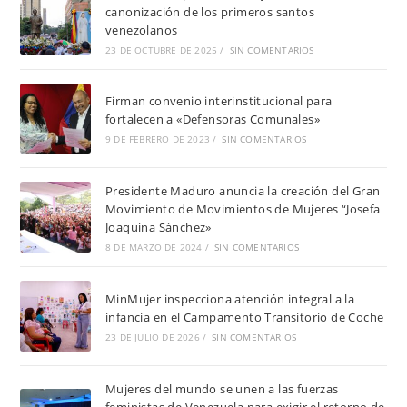
canonización de los primeros santos
venezolanos
23 DE OCTUBRE DE 2025
/
SIN COMENTARIOS
Firman convenio interinstitucional para
fortalecen a «Defensoras Comunales»
9 DE FEBRERO DE 2023
/
SIN COMENTARIOS
Presidente Maduro anuncia la creación del Gran
Movimiento de Movimientos de Mujeres “Josefa
Joaquina Sánchez»
8 DE MARZO DE 2024
/
SIN COMENTARIOS
MinMujer inspecciona atención integral a la
infancia en el Campamento Transitorio de Coche
23 DE JULIO DE 2026
/
SIN COMENTARIOS
Mujeres del mundo se unen a las fuerzas
feministas de Venezuela para exigir el retorno de