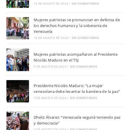
14 DE AGOSTO DE 2024
/
SIN COMENTARIOS
Mujeres patriotas se pronuncian en defensa de
los derechos humanos y la soberanía de
Venezuela
10 DE AGOSTO DE 2024
/
SIN COMENTARIOS
Mujeres patriotas acompañaron al Presidente
Nicolás Maduro en el TSJ
9 DE AGOSTO DE 2024
/
SIN COMENTARIOS
Presidente Nicolás Maduro: “La mujer
venezolana debe levantar la bandera de la paz”
3 DE AGOSTO DE 2024
/
SIN COMENTARIOS
Dheliz Álvarez: “Venezuela seguirá teniendo paz
y democracia”
3 DE AGOSTO DE 2024
/
SIN COMENTARIOS