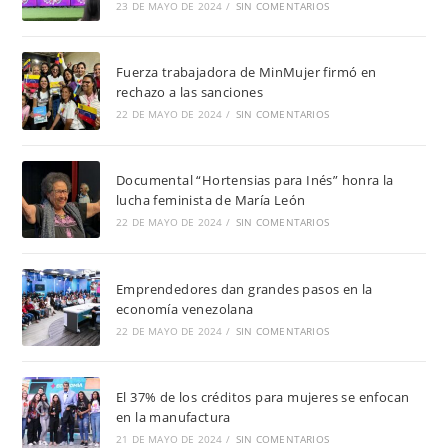
23 DE MAYO DE 2024
/
SIN COMENTARIOS
Fuerza trabajadora de MinMujer firmó en
rechazo a las sanciones
22 DE MAYO DE 2024
/
SIN COMENTARIOS
Documental “Hortensias para Inés” honra la
lucha feminista de María León
22 DE MAYO DE 2024
/
SIN COMENTARIOS
Emprendedores dan grandes pasos en la
economía venezolana
22 DE MAYO DE 2024
/
SIN COMENTARIOS
El 37% de los créditos para mujeres se enfocan
en la manufactura
21 DE MAYO DE 2024
/
SIN COMENTARIOS