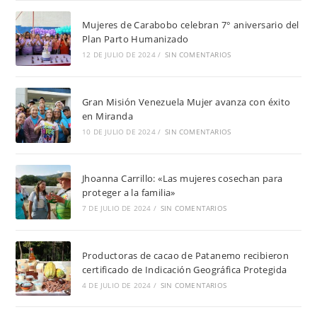
Mujeres de Carabobo celebran 7° aniversario del
Plan Parto Humanizado
12 DE JULIO DE 2024
/
SIN COMENTARIOS
Gran Misión Venezuela Mujer avanza con éxito
en Miranda
10 DE JULIO DE 2024
/
SIN COMENTARIOS
Jhoanna Carrillo: «Las mujeres cosechan para
proteger a la familia»
7 DE JULIO DE 2024
/
SIN COMENTARIOS
Productoras de cacao de Patanemo recibieron
certificado de Indicación Geográfica Protegida
4 DE JULIO DE 2024
/
SIN COMENTARIOS