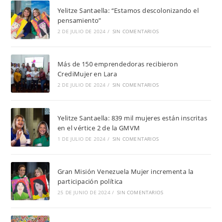
Yelitze Santaella: “Estamos descolonizando el
pensamiento”
2 DE JULIO DE 2024
/
SIN COMENTARIOS
Más de 150 emprendedoras recibieron
CrediMujer en Lara
2 DE JULIO DE 2024
/
SIN COMENTARIOS
Yelitze Santaella: 839 mil mujeres están inscritas
en el vértice 2 de la GMVM
1 DE JULIO DE 2024
/
SIN COMENTARIOS
Gran Misión Venezuela Mujer incrementa la
participación política
25 DE JUNIO DE 2024
/
SIN COMENTARIOS