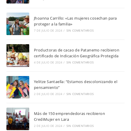
Jhoanna Carrillo: «Las mujeres cosechan para
proteger a la familia»
7 DE JULIO DE 2024
/
SIN COMENTARIOS
Productoras de cacao de Patanemo recibieron
certificado de Indicación Geográfica Protegida
4 DE JULIO DE 2024
/
SIN COMENTARIOS
Yelitze Santaella: “Estamos descolonizando el
pensamiento”
2 DE JULIO DE 2024
/
SIN COMENTARIOS
Más de 150 emprendedoras recibieron
CrediMujer en Lara
2 DE JULIO DE 2024
/
SIN COMENTARIOS