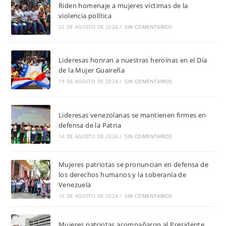
Riden homenaje a mujeres víctimas de la
violencia política
22 DE AGOSTO DE 2024
/
SIN COMENTARIOS
Lideresas honran a nuestras heroínas en el Día
de la Mujer Guaireña
19 DE AGOSTO DE 2024
/
SIN COMENTARIOS
Lideresas venezolanas se mantienen firmes en
defensa de la Patria
14 DE AGOSTO DE 2024
/
SIN COMENTARIOS
Mujeres patriotas se pronuncian en defensa de
los derechos humanos y la soberanía de
Venezuela
10 DE AGOSTO DE 2024
/
SIN COMENTARIOS
Mujeres patriotas acompañaron al Presidente