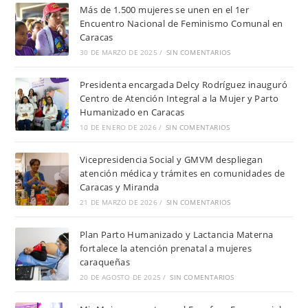
Más de 1.500 mujeres se unen en el 1er
Encuentro Nacional de Feminismo Comunal en
Caracas
30 DE MARZO DE 2025
/
SIN COMENTARIOS
Presidenta encargada Delcy Rodríguez inauguró
Centro de Atención Integral a la Mujer y Parto
Humanizado en Caracas
10 DE ENERO DE 2026
/
SIN COMENTARIOS
Vicepresidencia Social y GMVM despliegan
atención médica y trámites en comunidades de
Caracas y Miranda
21 DE MARZO DE 2026
/
SIN COMENTARIOS
Plan Parto Humanizado y Lactancia Materna
fortalece la atención prenatal a mujeres
caraqueñas
20 DE AGOSTO DE 2025
/
SIN COMENTARIOS