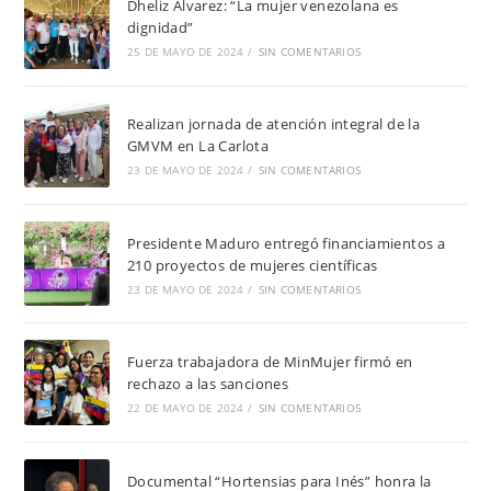
Dheliz Álvarez: “La mujer venezolana es
dignidad”
25 DE MAYO DE 2024
/
SIN COMENTARIOS
Realizan jornada de atención integral de la
GMVM en La Carlota
23 DE MAYO DE 2024
/
SIN COMENTARIOS
Presidente Maduro entregó financiamientos a
210 proyectos de mujeres científicas
23 DE MAYO DE 2024
/
SIN COMENTARIOS
Fuerza trabajadora de MinMujer firmó en
rechazo a las sanciones
22 DE MAYO DE 2024
/
SIN COMENTARIOS
Documental “Hortensias para Inés” honra la