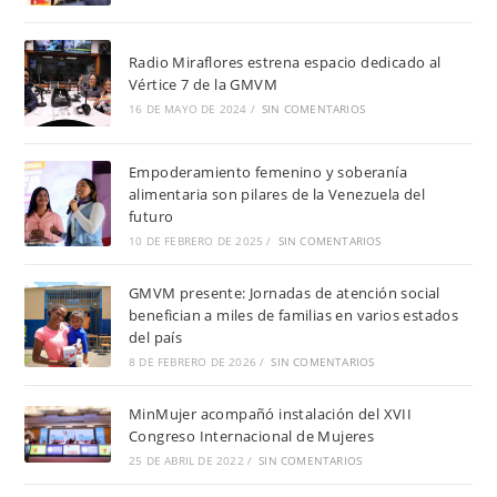
Radio Miraflores estrena espacio dedicado al
Vértice 7 de la GMVM
16 DE MAYO DE 2024
/
SIN COMENTARIOS
Empoderamiento femenino y soberanía
alimentaria son pilares de la Venezuela del
futuro
10 DE FEBRERO DE 2025
/
SIN COMENTARIOS
GMVM presente: Jornadas de atención social
benefician a miles de familias en varios estados
del país
8 DE FEBRERO DE 2026
/
SIN COMENTARIOS
MinMujer acompañó instalación del XVII
Congreso Internacional de Mujeres
25 DE ABRIL DE 2022
/
SIN COMENTARIOS