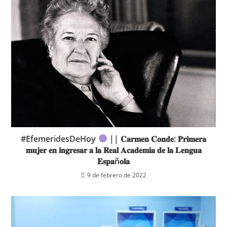
#EfemeridesDeHoy
|| 𝐂𝐚𝐫𝐦𝐞𝐧 𝐂𝐨𝐧𝐝𝐞: 𝐏𝐫𝐢𝐦𝐞𝐫𝐚
𝐦𝐮𝐣𝐞𝐫 𝐞𝐧 𝐢𝐧𝐠𝐫𝐞𝐬𝐚𝐫 𝐚 𝐥𝐚 𝐑𝐞𝐚𝐥 𝐀𝐜𝐚𝐝𝐞𝐦𝐢𝐚 𝐝𝐞 𝐥𝐚 𝐋𝐞𝐧𝐠𝐮𝐚
𝐄𝐬𝐩𝐚ñ𝐨𝐥𝐚
9 de febrero de 2022