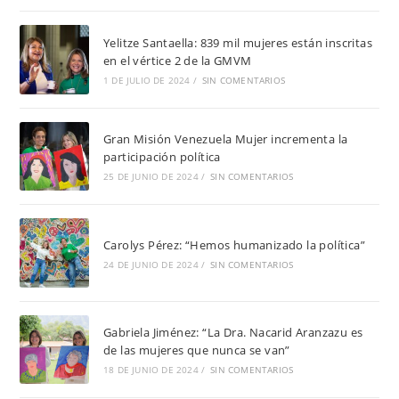
Yelitze Santaella: 839 mil mujeres están inscritas
en el vértice 2 de la GMVM
1 DE JULIO DE 2024
/
SIN COMENTARIOS
Gran Misión Venezuela Mujer incrementa la
participación política
25 DE JUNIO DE 2024
/
SIN COMENTARIOS
Carolys Pérez: “Hemos humanizado la política”
24 DE JUNIO DE 2024
/
SIN COMENTARIOS
Gabriela Jiménez: “La Dra. Nacarid Aranzazu es
de las mujeres que nunca se van”
18 DE JUNIO DE 2024
/
SIN COMENTARIOS