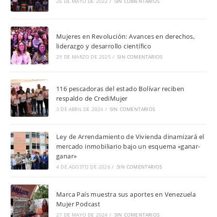
26 DE MAYO DE 2022
/
SIN COMENTARIOS
Mujeres en Revolución: Avances en derechos,
liderazgo y desarrollo científico
29 DE MARZO DE 2025
/
SIN COMENTARIOS
116 pescadoras del estado Bolívar reciben
respaldo de CrediMujer
3 DE ABRIL DE 2024
/
SIN COMENTARIOS
Ley de Arrendamiento de Vivienda dinamizará el
mercado inmobiliario bajo un esquema «ganar-
ganar»
4 DE AGOSTO DE 2026
/
SIN COMENTARIOS
Marca País muestra sus aportes en Venezuela
Mujer Podcast
27 DE MAYO DE 2024
/
SIN COMENTARIOS