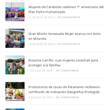
Mujeres de Carabobo celebran 7° aniversario del
Plan Parto Humanizado
12 DE JULIO DE 2024
/
SIN COMENTARIOS
Gran Misión Venezuela Mujer avanza con éxito
en Miranda
10 DE JULIO DE 2024
/
SIN COMENTARIOS
Jhoanna Carrillo: «Las mujeres cosechan para
proteger a la familia»
7 DE JULIO DE 2024
/
SIN COMENTARIOS
Productoras de cacao de Patanemo recibieron
certificado de Indicación Geográfica Protegida
4 DE JULIO DE 2024
/
SIN COMENTARIOS