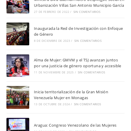
Urbanización Villas San Antonio Municipio García
27 DE FEBRERO DE 2022
/
SIN COMENTARIOS
Inaugurada la Red de Investigación con Enfoque
de Género
8 DE DICIEMBRE DE 2023
/
SIN COMENTARIOS
Alma de Mujer: GMVM y el TSJ avanzan juntos
por una justicia de género oportuna y accesible
11 DE NOVIEMBRE DE 2025
/
SIN COMENTARIOS
Inicia territorialización de la Gran Misión
Venezuela Mujer en Monagas
13 DE OCTUBRE DE 2024
/
SIN COMENTARIOS
Aragua: Congreso Venezolano de las Mujeres