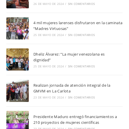
26 DE MAYO DE 2024
/
SIN COMENTARIOS
4 mil mujeres larenses disfrutaron en la caminata
“Madres Virtuosas”
25 DE MAYO DE 2024
/
SIN COMENTARIOS
Dheliz Álvarez: “La mujer venezolana es
dignidad”
25 DE MAYO DE 2024
/
SIN COMENTARIOS
Realizan jornada de atención integral de la
GMVM en La Carlota
23 DE MAYO DE 2024
/
SIN COMENTARIOS
Presidente Maduro entregó financiamientos a
210 proyectos de mujeres científicas
23 DE MAYO DE 2024
/
SIN COMENTARIOS