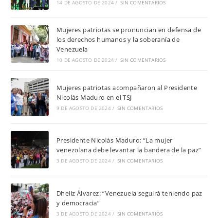
14 DE AGOSTO DE 2024
/
SIN COMENTARIOS
Mujeres patriotas se pronuncian en defensa de
los derechos humanos y la soberanía de
Venezuela
10 DE AGOSTO DE 2024
/
SIN COMENTARIOS
Mujeres patriotas acompañaron al Presidente
Nicolás Maduro en el TSJ
9 DE AGOSTO DE 2024
/
SIN COMENTARIOS
Presidente Nicolás Maduro: “La mujer
venezolana debe levantar la bandera de la paz”
3 DE AGOSTO DE 2024
/
SIN COMENTARIOS
Dheliz Álvarez: “Venezuela seguirá teniendo paz
y democracia”
3 DE AGOSTO DE 2024
/
SIN COMENTARIOS