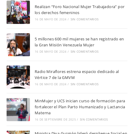
Realizan “Foro Nacional Mujer Trabajadora” por
los derechos femeninos
16 DE MAYO DE 2024
/
SIN COMENTARIOS
5 millones 600 mil mujeres se han registrado en
la Gran Misión Venezuela Mujer
16 DE MAYO DE 2024
/
SIN COMENTARIOS
Radio Miraflores estrena espacio dedicado al
Vértice 7 de la GMVM
16 DE MAYO DE 2024
/
SIN COMENTARIOS
MinMujer y UCS inician curso de formación para
fortalecer el Plan Parto Humanizado y Lactancia
Materna
16 DE SEPTIEMBRE DE 2025
/
SIN COMENTARIOS
Ministra Diva Guzmán lideró despliegue Social en