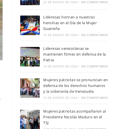
22 DE AGOSTO DE 2024
/
SIN COMENTARIOS
Lideresas honran a nuestras
heroínas en el Día de la Mujer
Guaireña
19 DE AGOSTO DE 2024
/
SIN COMENTARIOS
Lideresas venezolanas se
mantienen firmes en defensa de la
Patria
14 DE AGOSTO DE 2024
/
SIN COMENTARIOS
Mujeres patriotas se pronuncian en
defensa de los derechos humanos
y la soberanía de Venezuela
10 DE AGOSTO DE 2024
/
SIN COMENTARIOS
n
Mujeres patriotas acompañaron al
Presidente Nicolás Maduro en el
TSJ