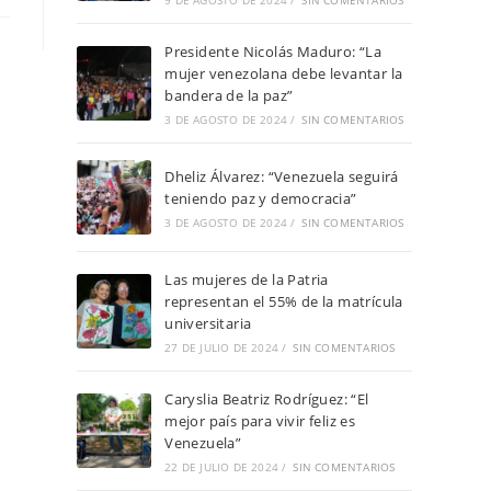
9 DE AGOSTO DE 2024
/
SIN COMENTARIOS
Presidente Nicolás Maduro: “La
mujer venezolana debe levantar la
bandera de la paz”
3 DE AGOSTO DE 2024
/
SIN COMENTARIOS
Dheliz Álvarez: “Venezuela seguirá
teniendo paz y democracia”
3 DE AGOSTO DE 2024
/
SIN COMENTARIOS
Las mujeres de la Patria
representan el 55% de la matrícula
universitaria
27 DE JULIO DE 2024
/
SIN COMENTARIOS
Caryslia Beatriz Rodríguez: “El
mejor país para vivir feliz es
Venezuela”
22 DE JULIO DE 2024
/
SIN COMENTARIOS