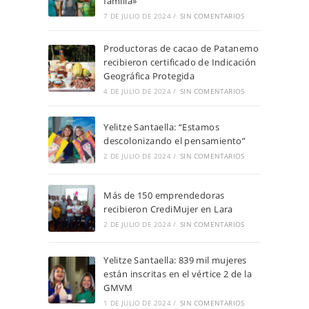
familia»
7 DE JULIO DE 2024
/
SIN COMENTARIOS
Productoras de cacao de Patanemo
recibieron certificado de Indicación
Geográfica Protegida
4 DE JULIO DE 2024
/
SIN COMENTARIOS
Yelitze Santaella: “Estamos
descolonizando el pensamiento”
2 DE JULIO DE 2024
/
SIN COMENTARIOS
Más de 150 emprendedoras
recibieron CrediMujer en Lara
2 DE JULIO DE 2024
/
SIN COMENTARIOS
Yelitze Santaella: 839 mil mujeres
están inscritas en el vértice 2 de la
GMVM
1 DE JULIO DE 2024
/
SIN COMENTARIOS