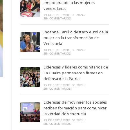
empoderando a las mujeres
venezolanas
19 DE SEPTIEMBRE DE 2024
/
SIN COMENTARIOS
Jhoanna Carrillo destacó el rol de la
mujer en la transformación de
Venezuela
18 DE SEPTIEMBRE DE 2024
/
SIN COMENTARIOS
Lideresas y líderes comunitarios de
La Guaira permanecen firmes en
defensa de la Patria
15 DE SEPTIEMBRE DE 2024
/
SIN COMENTARIOS
Lideresas de movimientos sociales
reciben formación para comunicar
la verdad de Venezuela
13 DE SEPTIEMBRE DE 2024
/
SIN COMENTARIOS