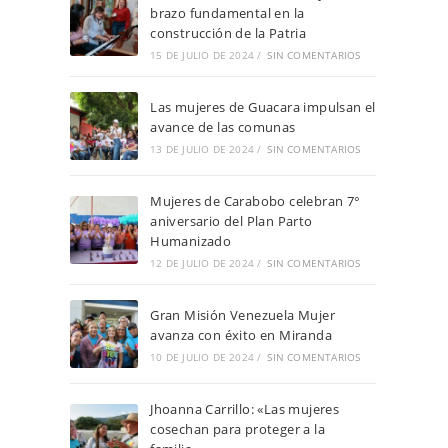
brazo fundamental en la
construcción de la Patria
15 DE JULIO DE 2024
/
SIN COMENTARIOS
Las mujeres de Guacara impulsan el
avance de las comunas
13 DE JULIO DE 2024
/
SIN COMENTARIOS
Mujeres de Carabobo celebran 7°
aniversario del Plan Parto
Humanizado
12 DE JULIO DE 2024
/
SIN COMENTARIOS
Gran Misión Venezuela Mujer
avanza con éxito en Miranda
10 DE JULIO DE 2024
/
SIN COMENTARIOS
Jhoanna Carrillo: «Las mujeres
cosechan para proteger a la