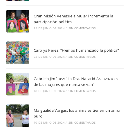
Gran Misión Venezuela Mujer incrementa la
participación política
25 DE JUNIO DE 2024
/
SIN COMENTARIOS
Carolys Pérez: “Hemos humanizado la política”
24 DE JUNIO DE 2024
/
SIN COMENTARIOS
Gabriela Jiménez: “La Dra. Nacarid Aranzazu es
de las mujeres que nunca se van”
18 DE JUNIO DE 2024
/
SIN COMENTARIOS
Maigualida Vargas: los animales tienen un amor
puro
10 DE JUNIO DE 2024
/
SIN COMENTARIOS