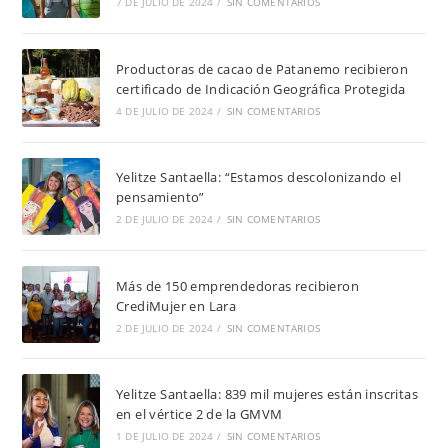
7 DE JULIO DE 2024
/
SIN COMENTARIOS
Productoras de cacao de Patanemo recibieron
certificado de Indicación Geográfica Protegida
4 DE JULIO DE 2024
/
SIN COMENTARIOS
Yelitze Santaella: “Estamos descolonizando el
pensamiento”
2 DE JULIO DE 2024
/
SIN COMENTARIOS
Más de 150 emprendedoras recibieron
CrediMujer en Lara
2 DE JULIO DE 2024
/
SIN COMENTARIOS
Yelitze Santaella: 839 mil mujeres están inscritas
en el vértice 2 de la GMVM
1 DE JULIO DE 2024
/
SIN COMENTARIOS