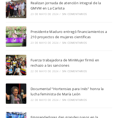
Realizan jornada de atención integral de la
GMVM en La Carlota
23 DE MAYO DE 2024
/
SIN COMENTARIOS
Presidente Maduro entregó financiamientos a
210 proyectos de mujeres científicas
23 DE MAYO DE 2024
/
SIN COMENTARIOS
Fuerza trabajadora de MinMujer firmó en
rechazo a las sanciones
22 DE MAYO DE 2024
/
SIN COMENTARIOS
Documental “Hortensias para Inés” honra la
lucha feminista de María León
22 DE MAYO DE 2024
/
SIN COMENTARIOS
Emprendedores dan grandes pasos en la