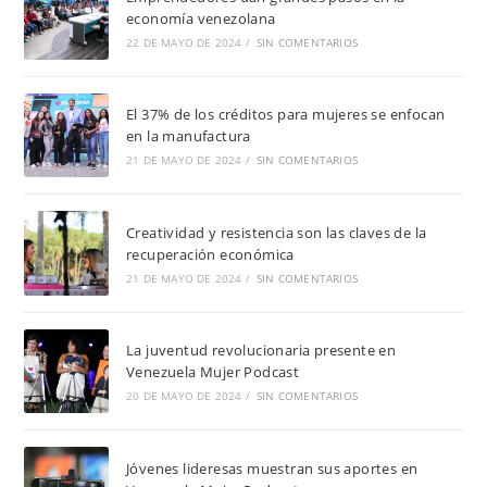
economía venezolana
22 DE MAYO DE 2024
/
SIN COMENTARIOS
El 37% de los créditos para mujeres se enfocan
en la manufactura
21 DE MAYO DE 2024
/
SIN COMENTARIOS
Creatividad y resistencia son las claves de la
recuperación económica
21 DE MAYO DE 2024
/
SIN COMENTARIOS
La juventud revolucionaria presente en
Venezuela Mujer Podcast
20 DE MAYO DE 2024
/
SIN COMENTARIOS
Jóvenes lideresas muestran sus aportes en