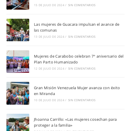
15 DE JULIO DE 2024
/
SIN COMENTARIOS
Las mujeres de Guacara impulsan el avance de
las comunas
13 DE JULIO DE 2024
/
SIN COMENTARIOS
Mujeres de Carabobo celebran 7° aniversario del
Plan Parto Humanizado
12 DE JULIO DE 2024
/
SIN COMENTARIOS
Gran Misión Venezuela Mujer avanza con éxito
en Miranda
10 DE JULIO DE 2024
/
SIN COMENTARIOS
Jhoanna Carrillo: «Las mujeres cosechan para
proteger a la familia»