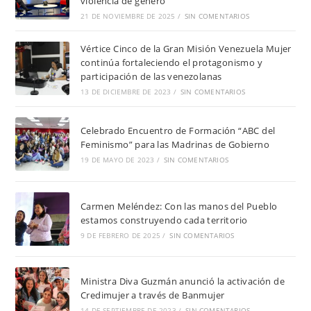
violencia de género
21 DE NOVIEMBRE DE 2025
/
SIN COMENTARIOS
Vértice Cinco de la Gran Misión Venezuela Mujer
continúa fortaleciendo el protagonismo y
participación de las venezolanas
13 DE DICIEMBRE DE 2023
/
SIN COMENTARIOS
Celebrado Encuentro de Formación “ABC del
Feminismo” para las Madrinas de Gobierno
19 DE MAYO DE 2023
/
SIN COMENTARIOS
Carmen Meléndez: Con las manos del Pueblo
estamos construyendo cada territorio
9 DE FEBRERO DE 2025
/
SIN COMENTARIOS
Ministra Diva Guzmán anunció la activación de
Credimujer a través de Banmujer
14 DE SEPTIEMBRE DE 2023
/
SIN COMENTARIOS