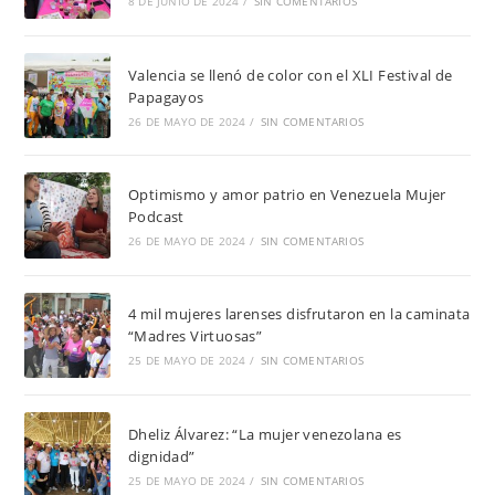
8 DE JUNIO DE 2024
/
SIN COMENTARIOS
Valencia se llenó de color con el XLI Festival de
Papagayos
26 DE MAYO DE 2024
/
SIN COMENTARIOS
Optimismo y amor patrio en Venezuela Mujer
Podcast
26 DE MAYO DE 2024
/
SIN COMENTARIOS
4 mil mujeres larenses disfrutaron en la caminata
“Madres Virtuosas”
25 DE MAYO DE 2024
/
SIN COMENTARIOS
Dheliz Álvarez: “La mujer venezolana es
dignidad”
25 DE MAYO DE 2024
/
SIN COMENTARIOS