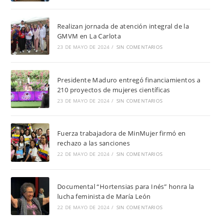
Realizan jornada de atención integral de la
GMVM en La Carlota
23 DE MAYO DE 2024
/
SIN COMENTARIOS
Presidente Maduro entregó financiamientos a
210 proyectos de mujeres científicas
23 DE MAYO DE 2024
/
SIN COMENTARIOS
Fuerza trabajadora de MinMujer firmó en
rechazo a las sanciones
22 DE MAYO DE 2024
/
SIN COMENTARIOS
Documental “Hortensias para Inés” honra la
lucha feminista de María León
22 DE MAYO DE 2024
/
SIN COMENTARIOS