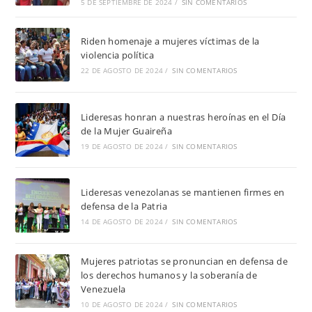
5 DE SEPTIEMBRE DE 2024
/
SIN COMENTARIOS
Riden homenaje a mujeres víctimas de la
violencia política
22 DE AGOSTO DE 2024
/
SIN COMENTARIOS
Lideresas honran a nuestras heroínas en el Día
de la Mujer Guaireña
19 DE AGOSTO DE 2024
/
SIN COMENTARIOS
Lideresas venezolanas se mantienen firmes en
defensa de la Patria
14 DE AGOSTO DE 2024
/
SIN COMENTARIOS
Mujeres patriotas se pronuncian en defensa de
los derechos humanos y la soberanía de
Venezuela
10 DE AGOSTO DE 2024
/
SIN COMENTARIOS