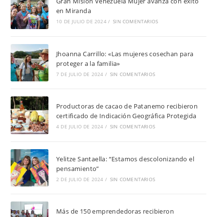
Gran Misión Venezuela Mujer avanza con éxito
en Miranda
10 DE JULIO DE 2024
/
SIN COMENTARIOS
Jhoanna Carrillo: «Las mujeres cosechan para
proteger a la familia»
7 DE JULIO DE 2024
/
SIN COMENTARIOS
Productoras de cacao de Patanemo recibieron
certificado de Indicación Geográfica Protegida
4 DE JULIO DE 2024
/
SIN COMENTARIOS
Yelitze Santaella: “Estamos descolonizando el
pensamiento”
2 DE JULIO DE 2024
/
SIN COMENTARIOS
Más de 150 emprendedoras recibieron