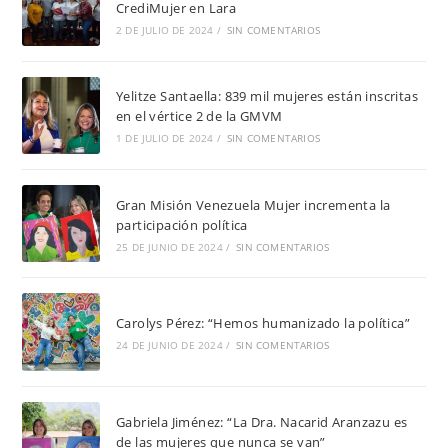
CrediMujer en Lara
2 DE JULIO DE 2024
/
SIN COMENTARIOS
Yelitze Santaella: 839 mil mujeres están inscritas
en el vértice 2 de la GMVM
1 DE JULIO DE 2024
/
SIN COMENTARIOS
Gran Misión Venezuela Mujer incrementa la
participación política
25 DE JUNIO DE 2024
/
SIN COMENTARIOS
Carolys Pérez: “Hemos humanizado la política”
24 DE JUNIO DE 2024
/
SIN COMENTARIOS
Gabriela Jiménez: “La Dra. Nacarid Aranzazu es
de las mujeres que nunca se van”