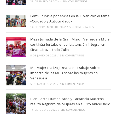
29 DE ENERO DE 2024
/
SIN COMENTARIOS
FemSur inicia ponencias en la Filven con el tema
«Cuidado y Autocuidado»
14 DE NOVIEMBRE DE 2022
/
SIN COMENTARIOS
Mega Jornada de la Gran Misión Venezuela Mujer
continúa fortaleciendo la atención integral en
Sinamaica, estado Zulia
5 DE JUNIO DE 2026
/
SIN COMENTARIOS
MinMujer realiza jornada de trabajo sobre el
impacto de las MCU sobre las mujeres en
Venezuela
5 DE MAYO DE 2023
/
SIN COMENTARIOS
Plan Parto Humanizado y Lactancia Materna
realizó Registro de Mujeres en su 6to aniversario
14 DE JULIO DE 2023
/
SIN COMENTARIOS