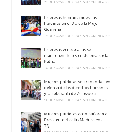
22 DE AGOSTO DE 2024
/
SIN COMENTARIOS
Lideresas honran a nuestras
heroínas en el Día de la Mujer
Guaireña
n
19 DE AGOSTO DE 2024
/
SIN COMENTARIOS
Lideresas venezolanas se
mantienen firmes en defensa de la
Patria
14 DE AGOSTO DE 2024
/
SIN COMENTARIOS
Mujeres patriotas se pronuncian en
defensa de los derechos humanos
y la soberanía de Venezuela
10 DE AGOSTO DE 2024
/
SIN COMENTARIOS
Mujeres patriotas acompañaron al
Presidente Nicolás Maduro en el
TSJ