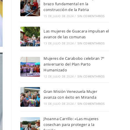
brazo fundamental en la
construcción de la Patria
15 DE JULIO DE 2024
/
SIN COMENTARIOS
Las mujeres de Guacara impulsan el
avance de las comunas
13 DE JULIO DE 2024
/
SIN COMENTARIOS
Mujeres de Carabobo celebran 7°
aniversario del Plan Parto
Humanizado
12 DE JULIO DE 2024
/
SIN COMENTARIOS
Gran Misión Venezuela Mujer
avanza con éxito en Miranda
10 DE JULIO DE 2024
/
SIN COMENTARIOS
Jhoanna Carrillo: «Las mujeres
cosechan para proteger a la