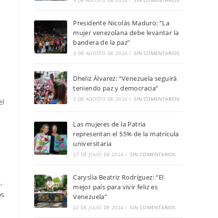
9 DE AGOSTO DE 2024
/
SIN COMENTARIOS
Presidente Nicolás Maduro: “La
mujer venezolana debe levantar la
bandera de la paz”
3 DE AGOSTO DE 2024
/
SIN COMENTARIOS
Dheliz Álvarez: “Venezuela seguirá
teniendo paz y democracia”
3 DE AGOSTO DE 2024
/
SIN COMENTARIOS
el
Las mujeres de la Patria
representan el 55% de la matrícula
universitaria
27 DE JULIO DE 2024
/
SIN COMENTARIOS
Caryslia Beatriz Rodríguez: “El
,
mejor país para vivir feliz es
os
Venezuela”
22 DE JULIO DE 2024
/
SIN COMENTARIOS