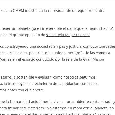
 7 de la GMVM insistió en la necesidad de un equilibrio entre
 tener un planeta, ya es irreversible el daño que le hemos hecho”,
o en el quinto episodio de
Venezuela Mujer Podcast
.
os construyendo una sociedad en paz y justicia, con oportunidade
aciones sociales, políticas, de igualdad, pero ¿dónde las vamos a
 Vargas en el espacio conducido por la jefa de la Gran Misión
desarrollo sostenible y evaluar “cómo nosotros seguimos
a, la tecnología, el crecimiento de la población cómo eso,
os antes con el planeta”.
ó que la humanidad actualmente vive en un ambiente contaminado 
ara frenar este deterioro. “Ya estamos en mora con el planeta, no
es irreversible el daño que le hemos hecho al planeta”, recalcó.