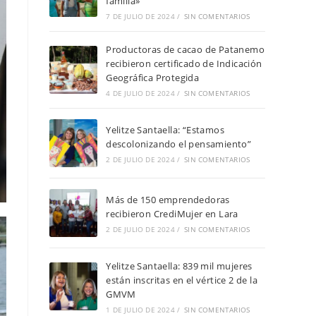
familia»
7 DE JULIO DE 2024
/
SIN COMENTARIOS
Productoras de cacao de Patanemo
recibieron certificado de Indicación
Geográfica Protegida
4 DE JULIO DE 2024
/
SIN COMENTARIOS
Yelitze Santaella: “Estamos
descolonizando el pensamiento”
2 DE JULIO DE 2024
/
SIN COMENTARIOS
Más de 150 emprendedoras
recibieron CrediMujer en Lara
2 DE JULIO DE 2024
/
SIN COMENTARIOS
Yelitze Santaella: 839 mil mujeres
están inscritas en el vértice 2 de la
GMVM
1 DE JULIO DE 2024
/
SIN COMENTARIOS