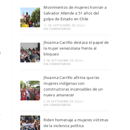
Movimientos de mujeres honran a
Salvador Allende a 51 años del
golpe de Estado en Chile
11 DE SEPTIEMBRE DE 2024
/
SIN COMENTARIOS
Jhoanna Carrillo destaca el papel de
la mujer venezolana frente al
s
bloqueo
9 DE SEPTIEMBRE DE 2024
/
SIN COMENTARIOS
Jhoanna Carrillo afirma que las
mujeres indígenas son
constructoras incansables de un
nuevo amanecer
5 DE SEPTIEMBRE DE 2024
/
SIN COMENTARIOS
y
Riden homenaje a mujeres víctimas
de la violencia política