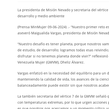
La presidenta de Misión Nevado y secretaria del vértice
desarrollo y medio ambiente
(Prensa MinMujer 09-06-2024) .- “Nuestro primer reto es
aseveró Maigualida Vargas, presidenta de Misión Nevad
“Nuestro desafío es tener planeta, porque nosotros vam
de estudio, de desarrollo; logramos todas esas reivindic
disfrutar si no tenemos planeta donde vivir?” reflexionó
Venezuela Mujer (GMVM), Dheliz Álvarez.
Vargas enfatizó en la necesidad del equilibrio para un 
manteniendo la calidad de vida, los avances de la cienci
balanceadamente puede existir sin que nosotros acabem
La también secretaria del vértice 7 de la GMVM señal
con temperaturas extremas, por lo que urgen acciones p
es que nosotros nos acercamos a un momento crítico, ya 