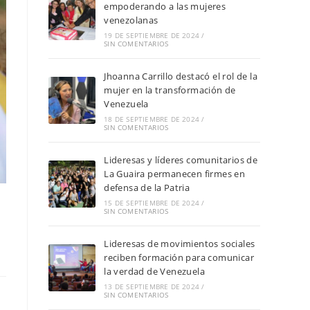
empoderando a las mujeres
venezolanas
19 DE SEPTIEMBRE DE 2024
/
SIN COMENTARIOS
Jhoanna Carrillo destacó el rol de la
mujer en la transformación de
Venezuela
18 DE SEPTIEMBRE DE 2024
/
SIN COMENTARIOS
Lideresas y líderes comunitarios de
La Guaira permanecen firmes en
defensa de la Patria
15 DE SEPTIEMBRE DE 2024
/
SIN COMENTARIOS
Lideresas de movimientos sociales
reciben formación para comunicar
la verdad de Venezuela
13 DE SEPTIEMBRE DE 2024
/
SIN COMENTARIOS