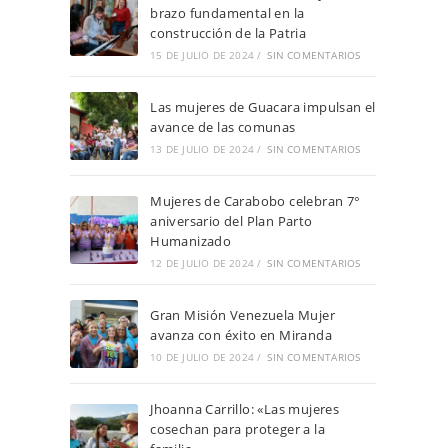
brazo fundamental en la
construcción de la Patria
15 DE JULIO DE 2024
/
SIN COMENTARIOS
Las mujeres de Guacara impulsan el
avance de las comunas
13 DE JULIO DE 2024
/
SIN COMENTARIOS
Mujeres de Carabobo celebran 7°
aniversario del Plan Parto
Humanizado
12 DE JULIO DE 2024
/
SIN COMENTARIOS
Gran Misión Venezuela Mujer
avanza con éxito en Miranda
10 DE JULIO DE 2024
/
SIN COMENTARIOS
Jhoanna Carrillo: «Las mujeres
cosechan para proteger a la