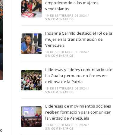
empoderando a las mujeres
venezolanas
19 DE SEPTIEMBRE DE 2024
/
SIN COMENTARIOS
Jhoanna Carrillo destacó el rol de la
mujer en la transformación de
Venezuela
18 DE SEPTIEMBRE DE 2024
/
SIN COMENTARIOS
Lideresas y líderes comunitarios de
La Guaira permanecen firmes en
defensa de la Patria
15 DE SEPTIEMBRE DE 2024
/
SIN COMENTARIOS
Lideresas de movimientos sociales
reciben formación para comunicar
la verdad de Venezuela
13 DE SEPTIEMBRE DE 2024
/
SIN COMENTARIOS
ro