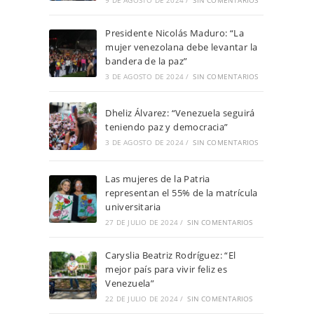
9 DE AGOSTO DE 2024
/
SIN COMENTARIOS
Presidente Nicolás Maduro: “La
mujer venezolana debe levantar la
bandera de la paz”
3 DE AGOSTO DE 2024
/
SIN COMENTARIOS
Dheliz Álvarez: “Venezuela seguirá
teniendo paz y democracia”
3 DE AGOSTO DE 2024
/
SIN COMENTARIOS
Las mujeres de la Patria
representan el 55% de la matrícula
universitaria
27 DE JULIO DE 2024
/
SIN COMENTARIOS
Caryslia Beatriz Rodríguez: “El
mejor país para vivir feliz es
Venezuela”
22 DE JULIO DE 2024
/
SIN COMENTARIOS