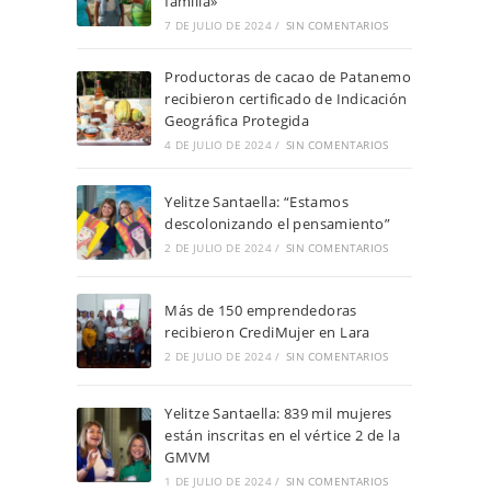
familia»
7 DE JULIO DE 2024
/
SIN COMENTARIOS
Productoras de cacao de Patanemo
recibieron certificado de Indicación
Geográfica Protegida
4 DE JULIO DE 2024
/
SIN COMENTARIOS
Yelitze Santaella: “Estamos
descolonizando el pensamiento”
2 DE JULIO DE 2024
/
SIN COMENTARIOS
Más de 150 emprendedoras
recibieron CrediMujer en Lara
2 DE JULIO DE 2024
/
SIN COMENTARIOS
Yelitze Santaella: 839 mil mujeres
están inscritas en el vértice 2 de la
GMVM
1 DE JULIO DE 2024
/
SIN COMENTARIOS