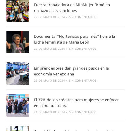
Fuerza trabajadora de MinMujer firmó en
rechazo a las sanciones
22 DE MAYO DE 2024
/
SIN COMENTARIOS
Documental “Hortensias para Inés” honra la
lucha feminista de María León
22 DE MAYO DE 2024
/
SIN COMENTARIOS
Emprendedores dan grandes pasos en la
economía venezolana
22 DE MAYO DE 2024
/
SIN COMENTARIOS
El 37% de los créditos para mujeres se enfocan
en la manufactura
21 DE MAYO DE 2024
/
SIN COMENTARIOS