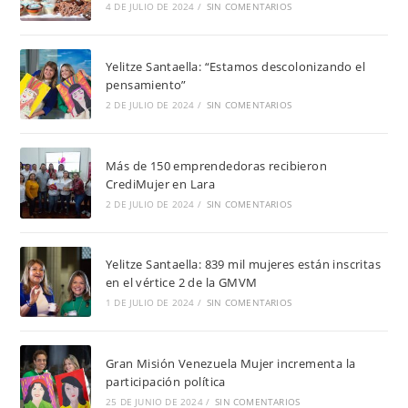
4 DE JULIO DE 2024
/
SIN COMENTARIOS
Yelitze Santaella: “Estamos descolonizando el
pensamiento”
2 DE JULIO DE 2024
/
SIN COMENTARIOS
Más de 150 emprendedoras recibieron
CrediMujer en Lara
2 DE JULIO DE 2024
/
SIN COMENTARIOS
Yelitze Santaella: 839 mil mujeres están inscritas
en el vértice 2 de la GMVM
1 DE JULIO DE 2024
/
SIN COMENTARIOS
Gran Misión Venezuela Mujer incrementa la
participación política
25 DE JUNIO DE 2024
/
SIN COMENTARIOS