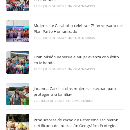
13 DE JULIO DE 2024
/
SIN COMENTARIOS
Mujeres de Carabobo celebran 7° aniversario del
Plan Parto Humanizado
12 DE JULIO DE 2024
/
SIN COMENTARIOS
Gran Misión Venezuela Mujer avanza con éxito
en Miranda
10 DE JULIO DE 2024
/
SIN COMENTARIOS
Jhoanna Carrillo: «Las mujeres cosechan para
proteger a la familia»
7 DE JULIO DE 2024
/
SIN COMENTARIOS
Productoras de cacao de Patanemo recibieron
certificado de Indicación Geográfica Protegida