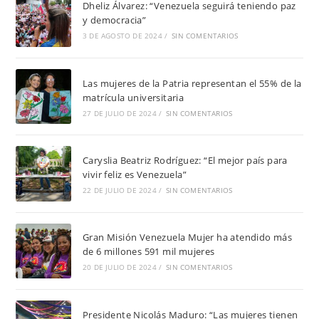
Dheliz Álvarez: “Venezuela seguirá teniendo paz
y democracia”
3 DE AGOSTO DE 2024
/
SIN COMENTARIOS
Las mujeres de la Patria representan el 55% de la
matrícula universitaria
27 DE JULIO DE 2024
/
SIN COMENTARIOS
Caryslia Beatriz Rodríguez: “El mejor país para
vivir feliz es Venezuela”
22 DE JULIO DE 2024
/
SIN COMENTARIOS
Gran Misión Venezuela Mujer ha atendido más
de 6 millones 591 mil mujeres
20 DE JULIO DE 2024
/
SIN COMENTARIOS
Presidente Nicolás Maduro: “Las mujeres tienen