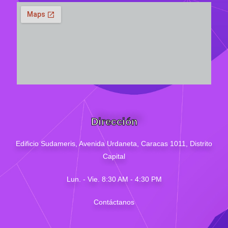
Dirección
Edificio Sudameris,
Avenida Urdaneta, Caracas 1011, Distrito
Capital
Lun. - Vie. 8:30 AM - 4
:30
PM
Contáctanos