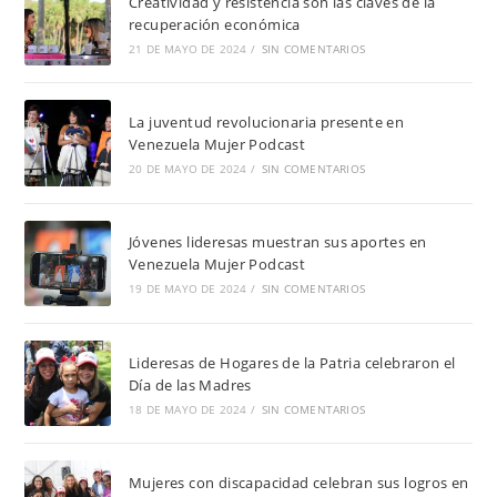
Creatividad y resistencia son las claves de la
recuperación económica
21 DE MAYO DE 2024
/
SIN COMENTARIOS
La juventud revolucionaria presente en
Venezuela Mujer Podcast
20 DE MAYO DE 2024
/
SIN COMENTARIOS
Jóvenes lideresas muestran sus aportes en
Venezuela Mujer Podcast
19 DE MAYO DE 2024
/
SIN COMENTARIOS
Lideresas de Hogares de la Patria celebraron el
Día de las Madres
18 DE MAYO DE 2024
/
SIN COMENTARIOS
Mujeres con discapacidad celebran sus logros en