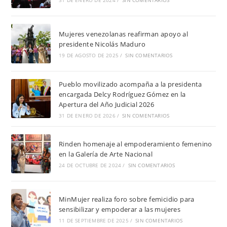
31 DE ENERO DE 2024
/
SIN COMENTARIOS
Mujeres venezolanas reafirman apoyo al
presidente Nicolás Maduro
19 DE AGOSTO DE 2025
/
SIN COMENTARIOS
Pueblo movilizado acompaña a la presidenta
encargada Delcy Rodríguez Gómez en la
Apertura del Año Judicial 2026
31 DE ENERO DE 2026
/
SIN COMENTARIOS
Rinden homenaje al empoderamiento femenino
en la Galería de Arte Nacional
24 DE OCTUBRE DE 2024
/
SIN COMENTARIOS
MinMujer realiza foro sobre femicidio para
sensibilizar y empoderar a las mujeres
11 DE SEPTIEMBRE DE 2025
/
SIN COMENTARIOS