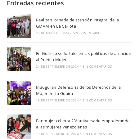
Entradas recientes
Realizan jornada de atención integral de la
GMVM en La Carlota
23 DE MAYO DE 2024
/
SIN COMENTARIOS
En Guárico se fortalecen las políticas de atención
al Pueblo Mujer
21 DE SEPTIEMBRE DE 2024
/
SIN COMENTARIOS
Inauguran Defensoría de los Derechos de la
Mujer en La Guaira
19 DE SEPTIEMBRE DE 2024
/
SIN COMENTARIOS
Banmujer celebra 23° aniversario empoderando
a las mujeres venezolanas
19 DE SEPTIEMBRE DE 2024
/
SIN COMENTARIOS