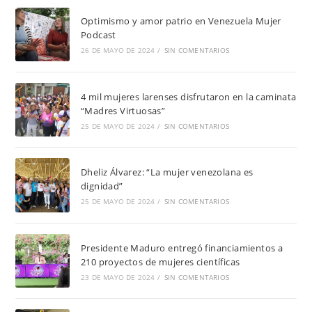
Optimismo y amor patrio en Venezuela Mujer
Podcast
26 DE MAYO DE 2024
/
SIN COMENTARIOS
4 mil mujeres larenses disfrutaron en la caminata
“Madres Virtuosas”
25 DE MAYO DE 2024
/
SIN COMENTARIOS
Dheliz Álvarez: “La mujer venezolana es
dignidad”
25 DE MAYO DE 2024
/
SIN COMENTARIOS
Presidente Maduro entregó financiamientos a
210 proyectos de mujeres científicas
23 DE MAYO DE 2024
/
SIN COMENTARIOS