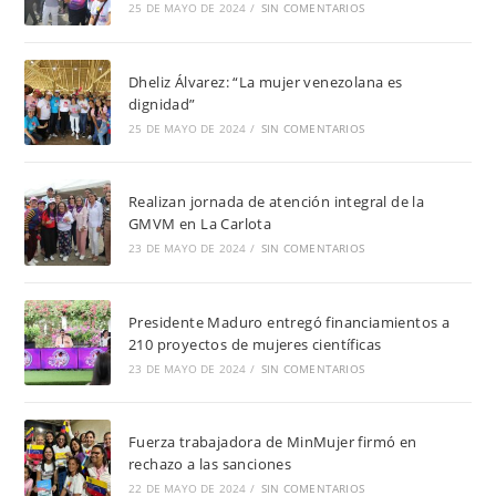
25 DE MAYO DE 2024
/
SIN COMENTARIOS
Dheliz Álvarez: “La mujer venezolana es
dignidad”
25 DE MAYO DE 2024
/
SIN COMENTARIOS
Realizan jornada de atención integral de la
GMVM en La Carlota
23 DE MAYO DE 2024
/
SIN COMENTARIOS
Presidente Maduro entregó financiamientos a
210 proyectos de mujeres científicas
23 DE MAYO DE 2024
/
SIN COMENTARIOS
Fuerza trabajadora de MinMujer firmó en
rechazo a las sanciones
22 DE MAYO DE 2024
/
SIN COMENTARIOS