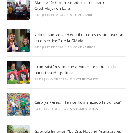
Más de 150 emprendedoras recibieron
CrediMujer en Lara
2 DE JULIO DE 2024
/
SIN COMENTARIOS
Yelitze Santaella: 839 mil mujeres están inscritas
en el vértice 2 de la GMVM
1 DE JULIO DE 2024
/
SIN COMENTARIOS
Gran Misión Venezuela Mujer incrementa la
participación política
25 DE JUNIO DE 2024
/
SIN COMENTARIOS
Carolys Pérez: “Hemos humanizado la política”
24 DE JUNIO DE 2024
/
SIN COMENTARIOS
Gabriela Jiménez: “La Dra. Nacarid Aranzazu es