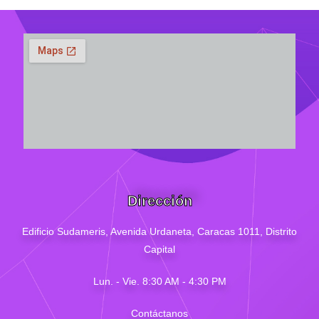
Dirección
Edificio Sudameris,
Avenida Urdaneta, Caracas 1011, Distrito
Capital
Lun. - Vie. 8:30 AM - 4
:30
PM
Contáctanos