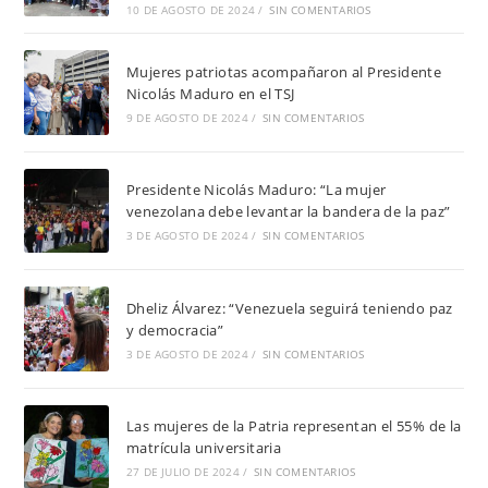
10 DE AGOSTO DE 2024
/
SIN COMENTARIOS
Mujeres patriotas acompañaron al Presidente
Nicolás Maduro en el TSJ
9 DE AGOSTO DE 2024
/
SIN COMENTARIOS
Presidente Nicolás Maduro: “La mujer
venezolana debe levantar la bandera de la paz”
3 DE AGOSTO DE 2024
/
SIN COMENTARIOS
Dheliz Álvarez: “Venezuela seguirá teniendo paz
y democracia”
3 DE AGOSTO DE 2024
/
SIN COMENTARIOS
Las mujeres de la Patria representan el 55% de la
matrícula universitaria
27 DE JULIO DE 2024
/
SIN COMENTARIOS