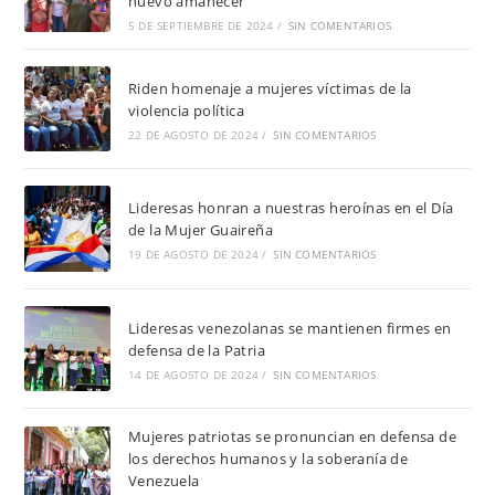
nuevo amanecer
5 DE SEPTIEMBRE DE 2024
/
SIN COMENTARIOS
Riden homenaje a mujeres víctimas de la
violencia política
22 DE AGOSTO DE 2024
/
SIN COMENTARIOS
Lideresas honran a nuestras heroínas en el Día
de la Mujer Guaireña
19 DE AGOSTO DE 2024
/
SIN COMENTARIOS
Lideresas venezolanas se mantienen firmes en
defensa de la Patria
14 DE AGOSTO DE 2024
/
SIN COMENTARIOS
Mujeres patriotas se pronuncian en defensa de
los derechos humanos y la soberanía de
Venezuela