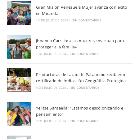
Gran Misión Venezuela Mujer avanza con éxito
en Miranda
10 DE JULIO DE 2024
/
SIN COMENTARIOS
Jhoanna Carrillo: «Las mujeres cosechan para
proteger a la familia»
7 DE JULIO DE 2024
/
SIN COMENTARIOS
Productoras de cacao de Patanemo recibieron
certificado de Indicación Geográfica Protegida
4 DE JULIO DE 2024
/
SIN COMENTARIOS
Yelitze Santaella: “Estamos descolonizando el
pensamiento”
2 DE JULIO DE 2024
/
SIN COMENTARIOS