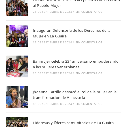
al Pueblo Mujer
21 DE SEPTIEMBRE DE 2024
/
SIN COMENTARIOS
Inauguran Defensoría de los Derechos de la
Mujer en La Guaira
19 DE SEPTIEMBRE DE 2024
/
SIN COMENTARIOS
Banmujer celebra 23° aniversario empoderando
a las mujeres venezolanas
19 DE SEPTIEMBRE DE 2024
/
SIN COMENTARIOS
Jhoanna Carrillo destacó el rol de la mujer en la
transformación de Venezuela
18 DE SEPTIEMBRE DE 2024
/
SIN COMENTARIOS
Lideresas y líderes comunitarios de La Guaira