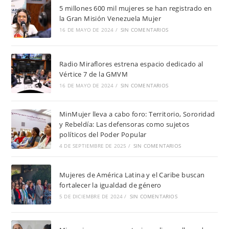
5 millones 600 mil mujeres se han registrado en
la Gran Misión Venezuela Mujer
16 DE MAYO DE 2024
/
SIN COMENTARIOS
Radio Miraflores estrena espacio dedicado al
Vértice 7 de la GMVM
16 DE MAYO DE 2024
/
SIN COMENTARIOS
MinMujer lleva a cabo foro: Territorio, Sororidad
y Rebeldía: Las defensoras como sujetos
políticos del Poder Popular
4 DE SEPTIEMBRE DE 2025
/
SIN COMENTARIOS
Mujeres de América Latina y el Caribe buscan
fortalecer la igualdad de género
5 DE DICIEMBRE DE 2024
/
SIN COMENTARIOS