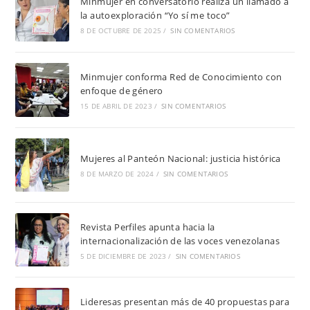
Minmujer en conversatorio realiza un llamado a
la autoexploración “Yo sí me toco”
8 DE OCTUBRE DE 2025
/
SIN COMENTARIOS
Minmujer conforma Red de Conocimiento con
enfoque de género
15 DE ABRIL DE 2023
/
SIN COMENTARIOS
Mujeres al Panteón Nacional: justicia histórica
8 DE MARZO DE 2024
/
SIN COMENTARIOS
Revista Perfiles apunta hacia la
internacionalización de las voces venezolanas
5 DE DICIEMBRE DE 2023
/
SIN COMENTARIOS
Lideresas presentan más de 40 propuestas para