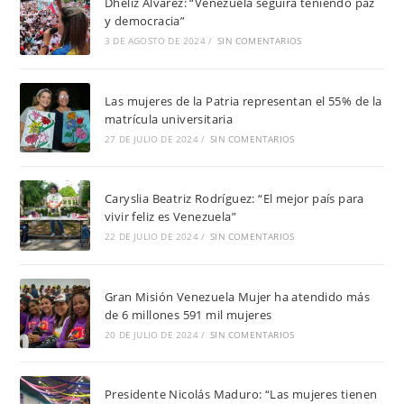
Dheliz Álvarez: “Venezuela seguirá teniendo paz
y democracia”
3 DE AGOSTO DE 2024
/
SIN COMENTARIOS
Las mujeres de la Patria representan el 55% de la
matrícula universitaria
27 DE JULIO DE 2024
/
SIN COMENTARIOS
Caryslia Beatriz Rodríguez: “El mejor país para
vivir feliz es Venezuela”
22 DE JULIO DE 2024
/
SIN COMENTARIOS
Gran Misión Venezuela Mujer ha atendido más
de 6 millones 591 mil mujeres
20 DE JULIO DE 2024
/
SIN COMENTARIOS
Presidente Nicolás Maduro: “Las mujeres tienen