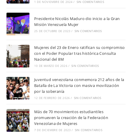
1 DE NOVIEMBRE DE 2024
/
SIN COMENTARIOS
Presidente Nicolás Maduro dio inicio a la Gran
Misión Venezuela Mujer
25 DE OCTUBRE DE 2023
/
SIN COMENTARIOS
Mujeres del 23 de Enero ratifican su compromiso
con el Poder Popular tras histórica Consulta
Nacional del 8M
10 DE MARZO DE 2026
/
SIN COMENTARIOS
Juventud venezolana conmemora 212 años de la
Batalla de La Victoria con masiva movilización
por la soberanía
12 DE FEBRERO DE 2026
/
SIN COMENTARIOS
Más de 70 movimientos estudiantiles
promueven la creación de la Federación
Venezolana de Mujeres
7 DE DICIEMBRE DE 2023
/
SIN COMENTARIOS