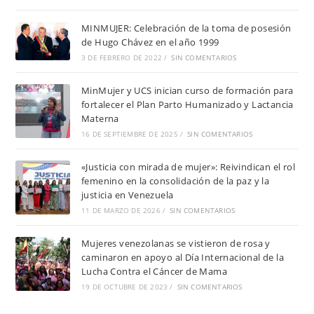
MINMUJER: Celebración de la toma de posesión
de Hugo Chávez en el año 1999
3 DE FEBRERO DE 2022
/
SIN COMENTARIOS
MinMujer y UCS inician curso de formación para
fortalecer el Plan Parto Humanizado y Lactancia
Materna
16 DE SEPTIEMBRE DE 2025
/
SIN COMENTARIOS
«Justicia con mirada de mujer»: Reivindican el rol
femenino en la consolidación de la paz y la
justicia en Venezuela
11 DE MARZO DE 2026
/
SIN COMENTARIOS
Mujeres venezolanas se vistieron de rosa y
caminaron en apoyo al Día Internacional de la
Lucha Contra el Cáncer de Mama
19 DE OCTUBRE DE 2023
/
SIN COMENTARIOS