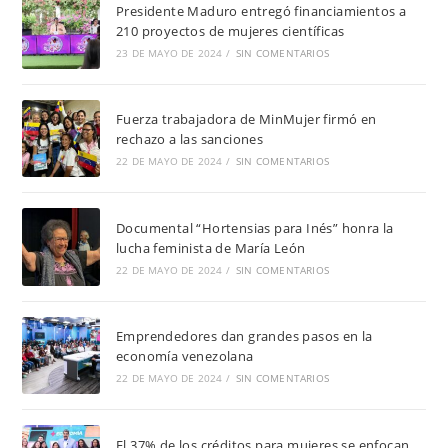
Presidente Maduro entregó financiamientos a
210 proyectos de mujeres científicas
23 DE MAYO DE 2024
/
SIN COMENTARIOS
Fuerza trabajadora de MinMujer firmó en
rechazo a las sanciones
22 DE MAYO DE 2024
/
SIN COMENTARIOS
Documental “Hortensias para Inés” honra la
lucha feminista de María León
22 DE MAYO DE 2024
/
SIN COMENTARIOS
Emprendedores dan grandes pasos en la
economía venezolana
22 DE MAYO DE 2024
/
SIN COMENTARIOS
El 37% de los créditos para mujeres se enfocan