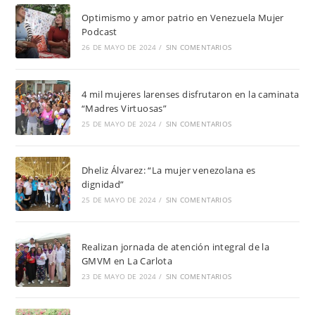
Optimismo y amor patrio en Venezuela Mujer
Podcast
26 DE MAYO DE 2024
/
SIN COMENTARIOS
4 mil mujeres larenses disfrutaron en la caminata
“Madres Virtuosas”
25 DE MAYO DE 2024
/
SIN COMENTARIOS
Dheliz Álvarez: “La mujer venezolana es
dignidad”
25 DE MAYO DE 2024
/
SIN COMENTARIOS
Realizan jornada de atención integral de la
GMVM en La Carlota
23 DE MAYO DE 2024
/
SIN COMENTARIOS