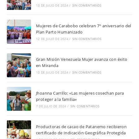
13 DE JULIO DE 2024
/
SIN COMENTARIOS
Mujeres de Carabobo celebran 7° aniversario del
Plan Parto Humanizado
12 DE JULIO DE 2024
/
SIN COMENTARIOS
Gran Misión Venezuela Mujer avanza con éxito
en Miranda
10 DE JULIO DE 2024
/
SIN COMENTARIOS
Jhoanna Carrillo: «Las mujeres cosechan para
proteger a la familia»
7 DE JULIO DE 2024
/
SIN COMENTARIOS
Productoras de cacao de Patanemo recibieron
certificado de Indicación Geográfica Protegida