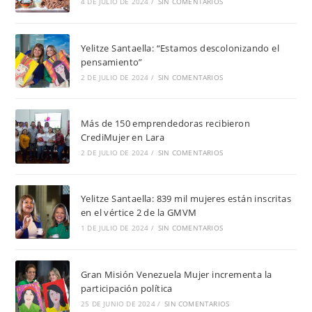
4 DE JULIO DE 2024
/
SIN COMENTARIOS
Yelitze Santaella: “Estamos descolonizando el
pensamiento”
2 DE JULIO DE 2024
/
SIN COMENTARIOS
Más de 150 emprendedoras recibieron
CrediMujer en Lara
2 DE JULIO DE 2024
/
SIN COMENTARIOS
Yelitze Santaella: 839 mil mujeres están inscritas
en el vértice 2 de la GMVM
1 DE JULIO DE 2024
/
SIN COMENTARIOS
Gran Misión Venezuela Mujer incrementa la
participación política
25 DE JUNIO DE 2024
/
SIN COMENTARIOS