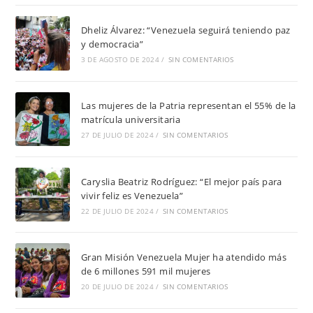
Dheliz Álvarez: “Venezuela seguirá teniendo paz
y democracia”
3 DE AGOSTO DE 2024
/
SIN COMENTARIOS
Las mujeres de la Patria representan el 55% de la
matrícula universitaria
27 DE JULIO DE 2024
/
SIN COMENTARIOS
Caryslia Beatriz Rodríguez: “El mejor país para
vivir feliz es Venezuela”
22 DE JULIO DE 2024
/
SIN COMENTARIOS
Gran Misión Venezuela Mujer ha atendido más
de 6 millones 591 mil mujeres
20 DE JULIO DE 2024
/
SIN COMENTARIOS