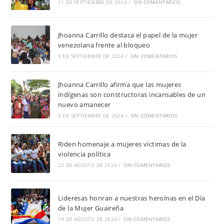
11 DE SEPTIEMBRE DE 2024
/
SIN COMENTARIOS
Jhoanna Carrillo destaca el papel de la mujer
venezolana frente al bloqueo
9 DE SEPTIEMBRE DE 2024
/
SIN COMENTARIOS
Jhoanna Carrillo afirma que las mujeres
indígenas son constructoras incansables de un
nuevo amanecer
5 DE SEPTIEMBRE DE 2024
/
SIN COMENTARIOS
Riden homenaje a mujeres víctimas de la
violencia política
22 DE AGOSTO DE 2024
/
SIN COMENTARIOS
Lideresas honran a nuestras heroínas en el Día
de la Mujer Guaireña
19 DE AGOSTO DE 2024
/
SIN COMENTARIOS