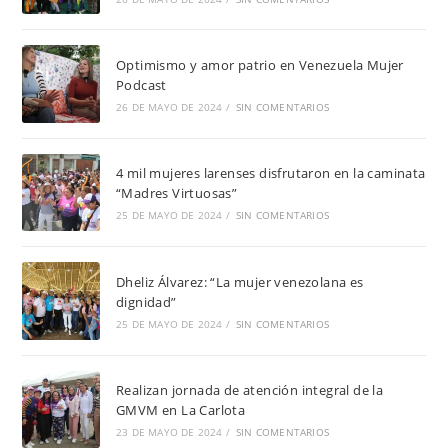
Optimismo y amor patrio en Venezuela Mujer
Podcast
26 DE MAYO DE 2024
/
SIN COMENTARIOS
4 mil mujeres larenses disfrutaron en la caminata
“Madres Virtuosas”
25 DE MAYO DE 2024
/
SIN COMENTARIOS
Dheliz Álvarez: “La mujer venezolana es
dignidad”
25 DE MAYO DE 2024
/
SIN COMENTARIOS
Realizan jornada de atención integral de la
GMVM en La Carlota
23 DE MAYO DE 2024
/
SIN COMENTARIOS