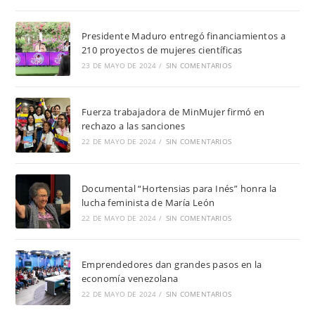
Presidente Maduro entregó financiamientos a
210 proyectos de mujeres científicas
23 DE MAYO DE 2024
/
SIN COMENTARIOS
Fuerza trabajadora de MinMujer firmó en
rechazo a las sanciones
22 DE MAYO DE 2024
/
SIN COMENTARIOS
Documental “Hortensias para Inés” honra la
lucha feminista de María León
22 DE MAYO DE 2024
/
SIN COMENTARIOS
Emprendedores dan grandes pasos en la
economía venezolana
22 DE MAYO DE 2024
/
SIN COMENTARIOS