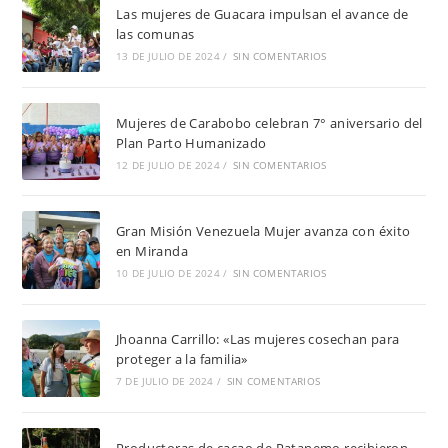
Las mujeres de Guacara impulsan el avance de
las comunas
13 DE JULIO DE 2024
/
SIN COMENTARIOS
Mujeres de Carabobo celebran 7° aniversario del
Plan Parto Humanizado
12 DE JULIO DE 2024
/
SIN COMENTARIOS
Gran Misión Venezuela Mujer avanza con éxito
en Miranda
10 DE JULIO DE 2024
/
SIN COMENTARIOS
Jhoanna Carrillo: «Las mujeres cosechan para
proteger a la familia»
7 DE JULIO DE 2024
/
SIN COMENTARIOS
Productoras de cacao de Patanemo recibieron