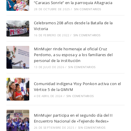
“Caracas Sonríe” en la parroquia Altagracia
28 DE OCTUBRE DE 2025
/
SIN COMENTARIOS
Celebramos 208 años desde la Batalla de la
Victoria
16 DE FEBRERO DE 2022
/
SIN COMENTARIOS
MinMujer rinde homenaje al oficial Cruz
Perdomo, a su esposa y a los familiares del
personal de la institución
13 DE JULIO DE 2026
/
SIN COMENTARIOS
Comunidad indígena Ytoy Ponkon activa con el
Vértice 5 de la GMVM
4 DE ABRIL DE 2024
/
SIN COMENTARIOS
MinMujer participa en el segundo día del II
Encuentro Nacional de «Tejiendo Redes»
26 DE SEPTIEMBRE DE 2025
/
SIN COMENTARIOS