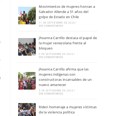
Movimientos de mujeres honran a
Salvador Allende a 51 años del
golpe de Estado en Chile
11 DE SEPTIEMBRE DE 2024
/
SIN COMENTARIOS
Jhoanna Carrillo destaca el papel de
a
la mujer venezolana frente al
bloqueo
9 DE SEPTIEMBRE DE 2024
/
SIN COMENTARIOS
o
.
Jhoanna Carrillo afirma que las
mujeres indígenas son
e
constructoras incansables de un
nuevo amanecer
5 DE SEPTIEMBRE DE 2024
/
SIN COMENTARIOS
Riden homenaje a mujeres víctimas
de la violencia política