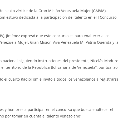
 del sexto vértice de la Gran Misión Venezuela Mujer (GMVM),
m estuvo dedicada a la participación del talento en el I Concurso
V), Jiménez expresó que este concurso es para enaltecer a las
 Venezuela Mujer, Gran Misión Viva Venezuela Mi Patria Querida y l
o nacional, siguiendo instrucciones del presidente, Nicolás Madur
el territorio de la República Bolivariana de Venezuela”, puntualizó
do el cuarto RadioTom e invitó a todos los venezolanos a registrars
res y hombres a participar en el concurso que busca enaltecer el
no por tomar en cuenta el talento venezolano”.