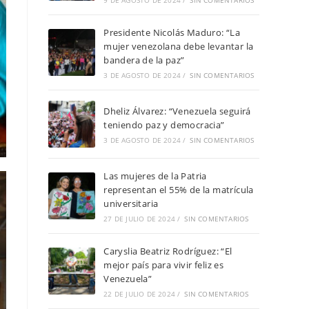
9 DE AGOSTO DE 2024
/
SIN COMENTARIOS
Presidente Nicolás Maduro: “La
mujer venezolana debe levantar la
bandera de la paz”
3 DE AGOSTO DE 2024
/
SIN COMENTARIOS
Dheliz Álvarez: “Venezuela seguirá
teniendo paz y democracia”
3 DE AGOSTO DE 2024
/
SIN COMENTARIOS
Las mujeres de la Patria
representan el 55% de la matrícula
universitaria
27 DE JULIO DE 2024
/
SIN COMENTARIOS
Caryslia Beatriz Rodríguez: “El
mejor país para vivir feliz es
Venezuela”
22 DE JULIO DE 2024
/
SIN COMENTARIOS