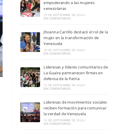
empoderando a las mujeres
venezolanas
19 DE SEPTIEMBRE DE 2024
/
SIN COMENTARIOS
Jhoanna Carrillo destacó el rol de la
mujer en la transformación de
Venezuela
18 DE SEPTIEMBRE DE 2024
/
SIN COMENTARIOS
Lideresas y líderes comunitarios de
La Guaira permanecen firmes en
defensa de la Patria
15 DE SEPTIEMBRE DE 2024
/
SIN COMENTARIOS
Lideresas de movimientos sociales
reciben formación para comunicar
la verdad de Venezuela
13 DE SEPTIEMBRE DE 2024
/
SIN COMENTARIOS