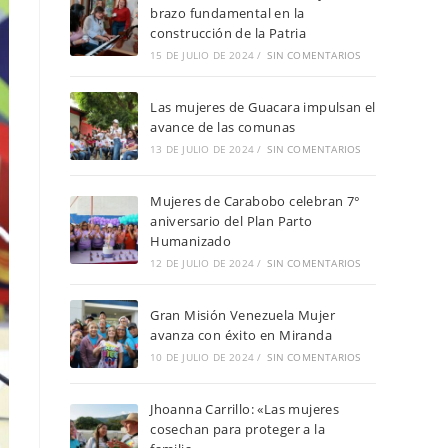
brazo fundamental en la
construcción de la Patria
15 DE JULIO DE 2024
/
SIN COMENTARIOS
Las mujeres de Guacara impulsan el
avance de las comunas
13 DE JULIO DE 2024
/
SIN COMENTARIOS
Mujeres de Carabobo celebran 7°
aniversario del Plan Parto
Humanizado
12 DE JULIO DE 2024
/
SIN COMENTARIOS
Gran Misión Venezuela Mujer
avanza con éxito en Miranda
10 DE JULIO DE 2024
/
SIN COMENTARIOS
Jhoanna Carrillo: «Las mujeres
cosechan para proteger a la