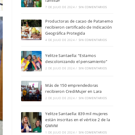
familia»
7 DE JULIO DE 2024
/
SIN COMENTARIOS
Productoras de cacao de Patanemo
recibieron certificado de Indicación
Geográfica Protegida
4 DE JULIO DE 2024
/
SIN COMENTARIOS
Yelitze Santaella: “Estamos
descolonizando el pensamiento”
2 DE JULIO DE 2024
/
SIN COMENTARIOS
Más de 150 emprendedoras
recibieron CrediMujer en Lara
2 DE JULIO DE 2024
/
SIN COMENTARIOS
Yelitze Santaella: 839 mil mujeres
están inscritas en el vértice 2 de la
GMVM
1 DE JULIO DE 2024
/
SIN COMENTARIOS