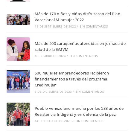
Más de 170 niños y niñas disfrutaron del Plan
Vacacional Minmujer 2022
19 DE SEPTIEMBRE DE 2022
/
SIN COMENTARIOS
Más de 500 caraqueñas atendidas en jornada de
salud de la GMVM
18 DE ABRIL DE 2024
/
SIN COMENTARIOS
500 mujeres emprendedoras recibieron
financiamientos a través del programa
Credimujer
5 DE DICIEMBRE DE 2023
/
SIN COMENTARIOS
Pueblo venezolano marcha por los 533 años de
Resistencia Indígena y en defensa de la paz
14 DE OCTUBRE DE 2025
/
SIN COMENTARIOS