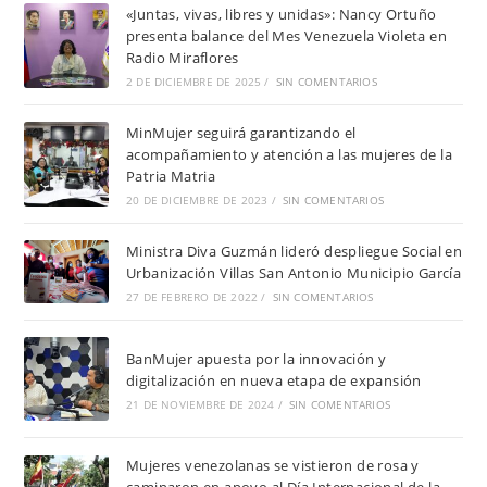
«Juntas, vivas, libres y unidas»: Nancy Ortuño
presenta balance del Mes Venezuela Violeta en
Radio Miraflores
2 DE DICIEMBRE DE 2025
/
SIN COMENTARIOS
MinMujer seguirá garantizando el
acompañamiento y atención a las mujeres de la
Patria Matria
20 DE DICIEMBRE DE 2023
/
SIN COMENTARIOS
Ministra Diva Guzmán lideró despliegue Social en
Urbanización Villas San Antonio Municipio García
27 DE FEBRERO DE 2022
/
SIN COMENTARIOS
BanMujer apuesta por la innovación y
digitalización en nueva etapa de expansión
21 DE NOVIEMBRE DE 2024
/
SIN COMENTARIOS
Mujeres venezolanas se vistieron de rosa y