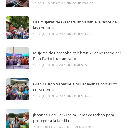
15 DE JULIO DE 2024
/
SIN COMENTARIOS
Las mujeres de Guacara impulsan el avance de
las comunas
13 DE JULIO DE 2024
/
SIN COMENTARIOS
Mujeres de Carabobo celebran 7° aniversario del
Plan Parto Humanizado
12 DE JULIO DE 2024
/
SIN COMENTARIOS
Gran Misión Venezuela Mujer avanza con éxito
en Miranda
10 DE JULIO DE 2024
/
SIN COMENTARIOS
Jhoanna Carrillo: «Las mujeres cosechan para
proteger a la familia»
7 DE JULIO DE 2024
/
SIN COMENTARIOS