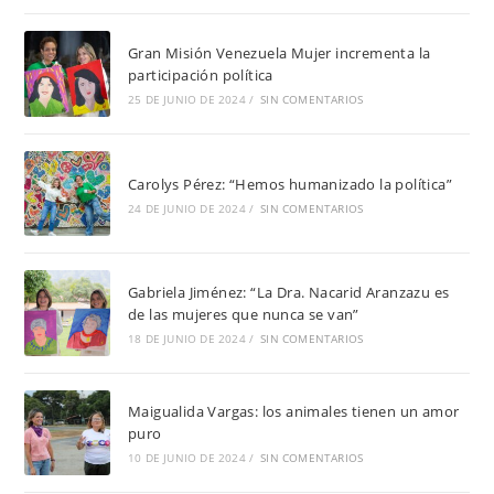
Gran Misión Venezuela Mujer incrementa la
participación política
25 DE JUNIO DE 2024
/
SIN COMENTARIOS
Carolys Pérez: “Hemos humanizado la política”
24 DE JUNIO DE 2024
/
SIN COMENTARIOS
Gabriela Jiménez: “La Dra. Nacarid Aranzazu es
de las mujeres que nunca se van”
18 DE JUNIO DE 2024
/
SIN COMENTARIOS
Maigualida Vargas: los animales tienen un amor
puro
10 DE JUNIO DE 2024
/
SIN COMENTARIOS