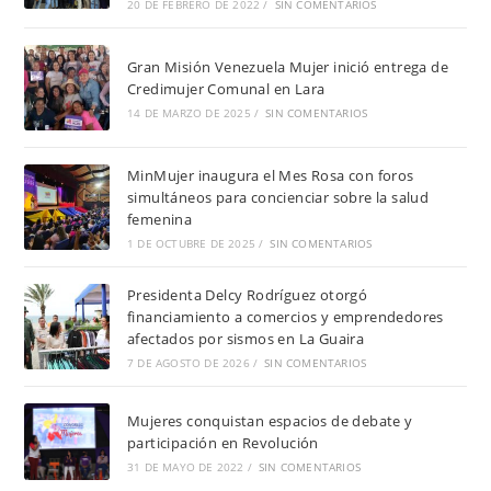
20 DE FEBRERO DE 2022
/
SIN COMENTARIOS
Gran Misión Venezuela Mujer inició entrega de
Credimujer Comunal en Lara
14 DE MARZO DE 2025
/
SIN COMENTARIOS
MinMujer inaugura el Mes Rosa con foros
simultáneos para concienciar sobre la salud
femenina
1 DE OCTUBRE DE 2025
/
SIN COMENTARIOS
Presidenta Delcy Rodríguez otorgó
financiamiento a comercios y emprendedores
afectados por sismos en La Guaira
7 DE AGOSTO DE 2026
/
SIN COMENTARIOS
Mujeres conquistan espacios de debate y
participación en Revolución
31 DE MAYO DE 2022
/
SIN COMENTARIOS