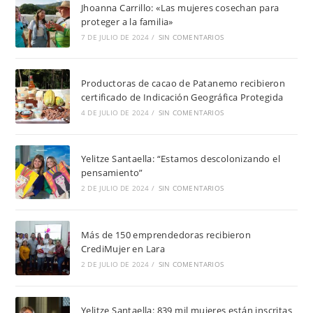
Jhoanna Carrillo: «Las mujeres cosechan para
proteger a la familia»
7 DE JULIO DE 2024
/
SIN COMENTARIOS
Productoras de cacao de Patanemo recibieron
certificado de Indicación Geográfica Protegida
4 DE JULIO DE 2024
/
SIN COMENTARIOS
Yelitze Santaella: “Estamos descolonizando el
pensamiento”
2 DE JULIO DE 2024
/
SIN COMENTARIOS
Más de 150 emprendedoras recibieron
CrediMujer en Lara
2 DE JULIO DE 2024
/
SIN COMENTARIOS
Yelitze Santaella: 839 mil mujeres están inscritas