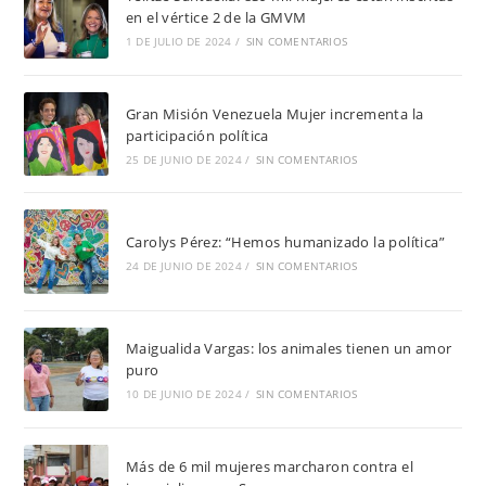
en el vértice 2 de la GMVM
1 DE JULIO DE 2024
/
SIN COMENTARIOS
Gran Misión Venezuela Mujer incrementa la
participación política
25 DE JUNIO DE 2024
/
SIN COMENTARIOS
Carolys Pérez: “Hemos humanizado la política”
24 DE JUNIO DE 2024
/
SIN COMENTARIOS
Maigualida Vargas: los animales tienen un amor
puro
10 DE JUNIO DE 2024
/
SIN COMENTARIOS
Más de 6 mil mujeres marcharon contra el