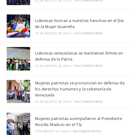
22 DE AGOSTO DE 2024
/
SIN COMENTARIOS
Lideresas honran a nuestras heroínas en el Día
de la Mujer Guaireña
19 DE AGOSTO DE 2024
/
SIN COMENTARIOS
Lideresas venezolanas se mantienen firmes en
defensa de la Patria
14 DE AGOSTO DE 2024
/
SIN COMENTARIOS
Mujeres patriotas se pronuncian en defensa de
los derechos humanos y la soberanía de
Venezuela
10 DE AGOSTO DE 2024
/
SIN COMENTARIOS
Mujeres patriotas acompañaron al Presidente
Nicolás Maduro en el TSJ
9 DE AGOSTO DE 2024
/
SIN COMENTARIOS