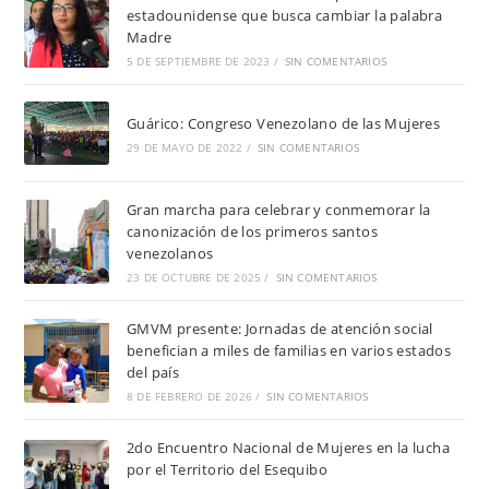
estadounidense que busca cambiar la palabra
Madre
5 DE SEPTIEMBRE DE 2023
/
SIN COMENTARIOS
Guárico: Congreso Venezolano de las Mujeres
29 DE MAYO DE 2022
/
SIN COMENTARIOS
Gran marcha para celebrar y conmemorar la
canonización de los primeros santos
venezolanos
23 DE OCTUBRE DE 2025
/
SIN COMENTARIOS
GMVM presente: Jornadas de atención social
benefician a miles de familias en varios estados
del país
8 DE FEBRERO DE 2026
/
SIN COMENTARIOS
2do Encuentro Nacional de Mujeres en la lucha
por el Territorio del Esequibo