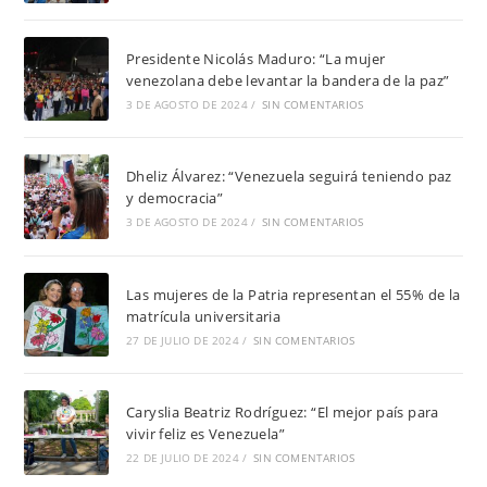
Presidente Nicolás Maduro: “La mujer
venezolana debe levantar la bandera de la paz”
3 DE AGOSTO DE 2024
/
SIN COMENTARIOS
Dheliz Álvarez: “Venezuela seguirá teniendo paz
y democracia”
3 DE AGOSTO DE 2024
/
SIN COMENTARIOS
Las mujeres de la Patria representan el 55% de la
matrícula universitaria
27 DE JULIO DE 2024
/
SIN COMENTARIOS
Caryslia Beatriz Rodríguez: “El mejor país para
vivir feliz es Venezuela”
22 DE JULIO DE 2024
/
SIN COMENTARIOS