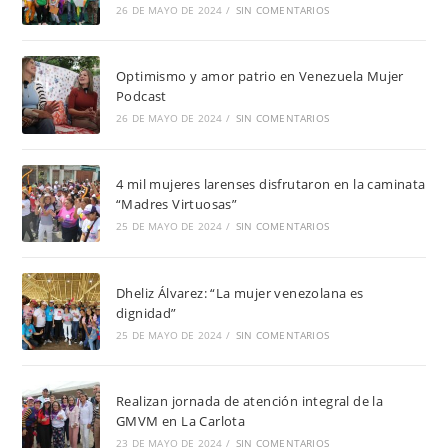
26 DE MAYO DE 2024
/
SIN COMENTARIOS
Optimismo y amor patrio en Venezuela Mujer
Podcast
26 DE MAYO DE 2024
/
SIN COMENTARIOS
4 mil mujeres larenses disfrutaron en la caminata
“Madres Virtuosas”
25 DE MAYO DE 2024
/
SIN COMENTARIOS
Dheliz Álvarez: “La mujer venezolana es
dignidad”
25 DE MAYO DE 2024
/
SIN COMENTARIOS
Realizan jornada de atención integral de la
GMVM en La Carlota
23 DE MAYO DE 2024
/
SIN COMENTARIOS