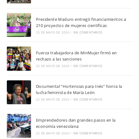
Presidente Maduro entregó financiamientos a
210 proyectos de mujeres científicas
23 DE MAYO DE 2024
/
SIN COMENTARIOS
Fuerza trabajadora de MinMujer firmó en
rechazo a las sanciones
22 DE MAYO DE 2024
/
SIN COMENTARIOS
Documental “Hortensias para Inés” honra la
lucha feminista de María León
22 DE MAYO DE 2024
/
SIN COMENTARIOS
Emprendedores dan grandes pasos en la
economía venezolana
22 DE MAYO DE 2024
/
SIN COMENTARIOS