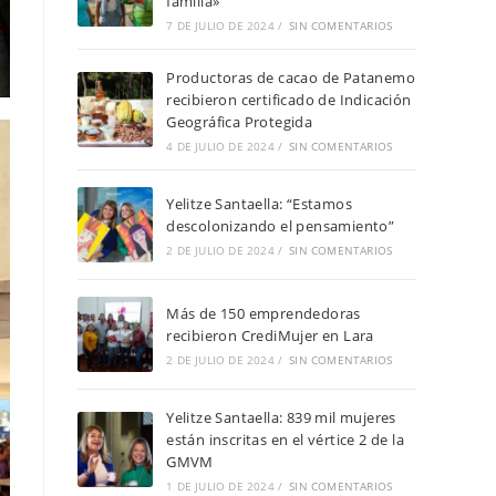
familia»
7 DE JULIO DE 2024
/
SIN COMENTARIOS
Productoras de cacao de Patanemo
recibieron certificado de Indicación
Geográfica Protegida
4 DE JULIO DE 2024
/
SIN COMENTARIOS
Yelitze Santaella: “Estamos
descolonizando el pensamiento”
2 DE JULIO DE 2024
/
SIN COMENTARIOS
Más de 150 emprendedoras
recibieron CrediMujer en Lara
2 DE JULIO DE 2024
/
SIN COMENTARIOS
Yelitze Santaella: 839 mil mujeres
están inscritas en el vértice 2 de la
GMVM
1 DE JULIO DE 2024
/
SIN COMENTARIOS