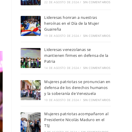
22 DE AGOSTO DE 2024
/
SIN COMENTARIOS
Lideresas honran a nuestras
heroínas en el Día de la Mujer
Guaireña
19 DE AGOSTO DE 2024
/
SIN COMENTARIOS
Lideresas venezolanas se
mantienen firmes en defensa de la
Patria
14 DE AGOSTO DE 2024
/
SIN COMENTARIOS
Mujeres patriotas se pronuncian en
defensa de los derechos humanos
y la soberanía de Venezuela
10 DE AGOSTO DE 2024
/
SIN COMENTARIOS
Mujeres patriotas acompañaron al
Presidente Nicolás Maduro en el
TSJ