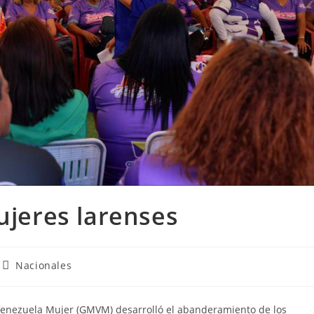
eres larenses
Nacionales
enezuela Mujer (GMVM) desarrolló el abanderamiento de los