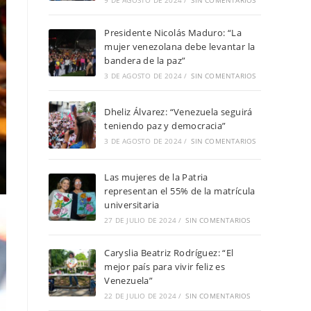
9 DE AGOSTO DE 2024
/
SIN COMENTARIOS
Presidente Nicolás Maduro: “La
mujer venezolana debe levantar la
bandera de la paz”
3 DE AGOSTO DE 2024
/
SIN COMENTARIOS
Dheliz Álvarez: “Venezuela seguirá
teniendo paz y democracia”
3 DE AGOSTO DE 2024
/
SIN COMENTARIOS
Las mujeres de la Patria
representan el 55% de la matrícula
universitaria
27 DE JULIO DE 2024
/
SIN COMENTARIOS
Caryslia Beatriz Rodríguez: “El
mejor país para vivir feliz es
Venezuela”
22 DE JULIO DE 2024
/
SIN COMENTARIOS