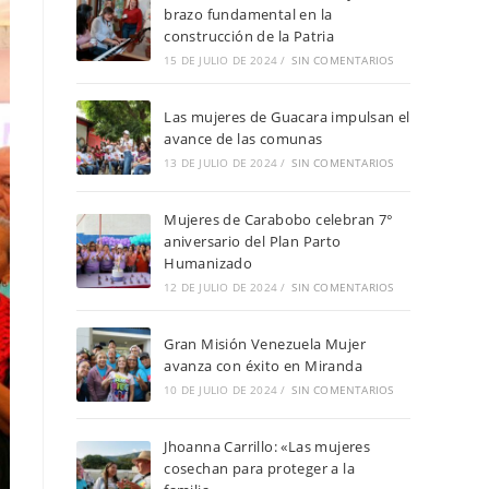
brazo fundamental en la
construcción de la Patria
15 DE JULIO DE 2024
/
SIN COMENTARIOS
Las mujeres de Guacara impulsan el
avance de las comunas
13 DE JULIO DE 2024
/
SIN COMENTARIOS
Mujeres de Carabobo celebran 7°
aniversario del Plan Parto
Humanizado
12 DE JULIO DE 2024
/
SIN COMENTARIOS
Gran Misión Venezuela Mujer
avanza con éxito en Miranda
10 DE JULIO DE 2024
/
SIN COMENTARIOS
Jhoanna Carrillo: «Las mujeres
cosechan para proteger a la