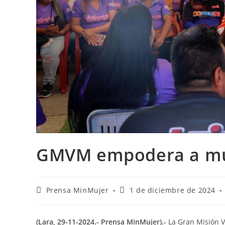
GMVM empodera a muj
Prensa MinMujer
1 de diciembre de 2024
(Lara, 29-11-2024.- Prensa MinMujer).-
La Gran Misión V