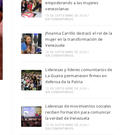
empoderando a las mujeres
venezolanas
19 DE SEPTIEMBRE DE 2024
/
SIN COMENTARIOS
Jhoanna Carrillo destacó el rol de la
mujer en la transformación de
Venezuela
18 DE SEPTIEMBRE DE 2024
/
SIN COMENTARIOS
Lideresas y líderes comunitarios de
La Guaira permanecen firmes en
defensa de la Patria
15 DE SEPTIEMBRE DE 2024
/
SIN COMENTARIOS
Lideresas de movimientos sociales
reciben formación para comunicar
la verdad de Venezuela
13 DE SEPTIEMBRE DE 2024
/
SIN COMENTARIOS