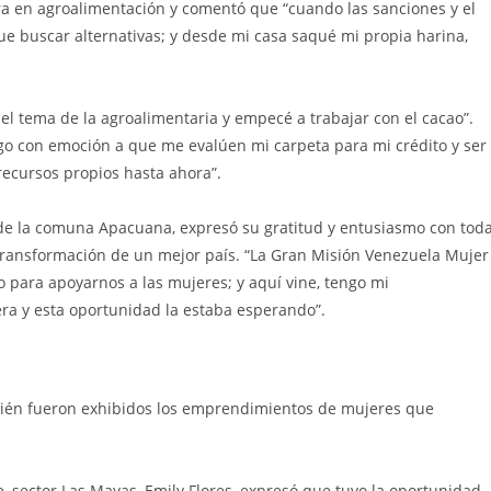
iera en agroalimentación y comentó que “cuando las sanciones y el
e buscar alternativas; y desde mi casa saqué mi propia harina,
l tema de la agroalimentaria y empecé a trabajar con el cacao”.
go con emoción a que me evalúen mi carpeta para mi crédito y ser
recursos propios hasta ahora”.
de la comuna Apacuana, expresó su gratitud y entusiasmo con tod
ransformación de un mejor país. “La Gran Misión Venezuela Mujer
para apoyarnos a las mujeres; y aquí vine, tengo mi
ra y esta oportunidad la estaba esperando”.
bién fueron exhibidos los emprendimientos de mujeres que
, sector Las Mayas, Emily Flores, expresó que tuvo la oportunidad