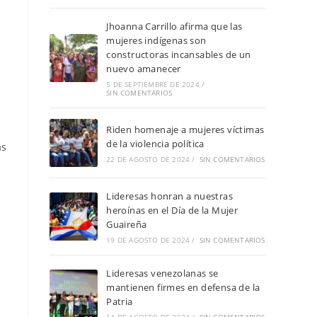
Jhoanna Carrillo afirma que las
mujeres indígenas son
constructoras incansables de un
nuevo amanecer
5 DE SEPTIEMBRE DE 2024
/
SIN COMENTARIOS
Riden homenaje a mujeres víctimas
de la violencia política
as
22 DE AGOSTO DE 2024
/
SIN COMENTARIOS
Lideresas honran a nuestras
heroínas en el Día de la Mujer
Guaireña
19 DE AGOSTO DE 2024
/
SIN COMENTARIOS
Lideresas venezolanas se
mantienen firmes en defensa de la
Patria