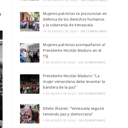
14 DE AGOSTO DE 2024
/
SIN COMENTARIOS
Mujeres patriotas se pronuncian en
a
defensa de los derechos humanos
y la soberanía de Venezuela
10 DE AGOSTO DE 2024
/
SIN COMENTARIOS
Mujeres patriotas acompañaron al
Presidente Nicolás Maduro en el
TSJ
9 DE AGOSTO DE 2024
/
SIN COMENTARIOS
Presidente Nicolás Maduro: “La
mujer venezolana debe levantar la
bandera de la paz”
3 DE AGOSTO DE 2024
/
SIN COMENTARIOS
Dheliz Álvarez: “Venezuela seguirá
teniendo paz y democracia”
3 DE AGOSTO DE 2024
/
SIN COMENTARIOS