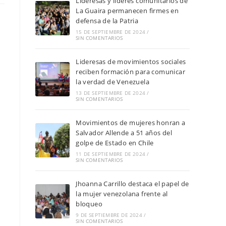
Lideresas y líderes comunitarios de
La Guaira permanecen firmes en
defensa de la Patria
15 DE SEPTIEMBRE DE 2024
/
SIN COMENTARIOS
Lideresas de movimientos sociales
reciben formación para comunicar
la verdad de Venezuela
13 DE SEPTIEMBRE DE 2024
/
SIN COMENTARIOS
Movimientos de mujeres honran a
Salvador Allende a 51 años del
golpe de Estado en Chile
11 DE SEPTIEMBRE DE 2024
/
SIN COMENTARIOS
Jhoanna Carrillo destaca el papel de
la mujer venezolana frente al
bloqueo
9 DE SEPTIEMBRE DE 2024
/
SIN COMENTARIOS