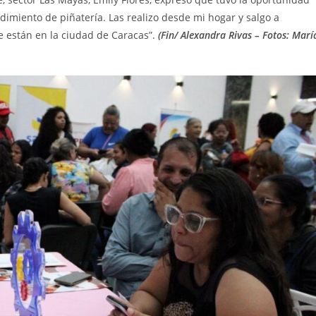
imiento de piñatería. Las realizo desde mi hogar y salgo a
ue están en la ciudad de Caracas”.
(Fin/ Alexandra Rivas – Fotos: Marí