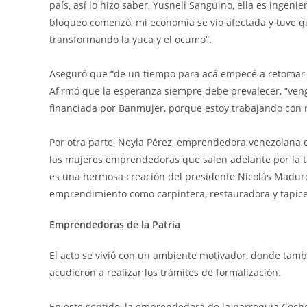
país, así lo hizo saber, Yusneli Sanguino, ella es ingen
bloqueo comenzó, mi economía se vio afectada y tuve qu
transformando la yuca y el ocumo”.
Aseguró que “de un tiempo para acá empecé a retomar e
Afirmó que la esperanza siempre debe prevalecer, “ven
financiada por Banmujer, porque estoy trabajando con 
Por otra parte, Neyla Pérez, emprendedora venezolana 
las mujeres emprendedoras que salen adelante por la t
es una hermosa creación del presidente Nicolás Maduro 
emprendimiento como carpintera, restauradora y tapice
Emprendedoras de la Patria
El acto se vivió con un ambiente motivador, donde tam
acudieron a realizar los trámites de formalización.
En este sentido, la emprendedora de la parroquia Coche