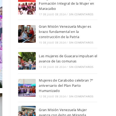
Formación Integral de la Mujer en
Maracaibo
17 DE JULIO DE 2024
/
SIN COMENTARIOS
Gran Misión Venezuela Mujer es
brazo fundamental en la
construcción de la Patria
15 DE JULIO DE 2024
/
SIN COMENTARIOS
Las mujeres de Guacara impulsan el
avance de las comunas
13 DE JULIO DE 2024
/
SIN COMENTARIOS
Mujeres de Carabobo celebran 7°
aniversario del Plan Parto
Humanizado
12 DE JULIO DE 2024
/
SIN COMENTARIOS
Gran Misión Venezuela Mujer
avanza con éxito en Miranda