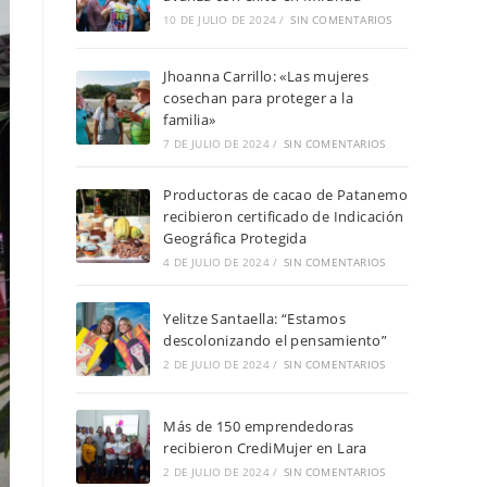
10 DE JULIO DE 2024
/
SIN COMENTARIOS
Jhoanna Carrillo: «Las mujeres
cosechan para proteger a la
familia»
7 DE JULIO DE 2024
/
SIN COMENTARIOS
Productoras de cacao de Patanemo
recibieron certificado de Indicación
Geográfica Protegida
4 DE JULIO DE 2024
/
SIN COMENTARIOS
Yelitze Santaella: “Estamos
descolonizando el pensamiento”
2 DE JULIO DE 2024
/
SIN COMENTARIOS
Más de 150 emprendedoras
recibieron CrediMujer en Lara
2 DE JULIO DE 2024
/
SIN COMENTARIOS