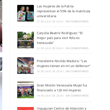
Las mujeres de la Patria
representan el 55% de la matrícula
universitaria
27 DE JULIO DE 2024
/
SIN COMENTARIOS
Caryslia Beatriz Rodríguez: “El
mejor país para vivir feliz es
Venezuela”
22 DE JULIO DE 2024
/
SIN COMENTARIOS
Presidente Nicolás Maduro: “Las
mujeres tienen en mí un defensor”
20 DE JULIO DE 2024
/
SIN COMENTARIOS
Gran Misión Venezuela Mujer ha
financiado a 120 mil mujeres
18 DE JULIO DE 2024
/
SIN COMENTARIOS
Inauguran Centro de Atención y