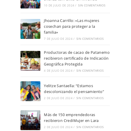
10 DE JULIO DE 2024
/
SIN COMENTARIOS
Jhoanna Carrillo: «Las mujeres
cosechan para proteger a la
familia»
7 DE JULIO DE 2024
/
SIN COMENTARIOS
Productoras de cacao de Patanemo
recibieron certificado de Indicación
Geográfica Protegida
4 DE JULIO DE 2024
/
SIN COMENTARIOS
Yelitze Santaella: “Estamos
descolonizando el pensamiento”
2 DE JULIO DE 2024
/
SIN COMENTARIOS
Más de 150 emprendedoras
recibieron CrediMujer en Lara
2 DE JULIO DE 2024
/
SIN COMENTARIOS