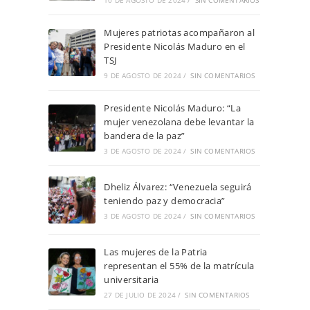
10 DE AGOSTO DE 2024
/
SIN COMENTARIOS
Mujeres patriotas acompañaron al
Presidente Nicolás Maduro en el
TSJ
9 DE AGOSTO DE 2024
/
SIN COMENTARIOS
Presidente Nicolás Maduro: “La
mujer venezolana debe levantar la
bandera de la paz”
3 DE AGOSTO DE 2024
/
SIN COMENTARIOS
Dheliz Álvarez: “Venezuela seguirá
teniendo paz y democracia”
3 DE AGOSTO DE 2024
/
SIN COMENTARIOS
Las mujeres de la Patria
representan el 55% de la matrícula
universitaria
27 DE JULIO DE 2024
/
SIN COMENTARIOS