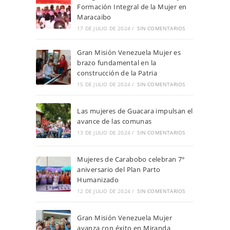
Formación Integral de la Mujer en
Maracaibo
17 DE JULIO DE 2024
/
SIN COMENTARIOS
Gran Misión Venezuela Mujer es
brazo fundamental en la
construcción de la Patria
15 DE JULIO DE 2024
/
SIN COMENTARIOS
Las mujeres de Guacara impulsan el
avance de las comunas
13 DE JULIO DE 2024
/
SIN COMENTARIOS
Mujeres de Carabobo celebran 7°
aniversario del Plan Parto
Humanizado
12 DE JULIO DE 2024
/
SIN COMENTARIOS
Gran Misión Venezuela Mujer
avanza con éxito en Miranda