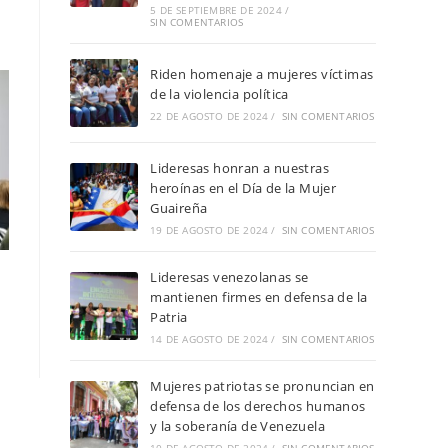
5 DE SEPTIEMBRE DE 2024
/
SIN COMENTARIOS
Riden homenaje a mujeres víctimas
de la violencia política
22 DE AGOSTO DE 2024
/
SIN COMENTARIOS
Lideresas honran a nuestras
heroínas en el Día de la Mujer
Guaireña
19 DE AGOSTO DE 2024
/
SIN COMENTARIOS
Lideresas venezolanas se
mantienen firmes en defensa de la
Patria
14 DE AGOSTO DE 2024
/
SIN COMENTARIOS
Mujeres patriotas se pronuncian en
defensa de los derechos humanos
y la soberanía de Venezuela