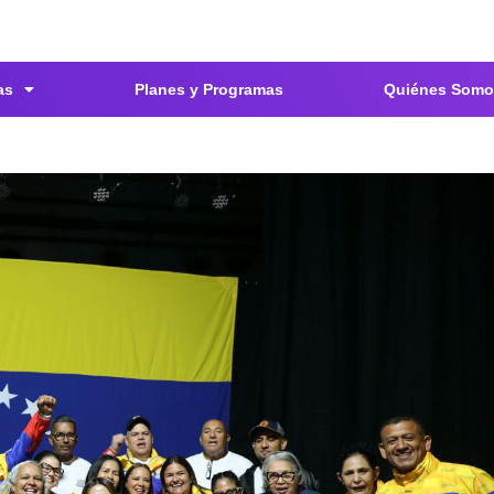
as
Planes y Programas
Quiénes Somo