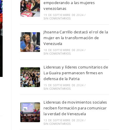
empoderando a las mujeres
venezolanas
19 DE SEPTIEMBRE DE 2024
/
SIN COMENTARIOS
Jhoanna Carrillo destacó el rol de la
mujer en la transformación de
Venezuela
18 DE SEPTIEMBRE DE 2024
/
SIN COMENTARIOS
Lideresas y líderes comunitarios de
La Guaira permanecen firmes en
defensa de la Patria
15 DE SEPTIEMBRE DE 2024
/
SIN COMENTARIOS
Lideresas de movimientos sociales
reciben formación para comunicar
la verdad de Venezuela
13 DE SEPTIEMBRE DE 2024
/
SIN COMENTARIOS