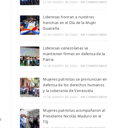
22 DE AGOSTO DE 2024
/
SIN COMENTARIOS
Lideresas honran a nuestras
heroínas en el Día de la Mujer
Guaireña
19 DE AGOSTO DE 2024
/
SIN COMENTARIOS
Lideresas venezolanas se
mantienen firmes en defensa de la
Patria
14 DE AGOSTO DE 2024
/
SIN COMENTARIOS
Mujeres patriotas se pronuncian en
defensa de los derechos humanos
y la soberanía de Venezuela
10 DE AGOSTO DE 2024
/
SIN COMENTARIOS
Mujeres patriotas acompañaron al
Presidente Nicolás Maduro en el
r
TSJ