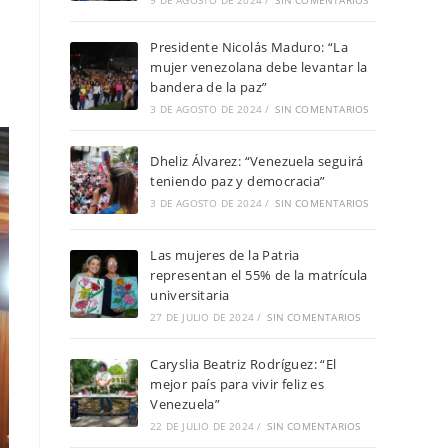
9 DE AGOSTO DE 2024
/
SIN COMENTARIOS
Presidente Nicolás Maduro: “La
mujer venezolana debe levantar la
bandera de la paz”
3 DE AGOSTO DE 2024
/
SIN COMENTARIOS
Dheliz Álvarez: “Venezuela seguirá
teniendo paz y democracia”
3 DE AGOSTO DE 2024
/
SIN COMENTARIOS
Las mujeres de la Patria
representan el 55% de la matrícula
universitaria
27 DE JULIO DE 2024
/
SIN COMENTARIOS
Caryslia Beatriz Rodríguez: “El
mejor país para vivir feliz es
Venezuela”
22 DE JULIO DE 2024
/
SIN COMENTARIOS