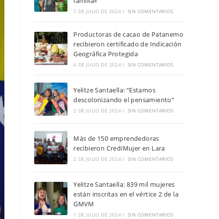
familia»
7 DE JULIO DE 2024
/
SIN COMENTARIOS
Productoras de cacao de Patanemo
recibieron certificado de Indicación
Geográfica Protegida
4 DE JULIO DE 2024
/
SIN COMENTARIOS
Yelitze Santaella: “Estamos
descolonizando el pensamiento”
2 DE JULIO DE 2024
/
SIN COMENTARIOS
Más de 150 emprendedoras
recibieron CrediMujer en Lara
2 DE JULIO DE 2024
/
SIN COMENTARIOS
Yelitze Santaella: 839 mil mujeres
están inscritas en el vértice 2 de la
GMVM
1 DE JULIO DE 2024
/
SIN COMENTARIOS