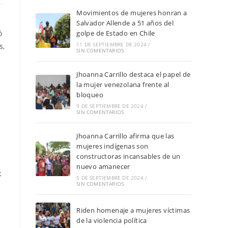
Movimientos de mujeres honran a
Salvador Allende a 51 años del
ó
golpe de Estado en Chile
11 DE SEPTIEMBRE DE 2024
/
s,
SIN COMENTARIOS
Jhoanna Carrillo destaca el papel de
la mujer venezolana frente al
bloqueo
9 DE SEPTIEMBRE DE 2024
/
SIN COMENTARIOS
Jhoanna Carrillo afirma que las
mujeres indígenas son
constructoras incansables de un
nuevo amanecer
;
5 DE SEPTIEMBRE DE 2024
/
SIN COMENTARIOS
Riden homenaje a mujeres víctimas
de la violencia política