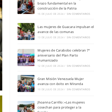
brazo fundamental en la
construcción de la Patria
15 DE JULIO DE 2024
/
SIN COMENTARIOS
Las mujeres de Guacara impulsan el
avance de las comunas
13 DE JULIO DE 2024
/
SIN COMENTARIOS
Mujeres de Carabobo celebran 7°
aniversario del Plan Parto
Humanizado
12 DE JULIO DE 2024
/
SIN COMENTARIOS
Gran Misión Venezuela Mujer
avanza con éxito en Miranda
10 DE JULIO DE 2024
/
SIN COMENTARIOS
Jhoanna Carrillo: «Las mujeres
cosechan para proteger a la