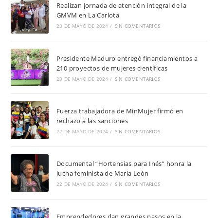
Realizan jornada de atención integral de la
GMVM en La Carlota
23 DE MAYO DE 2024
/
SIN COMENTARIOS
Presidente Maduro entregó financiamientos a
210 proyectos de mujeres científicas
23 DE MAYO DE 2024
/
SIN COMENTARIOS
Fuerza trabajadora de MinMujer firmó en
rechazo a las sanciones
22 DE MAYO DE 2024
/
SIN COMENTARIOS
Documental “Hortensias para Inés” honra la
lucha feminista de María León
22 DE MAYO DE 2024
/
SIN COMENTARIOS
Emprendedores dan grandes pasos en la