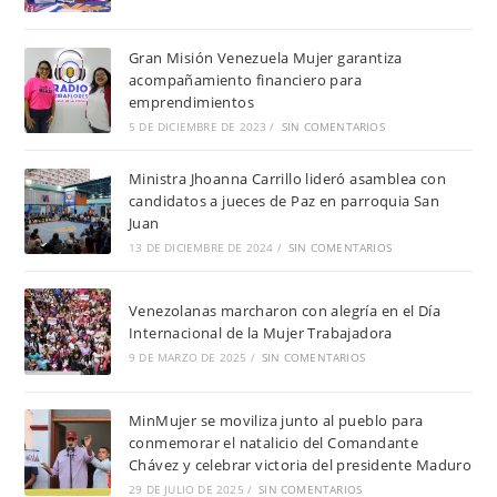
Gran Misión Venezuela Mujer garantiza
acompañamiento financiero para
emprendimientos
5 DE DICIEMBRE DE 2023
/
SIN COMENTARIOS
Ministra Jhoanna Carrillo lideró asamblea con
candidatos a jueces de Paz en parroquia San
Juan
13 DE DICIEMBRE DE 2024
/
SIN COMENTARIOS
Venezolanas marcharon con alegría en el Día
Internacional de la Mujer Trabajadora
9 DE MARZO DE 2025
/
SIN COMENTARIOS
MinMujer se moviliza junto al pueblo para
conmemorar el natalicio del Comandante
Chávez y celebrar victoria del presidente Maduro
29 DE JULIO DE 2025
/
SIN COMENTARIOS