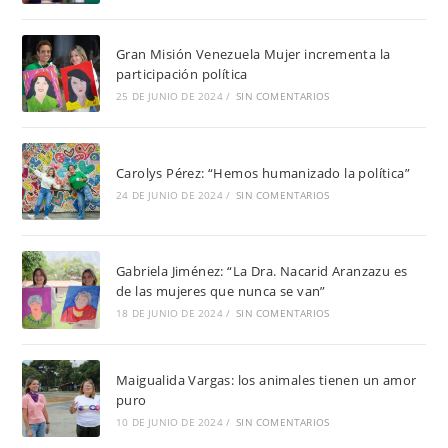
Gran Misión Venezuela Mujer incrementa la
participación política
25 DE JUNIO DE 2024
/
SIN COMENTARIOS
Carolys Pérez: “Hemos humanizado la política”
24 DE JUNIO DE 2024
/
SIN COMENTARIOS
Gabriela Jiménez: “La Dra. Nacarid Aranzazu es
de las mujeres que nunca se van”
18 DE JUNIO DE 2024
/
SIN COMENTARIOS
Maigualida Vargas: los animales tienen un amor
puro
10 DE JUNIO DE 2024
/
SIN COMENTARIOS