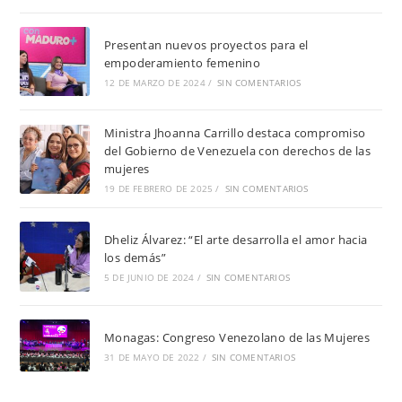
Presentan nuevos proyectos para el
empoderamiento femenino
12 DE MARZO DE 2024
/
SIN COMENTARIOS
Ministra Jhoanna Carrillo destaca compromiso
del Gobierno de Venezuela con derechos de las
mujeres
19 DE FEBRERO DE 2025
/
SIN COMENTARIOS
Dheliz Álvarez: “El arte desarrolla el amor hacia
los demás”
5 DE JUNIO DE 2024
/
SIN COMENTARIOS
Monagas: Congreso Venezolano de las Mujeres
31 DE MAYO DE 2022
/
SIN COMENTARIOS