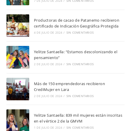
7 DE JULIO DE 2024
/
SIN COMENTARIOS
Productoras de cacao de Patanemo recibieron
certificado de Indicación Geográfica Protegida
4 DE JULIO DE 2024
/
SIN COMENTARIOS
Yelitze Santaella: “Estamos descolonizando el
pensamiento”
2 DE JULIO DE 2024
/
SIN COMENTARIOS
Más de 150 emprendedoras recibieron
CrediMujer en Lara
2 DE JULIO DE 2024
/
SIN COMENTARIOS
Yelitze Santaella: 839 mil mujeres están inscritas
en el vértice 2 de la GMVM
1 DE JULIO DE 2024
/
SIN COMENTARIOS