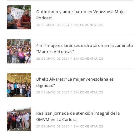
Optimismo y amor patrio en Venezuela Mujer
Podcast
26 DE MAYO DE 2024
/
SIN COMENTARIOS
4 mil mujeres larenses disfrutaron en la caminata
“Madres Virtuosas”
25 DE MAYO DE 2024
/
SIN COMENTARIOS
Dheliz Álvarez: “La mujer venezolana es
dignidad”
25 DE MAYO DE 2024
/
SIN COMENTARIOS
Realizan jornada de atención integral de la
GMVM en La Carlota
23 DE MAYO DE 2024
/
SIN COMENTARIOS