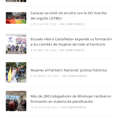
Caracas se vistió de arcoíris con la XXI marcha
del orgullo LGTBQ+
3 DE JULIO DE 2022
/
SIN COMENTARIOS
Escuela «Nora Castañeda» expande su formación
a los comités de mujeres de todo el territorio
8 DE ABRIL DE 2026
/
SIN COMENTARIOS
Mujeres al Panteón Nacional: justicia histórica
8 DE MARZO DE 2024
/
SIN COMENTARIOS
Más de 280 trabajadores de Minmujer recibieron
formación en materia de planificación
15 DE JULIO DE 2022
/
SIN COMENTARIOS