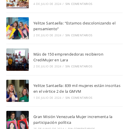
4 DE JULIO DE 2024
/
SIN COMENTARIOS
Yelitze Santaella: “Estamos descolonizando el
pensamiento”
2 DE JULIO DE 2024
/
SIN COMENTARIOS
Más de 150 emprendedoras recibieron
CrediMujer en Lara
2 DE JULIO DE 2024
/
SIN COMENTARIOS
Yelitze Santaella: 839 mil mujeres están inscritas
en el vértice 2 de la GMVM
1 DE JULIO DE 2024
/
SIN COMENTARIOS
Gran Misión Venezuela Mujer incrementa la
participación política
25 DE JUNIO DE 2024
/
SIN COMENTARIOS