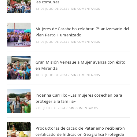
las comunas
13 DE JULIO DE 2024
/
SIN COMENTARIOS
Mujeres de Carabobo celebran 7° aniversario del
Plan Parto Humanizado
12 DE JULIO DE 2024
/
SIN COMENTARIOS
Gran Misión Venezuela Mujer avanza con éxito
en Miranda
10 DE JULIO DE 2024
/
SIN COMENTARIOS
Jhoanna Carrillo: «Las mujeres cosechan para
proteger a la familia»
7 DE JULIO DE 2024
/
SIN COMENTARIOS
Productoras de cacao de Patanemo recibieron
certificado de Indicación Geográfica Protegida