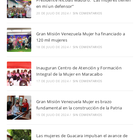
Presidente Nicolás Maduro: “Las mujeres tienen
en mí un defensor”
20 DE JULIO DE 2024
/
SIN COMENTARIOS
Gran Misión Venezuela Mujer ha financiado a
120 mil mujeres
18 DE JULIO DE 2024
/
SIN COMENTARIOS
Inauguran Centro de Atención y Formación
Integral de la Mujer en Maracaibo
17 DE JULIO DE 2024
/
SIN COMENTARIOS
Gran Misión Venezuela Mujer es brazo
fundamental en la construcción de la Patria
15 DE JULIO DE 2024
/
SIN COMENTARIOS
Las mujeres de Guacara impulsan el avance de