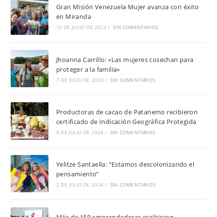
Gran Misión Venezuela Mujer avanza con éxito
en Miranda
10 DE JULIO DE 2024
/
SIN COMENTARIOS
Jhoanna Carrillo: «Las mujeres cosechan para
proteger a la familia»
7 DE JULIO DE 2024
/
SIN COMENTARIOS
Productoras de cacao de Patanemo recibieron
certificado de Indicación Geográfica Protegida
4 DE JULIO DE 2024
/
SIN COMENTARIOS
Yelitze Santaella: “Estamos descolonizando el
pensamiento”
2 DE JULIO DE 2024
/
SIN COMENTARIOS
Más de 150 emprendedoras recibieron