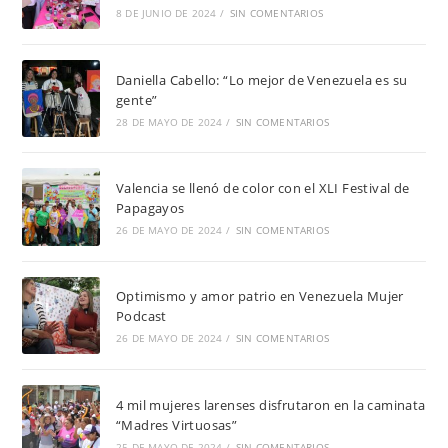
8 DE JUNIO DE 2024
/
SIN COMENTARIOS
Daniella Cabello: “Lo mejor de Venezuela es su
gente”
28 DE MAYO DE 2024
/
SIN COMENTARIOS
Valencia se llenó de color con el XLI Festival de
Papagayos
26 DE MAYO DE 2024
/
SIN COMENTARIOS
Optimismo y amor patrio en Venezuela Mujer
Podcast
26 DE MAYO DE 2024
/
SIN COMENTARIOS
4 mil mujeres larenses disfrutaron en la caminata
“Madres Virtuosas”
25 DE MAYO DE 2024
/
SIN COMENTARIOS