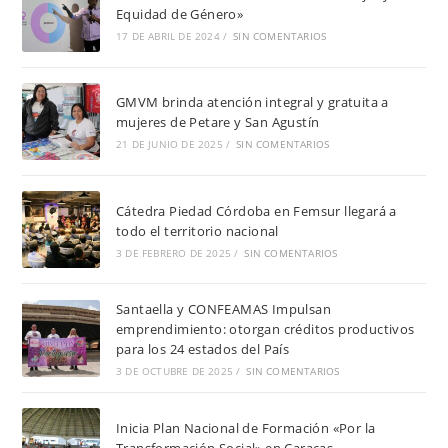
Equidad de Género»
17 DE ABRIL DE 2024
/
SIN COMENTARIOS
GMVM brinda atención integral y gratuita a
mujeres de Petare y San Agustín
21 DE JUNIO DE 2025
/
SIN COMENTARIOS
Cátedra Piedad Córdoba en Femsur llegará a
todo el territorio nacional
3 DE FEBRERO DE 2025
/
SIN COMENTARIOS
Santaella y CONFEAMAS Impulsan
emprendimiento: otorgan créditos productivos
para los 24 estados del País
3 DE OCTUBRE DE 2025
/
SIN COMENTARIOS
Inicia Plan Nacional de Formación «Por la