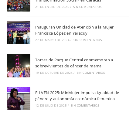
Transformación Social» en Caracas
21 DE ENERO DE 2025
/
SIN COMENTARIOS
Inauguran Unidad de Atención a la Mujer
Francisca López en Yaracuy
27 DE MARZO DE 2024
/
SIN COMENTARIOS
Torres de Parque Central conmemoran a
sobrevivientes de cáncer de mama
19 DE OCTUBRE DE 2024
/
SIN COMENTARIOS
FILVEN 2025: MinMujer impulsa igualdad de
género y autonomía económica femenina
12 DE JULIO DE 2025
/
SIN COMENTARIOS