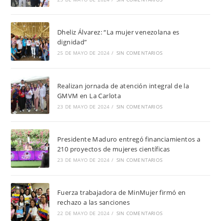
Dheliz Álvarez: “La mujer venezolana es
dignidad”
25 DE MAYO DE 2024
/
SIN COMENTARIOS
Realizan jornada de atención integral de la
GMVM en La Carlota
23 DE MAYO DE 2024
/
SIN COMENTARIOS
Presidente Maduro entregó financiamientos a
210 proyectos de mujeres científicas
23 DE MAYO DE 2024
/
SIN COMENTARIOS
Fuerza trabajadora de MinMujer firmó en
rechazo a las sanciones
22 DE MAYO DE 2024
/
SIN COMENTARIOS