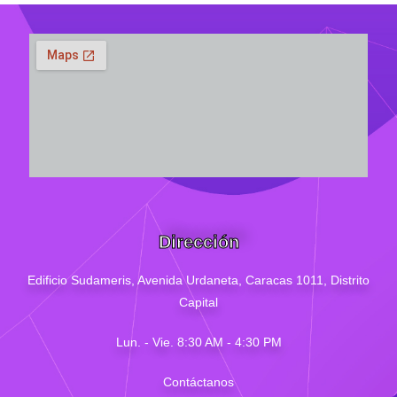
Dirección
Edificio Sudameris,
Avenida Urdaneta, Caracas 1011, Distrito
Capital
Lun. - Vie. 8:30 AM - 4
:30
PM
Contáctanos