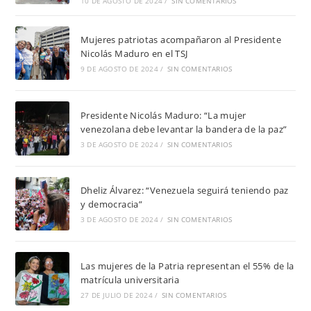
10 DE AGOSTO DE 2024
/
SIN COMENTARIOS
Mujeres patriotas acompañaron al Presidente
Nicolás Maduro en el TSJ
9 DE AGOSTO DE 2024
/
SIN COMENTARIOS
Presidente Nicolás Maduro: “La mujer
venezolana debe levantar la bandera de la paz”
3 DE AGOSTO DE 2024
/
SIN COMENTARIOS
Dheliz Álvarez: “Venezuela seguirá teniendo paz
y democracia”
3 DE AGOSTO DE 2024
/
SIN COMENTARIOS
Las mujeres de la Patria representan el 55% de la
matrícula universitaria
27 DE JULIO DE 2024
/
SIN COMENTARIOS