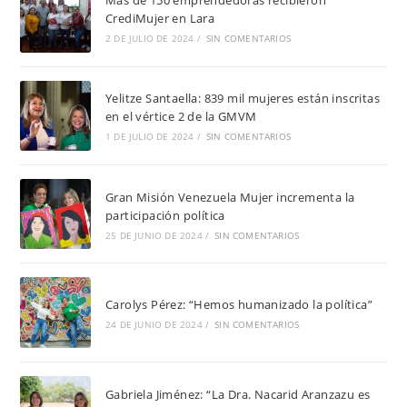
CrediMujer en Lara
2 DE JULIO DE 2024
/
SIN COMENTARIOS
Yelitze Santaella: 839 mil mujeres están inscritas
en el vértice 2 de la GMVM
1 DE JULIO DE 2024
/
SIN COMENTARIOS
Gran Misión Venezuela Mujer incrementa la
participación política
25 DE JUNIO DE 2024
/
SIN COMENTARIOS
Carolys Pérez: “Hemos humanizado la política”
24 DE JUNIO DE 2024
/
SIN COMENTARIOS
Gabriela Jiménez: “La Dra. Nacarid Aranzazu es