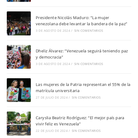
Presidente Nicolás Maduro: “La mujer
venezolana debe levantar la bandera de la paz”
3 DE AGOSTO DE 2024
/
SIN COMENTARIOS
Dheliz Álvarez: “Venezuela seguirá teniendo paz
y democracia”
3 DE AGOSTO DE 2024
/
SIN COMENTARIOS
Las mujeres de la Patria representan el 55% de la
matrícula universitaria
27 DE JULIO DE 2024
/
SIN COMENTARIOS
Caryslia Beatriz Rodríguez: “El mejor país para
vivir feliz es Venezuela”
22 DE JULIO DE 2024
/
SIN COMENTARIOS