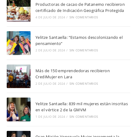
Productoras de cacao de Patanemo recibieron
certificado de Indicación Geográfica Protegida
4 DE JULIO DE 2024
/
SIN COMENTARIOS
Yelitze Santaella: “Estamos descolonizando el
pensamiento”
2 DE JULIO DE 2024
/
SIN COMENTARIOS
Más de 150 emprendedoras recibieron
CrediMujer en Lara
2 DE JULIO DE 2024
/
SIN COMENTARIOS
Yelitze Santaella: 839 mil mujeres están inscritas
en el vértice 2 de la GMVM
1 DE JULIO DE 2024
/
SIN COMENTARIOS
Gran Misión Venezuela Mujer incrementa la