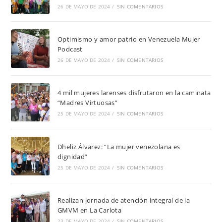
26 DE MAYO DE 2024
/
SIN COMENTARIOS
Optimismo y amor patrio en Venezuela Mujer
Podcast
26 DE MAYO DE 2024
/
SIN COMENTARIOS
4 mil mujeres larenses disfrutaron en la caminata
“Madres Virtuosas”
25 DE MAYO DE 2024
/
SIN COMENTARIOS
Dheliz Álvarez: “La mujer venezolana es
dignidad”
25 DE MAYO DE 2024
/
SIN COMENTARIOS
Realizan jornada de atención integral de la
GMVM en La Carlota
23 DE MAYO DE 2024
/
SIN COMENTARIOS