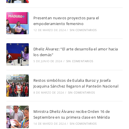
Presentan nuevos proyectos para el
empoderamiento femenino
12 DE MARZO DE 2024
/
SIN COMENTARIOS
Dheliz Álvarez: “El arte desarrolla el amor hacia
los demás”
5 DE JUNIO DE 2024
/
SIN COMENTARIOS
Restos simbólicos de Eulalia Buroz y Josefa
Joaquina Sánchez llegaron al Panteón Nacional
8 DE MARZO DE 2024
/
SIN COMENTARIOS
Ministra Dheliz Álvarez recibe Orden 16 de
Septiembre en su primera clase en Mérida
14 DE MARZO DE 2024
/
SIN COMENTARIOS