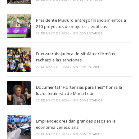
Presidente Maduro entregó financiamientos a
210 proyectos de mujeres científicas
23 DE MAYO DE 2024
/
SIN COMENTARIOS
Fuerza trabajadora de MinMujer firmó en
rechazo a las sanciones
22 DE MAYO DE 2024
/
SIN COMENTARIOS
Documental “Hortensias para Inés” honra la
lucha feminista de María León
22 DE MAYO DE 2024
/
SIN COMENTARIOS
Emprendedores dan grandes pasos en la
economía venezolana
22 DE MAYO DE 2024
/
SIN COMENTARIOS