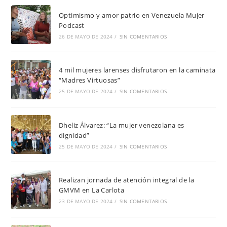
Optimismo y amor patrio en Venezuela Mujer
Podcast
26 DE MAYO DE 2024
/
SIN COMENTARIOS
4 mil mujeres larenses disfrutaron en la caminata
“Madres Virtuosas”
25 DE MAYO DE 2024
/
SIN COMENTARIOS
Dheliz Álvarez: “La mujer venezolana es
dignidad”
25 DE MAYO DE 2024
/
SIN COMENTARIOS
Realizan jornada de atención integral de la
GMVM en La Carlota
23 DE MAYO DE 2024
/
SIN COMENTARIOS