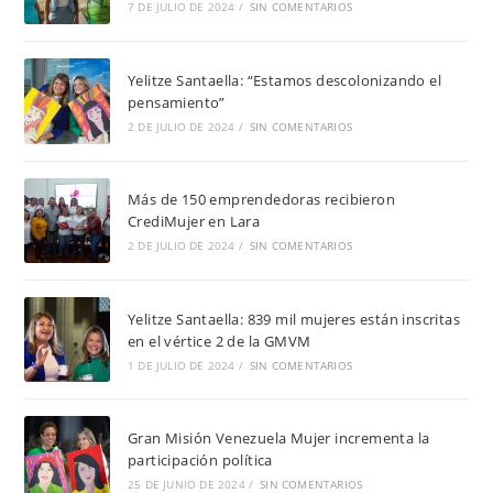
7 DE JULIO DE 2024
/
SIN COMENTARIOS
Yelitze Santaella: “Estamos descolonizando el
pensamiento”
2 DE JULIO DE 2024
/
SIN COMENTARIOS
Más de 150 emprendedoras recibieron
CrediMujer en Lara
2 DE JULIO DE 2024
/
SIN COMENTARIOS
Yelitze Santaella: 839 mil mujeres están inscritas
en el vértice 2 de la GMVM
1 DE JULIO DE 2024
/
SIN COMENTARIOS
Gran Misión Venezuela Mujer incrementa la
participación política
25 DE JUNIO DE 2024
/
SIN COMENTARIOS