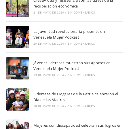
Creatividad y resistencia son las claves de la
recuperación económica
21 DE MAYO DE 2024
/
SIN COMENTARIOS
La juventud revolucionaria presente en
Venezuela Mujer Podcast
20 DE MAYO DE 2024
/
SIN COMENTARIOS
Jóvenes lideresas muestran sus aportes en
Venezuela Mujer Podcast
19 DE MAYO DE 2024
/
SIN COMENTARIOS
Lideresas de Hogares de la Patria celebraron el
Día de las Madres
18 DE MAYO DE 2024
/
SIN COMENTARIOS
Mujeres con discapacidad celebran sus logros en