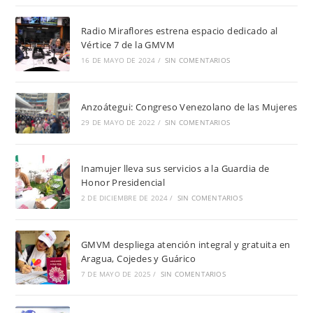
Radio Miraflores estrena espacio dedicado al
Vértice 7 de la GMVM
16 DE MAYO DE 2024
/
SIN COMENTARIOS
Anzoátegui: Congreso Venezolano de las Mujeres
29 DE MAYO DE 2022
/
SIN COMENTARIOS
Inamujer lleva sus servicios a la Guardia de
Honor Presidencial
2 DE DICIEMBRE DE 2024
/
SIN COMENTARIOS
GMVM despliega atención integral y gratuita en
Aragua, Cojedes y Guárico
7 DE MAYO DE 2025
/
SIN COMENTARIOS