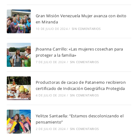
Gran Misión Venezuela Mujer avanza con éxito
en Miranda
10 DE JULIO DE 2024
/
SIN COMENTARIOS
Jhoanna Carrillo: «Las mujeres cosechan para
proteger a la familia»
7 DE JULIO DE 2024
/
SIN COMENTARIOS
Productoras de cacao de Patanemo recibieron
certificado de Indicación Geográfica Protegida
4 DE JULIO DE 2024
/
SIN COMENTARIOS
Yelitze Santaella: “Estamos descolonizando el
pensamiento”
2 DE JULIO DE 2024
/
SIN COMENTARIOS