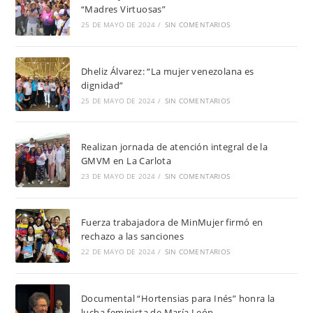
“Madres Virtuosas”
25 DE MAYO DE 2024
/
SIN COMENTARIOS
Dheliz Álvarez: “La mujer venezolana es
dignidad”
25 DE MAYO DE 2024
/
SIN COMENTARIOS
Realizan jornada de atención integral de la
GMVM en La Carlota
23 DE MAYO DE 2024
/
SIN COMENTARIOS
Fuerza trabajadora de MinMujer firmó en
rechazo a las sanciones
22 DE MAYO DE 2024
/
SIN COMENTARIOS
Documental “Hortensias para Inés” honra la
lucha feminista de María León