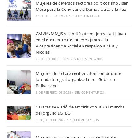
Mujeres de diversos sectores políticos impulsan
Mesa para la Convivencia Democrática y la Paz
14 DE ABRIL DE 2026
/
SIN COMENTARIOS
GMVM, MMJJS y comités de mujeres participan
en el encuentro de mujeres junto a la
Vicepresidencia Social en respaldo a Cilia y
Nicolás
23 DE ENERO DE 2026
/
SIN COMENTARIOS
Mujeres de Petare reciben atención durante
jornada integral organizada por Gobierno
Bolivariano
3 DE FEBRERO DE 2025
/
SIN COMENTARIOS
Caracas se vistió de arcoíris con la XXI marcha
del orgullo LGTBQ+
3 DE JULIO DE 2022
/
SIN COMENTARIOS
Mujeres en acción con atención integral y