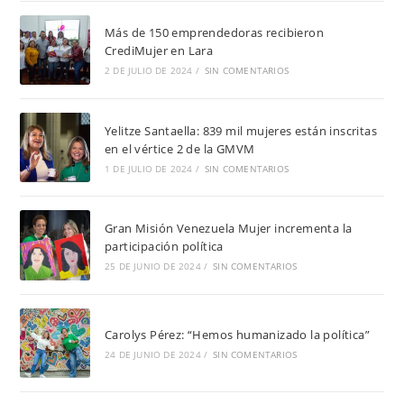
Más de 150 emprendedoras recibieron
CrediMujer en Lara
2 DE JULIO DE 2024
/
SIN COMENTARIOS
Yelitze Santaella: 839 mil mujeres están inscritas
en el vértice 2 de la GMVM
1 DE JULIO DE 2024
/
SIN COMENTARIOS
Gran Misión Venezuela Mujer incrementa la
participación política
25 DE JUNIO DE 2024
/
SIN COMENTARIOS
Carolys Pérez: “Hemos humanizado la política”
24 DE JUNIO DE 2024
/
SIN COMENTARIOS