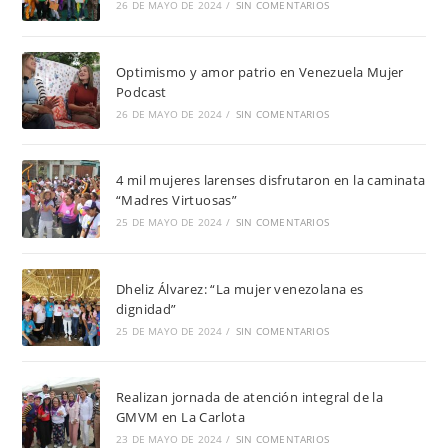
26 DE MAYO DE 2024
/
SIN COMENTARIOS
Optimismo y amor patrio en Venezuela Mujer
Podcast
26 DE MAYO DE 2024
/
SIN COMENTARIOS
4 mil mujeres larenses disfrutaron en la caminata
“Madres Virtuosas”
25 DE MAYO DE 2024
/
SIN COMENTARIOS
Dheliz Álvarez: “La mujer venezolana es
dignidad”
25 DE MAYO DE 2024
/
SIN COMENTARIOS
Realizan jornada de atención integral de la
GMVM en La Carlota
23 DE MAYO DE 2024
/
SIN COMENTARIOS