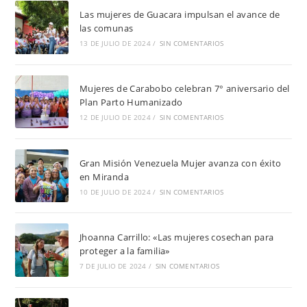
Las mujeres de Guacara impulsan el avance de
las comunas
13 DE JULIO DE 2024
/
SIN COMENTARIOS
Mujeres de Carabobo celebran 7° aniversario del
Plan Parto Humanizado
12 DE JULIO DE 2024
/
SIN COMENTARIOS
Gran Misión Venezuela Mujer avanza con éxito
en Miranda
10 DE JULIO DE 2024
/
SIN COMENTARIOS
Jhoanna Carrillo: «Las mujeres cosechan para
proteger a la familia»
7 DE JULIO DE 2024
/
SIN COMENTARIOS