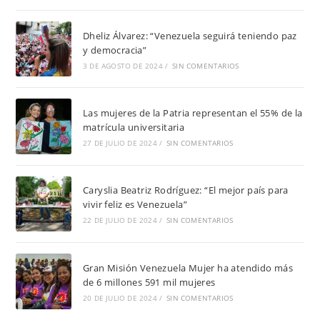
Dheliz Álvarez: “Venezuela seguirá teniendo paz
y democracia”
3 DE AGOSTO DE 2024
/
SIN COMENTARIOS
Las mujeres de la Patria representan el 55% de la
matrícula universitaria
27 DE JULIO DE 2024
/
SIN COMENTARIOS
Caryslia Beatriz Rodríguez: “El mejor país para
vivir feliz es Venezuela”
22 DE JULIO DE 2024
/
SIN COMENTARIOS
Gran Misión Venezuela Mujer ha atendido más
de 6 millones 591 mil mujeres
20 DE JULIO DE 2024
/
SIN COMENTARIOS