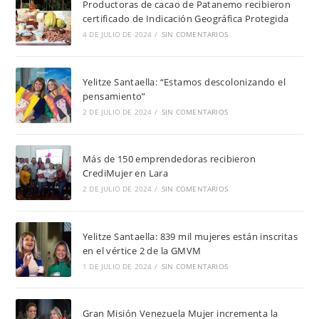
Productoras de cacao de Patanemo recibieron
certificado de Indicación Geográfica Protegida
4 DE JULIO DE 2024
/
SIN COMENTARIOS
Yelitze Santaella: “Estamos descolonizando el
pensamiento”
2 DE JULIO DE 2024
/
SIN COMENTARIOS
Más de 150 emprendedoras recibieron
CrediMujer en Lara
2 DE JULIO DE 2024
/
SIN COMENTARIOS
Yelitze Santaella: 839 mil mujeres están inscritas
en el vértice 2 de la GMVM
1 DE JULIO DE 2024
/
SIN COMENTARIOS
Gran Misión Venezuela Mujer incrementa la