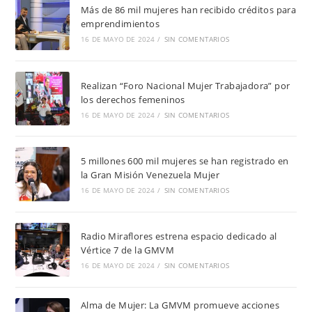
Más de 86 mil mujeres han recibido créditos para
emprendimientos
16 DE MAYO DE 2024
/
SIN COMENTARIOS
Realizan “Foro Nacional Mujer Trabajadora” por
los derechos femeninos
16 DE MAYO DE 2024
/
SIN COMENTARIOS
5 millones 600 mil mujeres se han registrado en
la Gran Misión Venezuela Mujer
16 DE MAYO DE 2024
/
SIN COMENTARIOS
Radio Miraflores estrena espacio dedicado al
Vértice 7 de la GMVM
16 DE MAYO DE 2024
/
SIN COMENTARIOS
Alma de Mujer: La GMVM promueve acciones