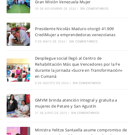
Gran Misión Venezuela Mujer
30 DE NOVIEMBRE DE 2024
/
SIN COMENTARIOS
Presidente Nicolás Maduro otorgó 41.909
CrediMujer a emprendedoras venezolanas
9 DE MAYO DE 2024
/
SIN COMENTARIOS
Despliegue social llegó al Centro de
Rehabilitación Más que Vencedores por la Fe
durante la jornada «Sucre en Transformación»
en Cumaná
6 DE AGOSTO DE 2026
/
SIN COMENTARIOS
GMVM brinda atención integral y gratuita a
mujeres de Petare y San Agustín
21 DE JUNIO DE 2025
/
SIN COMENTARIOS
Ministra Yelitze Santaella asume compromiso de