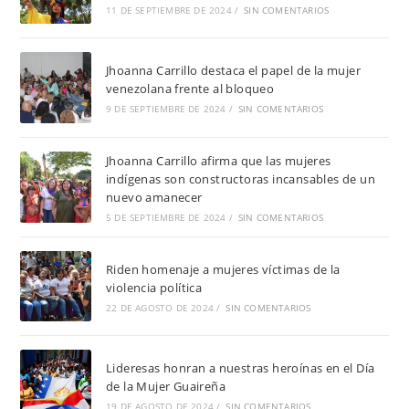
11 DE SEPTIEMBRE DE 2024
/
SIN COMENTARIOS
Jhoanna Carrillo destaca el papel de la mujer
venezolana frente al bloqueo
9 DE SEPTIEMBRE DE 2024
/
SIN COMENTARIOS
Jhoanna Carrillo afirma que las mujeres
indígenas son constructoras incansables de un
nuevo amanecer
5 DE SEPTIEMBRE DE 2024
/
SIN COMENTARIOS
Riden homenaje a mujeres víctimas de la
violencia política
22 DE AGOSTO DE 2024
/
SIN COMENTARIOS
Lideresas honran a nuestras heroínas en el Día
de la Mujer Guaireña
19 DE AGOSTO DE 2024
/
SIN COMENTARIOS