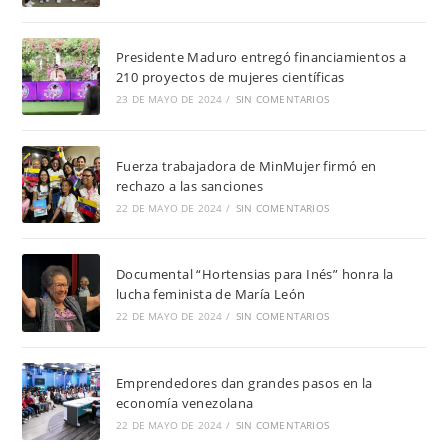
Presidente Maduro entregó financiamientos a
210 proyectos de mujeres científicas
23 DE MAYO DE 2024
/
SIN COMENTARIOS
Fuerza trabajadora de MinMujer firmó en
rechazo a las sanciones
22 DE MAYO DE 2024
/
SIN COMENTARIOS
Documental “Hortensias para Inés” honra la
lucha feminista de María León
22 DE MAYO DE 2024
/
SIN COMENTARIOS
Emprendedores dan grandes pasos en la
economía venezolana
22 DE MAYO DE 2024
/
SIN COMENTARIOS