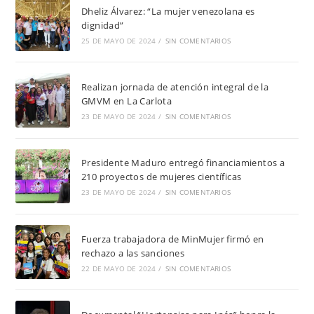
Dheliz Álvarez: “La mujer venezolana es
dignidad”
25 DE MAYO DE 2024
/
SIN COMENTARIOS
Realizan jornada de atención integral de la
GMVM en La Carlota
23 DE MAYO DE 2024
/
SIN COMENTARIOS
Presidente Maduro entregó financiamientos a
210 proyectos de mujeres científicas
23 DE MAYO DE 2024
/
SIN COMENTARIOS
Fuerza trabajadora de MinMujer firmó en
rechazo a las sanciones
22 DE MAYO DE 2024
/
SIN COMENTARIOS