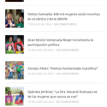
Yelitze Santaella: 839 mil mujeres están inscritas
en el vértice 2 de la GMVM
1 DE JULIO DE 2024
/
SIN COMENTARIOS
Gran Misión Venezuela Mujer incrementa la
participación política
25 DE JUNIO DE 2024
/
SIN COMENTARIOS
Carolys Pérez: “Hemos humanizado la política”
24 DE JUNIO DE 2024
/
SIN COMENTARIOS
Gabriela Jiménez: “La Dra. Nacarid Aranzazu es
de las mujeres que nunca se van”
18 DE JUNIO DE 2024
/
SIN COMENTARIOS