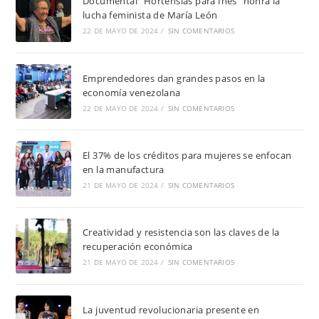
Documental “Hortensias para Inés” honra la
lucha feminista de María León
22 DE MAYO DE 2024
/
SIN COMENTARIOS
Emprendedores dan grandes pasos en la
economía venezolana
22 DE MAYO DE 2024
/
SIN COMENTARIOS
El 37% de los créditos para mujeres se enfocan
en la manufactura
21 DE MAYO DE 2024
/
SIN COMENTARIOS
Creatividad y resistencia son las claves de la
recuperación económica
21 DE MAYO DE 2024
/
SIN COMENTARIOS
La juventud revolucionaria presente en