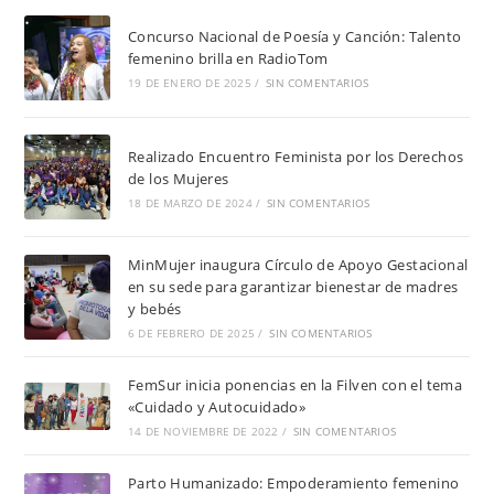
Concurso Nacional de Poesía y Canción: Talento
femenino brilla en RadioTom
19 DE ENERO DE 2025
/
SIN COMENTARIOS
Realizado Encuentro Feminista por los Derechos
de los Mujeres
18 DE MARZO DE 2024
/
SIN COMENTARIOS
MinMujer inaugura Círculo de Apoyo Gestacional
en su sede para garantizar bienestar de madres
y bebés
6 DE FEBRERO DE 2025
/
SIN COMENTARIOS
FemSur inicia ponencias en la Filven con el tema
«Cuidado y Autocuidado»
14 DE NOVIEMBRE DE 2022
/
SIN COMENTARIOS
Parto Humanizado: Empoderamiento femenino