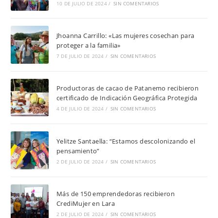
10 DE JULIO DE 2024
/
SIN COMENTARIOS
Jhoanna Carrillo: «Las mujeres cosechan para
proteger a la familia»
7 DE JULIO DE 2024
/
SIN COMENTARIOS
Productoras de cacao de Patanemo recibieron
certificado de Indicación Geográfica Protegida
4 DE JULIO DE 2024
/
SIN COMENTARIOS
Yelitze Santaella: “Estamos descolonizando el
pensamiento”
2 DE JULIO DE 2024
/
SIN COMENTARIOS
Más de 150 emprendedoras recibieron
CrediMujer en Lara
2 DE JULIO DE 2024
/
SIN COMENTARIOS