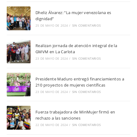
Dheliz Álvarez: “La mujer venezolana es
dignidad”
25 DE MAYO DE 2024
/
SIN COMENTARIOS
Realizan jornada de atención integral de la
GMVM en La Carlota
23 DE MAYO DE 2024
/
SIN COMENTARIOS
Presidente Maduro entregó financiamientos a
210 proyectos de mujeres científicas
23 DE MAYO DE 2024
/
SIN COMENTARIOS
Fuerza trabajadora de MinMujer firmó en
rechazo a las sanciones
22 DE MAYO DE 2024
/
SIN COMENTARIOS