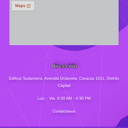
Dirección
Edificio Sudameris,
Avenida Urdaneta, Caracas 1011, Distrito
Capital
Lun. - Vie. 8:30 AM - 4
:30
PM
Contáctanos