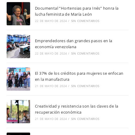
Documental “Hortensias para Inés” honra la
lucha feminista de María León
22 DE MAYO DE 2024
/
SIN COMENTARIOS
Emprendedores dan grandes pasos en la
economía venezolana
22 DE MAYO DE 2024
/
SIN COMENTARIOS
El 37% de los créditos para mujeres se enfocan
en la manufactura
21 DE MAYO DE 2024
/
SIN COMENTARIOS
Creatividad y resistencia son las claves de la
recuperación económica
21 DE MAYO DE 2024
/
SIN COMENTARIOS