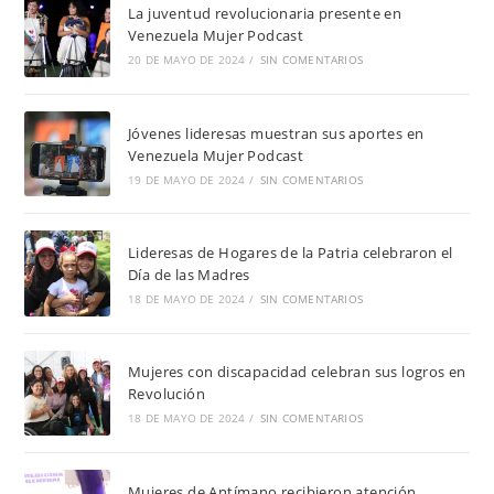
La juventud revolucionaria presente en
Venezuela Mujer Podcast
20 DE MAYO DE 2024
/
SIN COMENTARIOS
Jóvenes lideresas muestran sus aportes en
Venezuela Mujer Podcast
19 DE MAYO DE 2024
/
SIN COMENTARIOS
Lideresas de Hogares de la Patria celebraron el
Día de las Madres
18 DE MAYO DE 2024
/
SIN COMENTARIOS
Mujeres con discapacidad celebran sus logros en
Revolución
18 DE MAYO DE 2024
/
SIN COMENTARIOS
Mujeres de Antímano recibieron atención