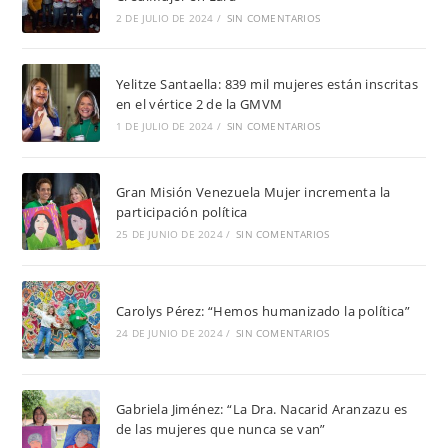
2 DE JULIO DE 2024
/
SIN COMENTARIOS
Yelitze Santaella: 839 mil mujeres están inscritas
en el vértice 2 de la GMVM
1 DE JULIO DE 2024
/
SIN COMENTARIOS
Gran Misión Venezuela Mujer incrementa la
participación política
25 DE JUNIO DE 2024
/
SIN COMENTARIOS
Carolys Pérez: “Hemos humanizado la política”
24 DE JUNIO DE 2024
/
SIN COMENTARIOS
Gabriela Jiménez: “La Dra. Nacarid Aranzazu es
de las mujeres que nunca se van”