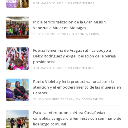
8 DE MARZO DE 2025
/
SIN COMENTARIOS
Inicia territorialización de la Gran Misión
Venezuela Mujer en Monagas
13 DE OCTUBRE DE 2024
/
SIN COMENTARIOS
Fuerza femenina de Aragua ratifica apoyo a
Delcy Rodríguez y exige liberación de la pareja
presidencial
3 DE MARZO DE 2026
/
SIN COMENTARIOS
Punto Violeta y feria productiva fortalecen la
atención y el empoderamiento de las mujeres en
Caracas
22 DE NOVIEMBRE DE 2025
/
SIN COMENTARIOS
Escuela Internacional «Nora Castañeda»
consolida vanguardia feminista con seminario de
liderazgo comunal