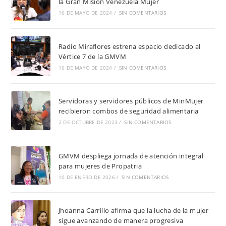
la Gran Misión Venezuela Mujer
16 DE MAYO DE 2024
/
SIN COMENTARIOS
Radio Miraflores estrena espacio dedicado al
Vértice 7 de la GMVM
16 DE MAYO DE 2024
/
SIN COMENTARIOS
Servidoras y servidores públicos de MinMujer
recibieron combos de seguridad alimentaria
2 DE OCTUBRE DE 2023
/
SIN COMENTARIOS
GMVM despliega jornada de atención integral
para mujeres de Propatria
10 DE ENERO DE 2026
/
SIN COMENTARIOS
Jhoanna Carrillo afirma que la lucha de la mujer
sigue avanzando de manera progresiva