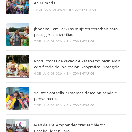
en Miranda
10 DE JULIO DE 2024
/
SIN COMENTARIOS
Jhoanna Carrillo: «Las mujeres cosechan para
proteger a la familia»
7 DE JULIO DE 2024
/
SIN COMENTARIOS
Productoras de cacao de Patanemo recibieron
certificado de Indicación Geográfica Protegida
4 DE JULIO DE 2024
/
SIN COMENTARIOS
Yelitze Santaella: “Estamos descolonizando el
pensamiento”
2 DE JULIO DE 2024
/
SIN COMENTARIOS
Más de 150 emprendedoras recibieron
CrediMujer en Lara