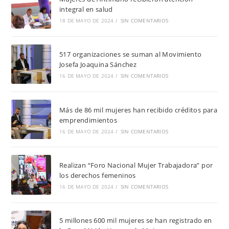
integral en salud
18 DE MAYO DE 2024
/
SIN COMENTARIOS
517 organizaciones se suman al Movimiento
Josefa Joaquina Sánchez
16 DE MAYO DE 2024
/
SIN COMENTARIOS
Más de 86 mil mujeres han recibido créditos para
emprendimientos
16 DE MAYO DE 2024
/
SIN COMENTARIOS
Realizan “Foro Nacional Mujer Trabajadora” por
los derechos femeninos
16 DE MAYO DE 2024
/
SIN COMENTARIOS
5 millones 600 mil mujeres se han registrado en