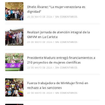
Dheliz Álvarez: “La mujer venezolana es
dignidad”
25 DE MAYO DE 2024
/
SIN COMENTARIOS
Realizan jornada de atención integral de la
GMVM en La Carlota
23 DE MAYO DE 2024
/
SIN COMENTARIOS
Presidente Maduro entregó financiamientos a
210 proyectos de mujeres científicas
23 DE MAYO DE 2024
/
SIN COMENTARIOS
Fuerza trabajadora de MinMujer firmó en
rechazo a las sanciones
22 DE MAYO DE 2024
/
SIN COMENTARIOS