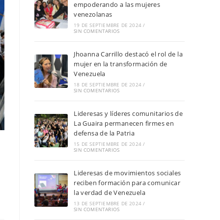
empoderando a las mujeres
venezolanas
19 DE SEPTIEMBRE DE 2024
/
SIN COMENTARIOS
Jhoanna Carrillo destacó el rol de la
mujer en la transformación de
Venezuela
18 DE SEPTIEMBRE DE 2024
/
SIN COMENTARIOS
Lideresas y líderes comunitarios de
La Guaira permanecen firmes en
defensa de la Patria
15 DE SEPTIEMBRE DE 2024
/
SIN COMENTARIOS
Lideresas de movimientos sociales
reciben formación para comunicar
la verdad de Venezuela
13 DE SEPTIEMBRE DE 2024
/
SIN COMENTARIOS