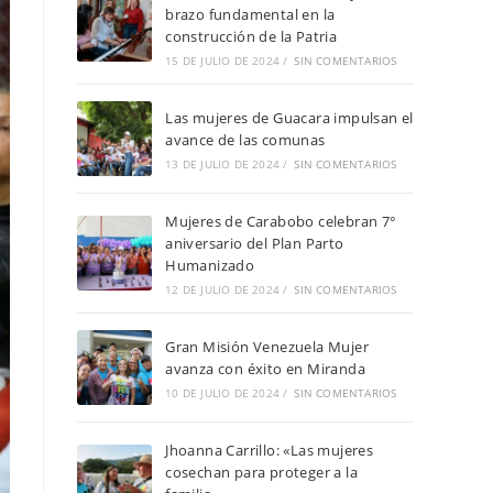
brazo fundamental en la
construcción de la Patria
15 DE JULIO DE 2024
/
SIN COMENTARIOS
Las mujeres de Guacara impulsan el
avance de las comunas
13 DE JULIO DE 2024
/
SIN COMENTARIOS
Mujeres de Carabobo celebran 7°
aniversario del Plan Parto
Humanizado
12 DE JULIO DE 2024
/
SIN COMENTARIOS
Gran Misión Venezuela Mujer
avanza con éxito en Miranda
10 DE JULIO DE 2024
/
SIN COMENTARIOS
Jhoanna Carrillo: «Las mujeres
cosechan para proteger a la