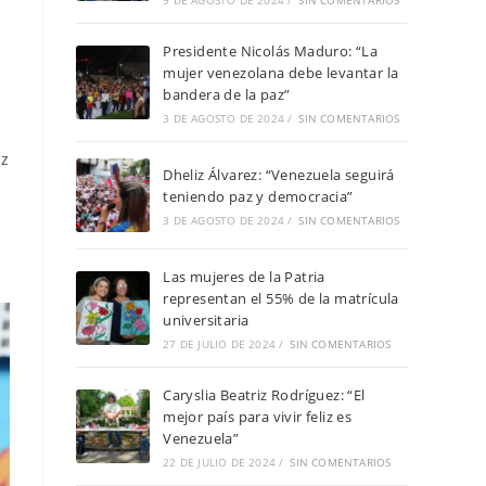
9 DE AGOSTO DE 2024
/
SIN COMENTARIOS
Presidente Nicolás Maduro: “La
mujer venezolana debe levantar la
bandera de la paz”
3 DE AGOSTO DE 2024
/
SIN COMENTARIOS
uz
Dheliz Álvarez: “Venezuela seguirá
teniendo paz y democracia”
3 DE AGOSTO DE 2024
/
SIN COMENTARIOS
Las mujeres de la Patria
representan el 55% de la matrícula
universitaria
27 DE JULIO DE 2024
/
SIN COMENTARIOS
Caryslia Beatriz Rodríguez: “El
mejor país para vivir feliz es
Venezuela”
22 DE JULIO DE 2024
/
SIN COMENTARIOS