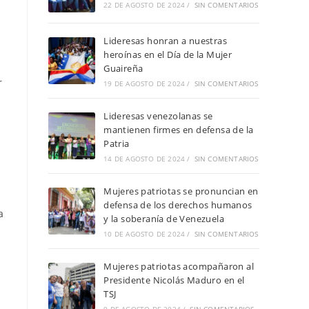
22 DE AGOSTO DE 2024
/
SIN COMENTARIOS
Lideresas honran a nuestras
heroínas en el Día de la Mujer
Guaireña
r
19 DE AGOSTO DE 2024
/
SIN COMENTARIOS
Lideresas venezolanas se
mantienen firmes en defensa de la
Patria
14 DE AGOSTO DE 2024
/
SIN COMENTARIOS
Mujeres patriotas se pronuncian en
defensa de los derechos humanos
a
y la soberanía de Venezuela
10 DE AGOSTO DE 2024
/
SIN COMENTARIOS
Mujeres patriotas acompañaron al
Presidente Nicolás Maduro en el
TSJ