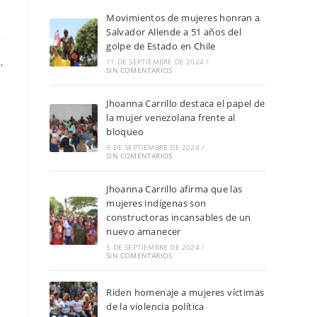
Movimientos de mujeres honran a
Salvador Allende a 51 años del
golpe de Estado en Chile
,
11 DE SEPTIEMBRE DE 2024
/
SIN COMENTARIOS
Jhoanna Carrillo destaca el papel de
la mujer venezolana frente al
bloqueo
9 DE SEPTIEMBRE DE 2024
/
SIN COMENTARIOS
Jhoanna Carrillo afirma que las
mujeres indígenas son
constructoras incansables de un
nuevo amanecer
5 DE SEPTIEMBRE DE 2024
/
SIN COMENTARIOS
Riden homenaje a mujeres víctimas
de la violencia política