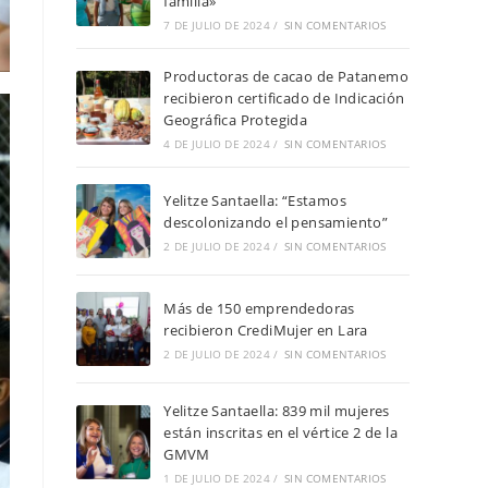
familia»
7 DE JULIO DE 2024
/
SIN COMENTARIOS
Productoras de cacao de Patanemo
recibieron certificado de Indicación
Geográfica Protegida
4 DE JULIO DE 2024
/
SIN COMENTARIOS
Yelitze Santaella: “Estamos
descolonizando el pensamiento”
2 DE JULIO DE 2024
/
SIN COMENTARIOS
Más de 150 emprendedoras
recibieron CrediMujer en Lara
2 DE JULIO DE 2024
/
SIN COMENTARIOS
Yelitze Santaella: 839 mil mujeres
están inscritas en el vértice 2 de la
GMVM
1 DE JULIO DE 2024
/
SIN COMENTARIOS