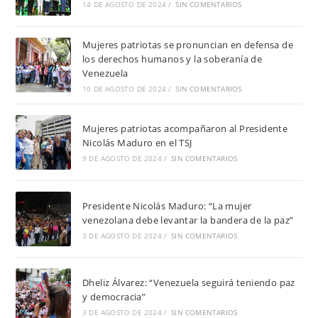
14 DE AGOSTO DE 2024
/
SIN COMENTARIOS
Mujeres patriotas se pronuncian en defensa de
los derechos humanos y la soberanía de
Venezuela
10 DE AGOSTO DE 2024
/
SIN COMENTARIOS
Mujeres patriotas acompañaron al Presidente
Nicolás Maduro en el TSJ
9 DE AGOSTO DE 2024
/
SIN COMENTARIOS
Presidente Nicolás Maduro: “La mujer
venezolana debe levantar la bandera de la paz”
3 DE AGOSTO DE 2024
/
SIN COMENTARIOS
Dheliz Álvarez: “Venezuela seguirá teniendo paz
y democracia”
3 DE AGOSTO DE 2024
/
SIN COMENTARIOS