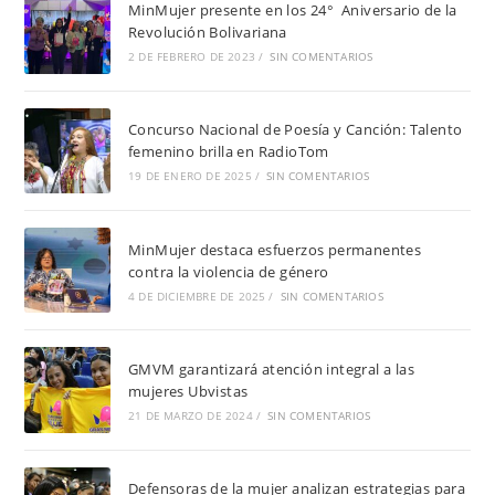
MinMujer presente en los 24° Aniversario de la
Revolución Bolivariana
2 DE FEBRERO DE 2023
/
SIN COMENTARIOS
Concurso Nacional de Poesía y Canción: Talento
femenino brilla en RadioTom
19 DE ENERO DE 2025
/
SIN COMENTARIOS
MinMujer destaca esfuerzos permanentes
contra la violencia de género
4 DE DICIEMBRE DE 2025
/
SIN COMENTARIOS
GMVM garantizará atención integral a las
mujeres Ubvistas
21 DE MARZO DE 2024
/
SIN COMENTARIOS
Defensoras de la mujer analizan estrategias para