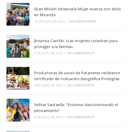
Gran Misión Venezuela Mujer avanza con éxito
en Miranda
10 DE JULIO DE 2024
/
SIN COMENTARIOS
Jhoanna Carrillo: «Las mujeres cosechan para
proteger a la familia»
7 DE JULIO DE 2024
/
SIN COMENTARIOS
Productoras de cacao de Patanemo recibieron
certificado de Indicación Geográfica Protegida
4 DE JULIO DE 2024
/
SIN COMENTARIOS
Yelitze Santaella: “Estamos descolonizando el
pensamiento”
2 DE JULIO DE 2024
/
SIN COMENTARIOS