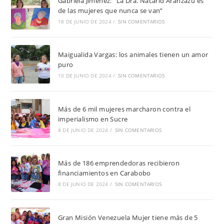
Gabriela Jiménez: “La Dra. Nacarid Aranzazu es
de las mujeres que nunca se van”
18 DE JUNIO DE 2024
/
SIN COMENTARIOS
Maigualida Vargas: los animales tienen un amor
puro
10 DE JUNIO DE 2024
/
SIN COMENTARIOS
Más de 6 mil mujeres marcharon contra el
imperialismo en Sucre
8 DE JUNIO DE 2024
/
SIN COMENTARIOS
Más de 186 emprendedoras recibieron
financiamientos en Carabobo
8 DE JUNIO DE 2024
/
SIN COMENTARIOS
Gran Misión Venezuela Mujer tiene más de 5