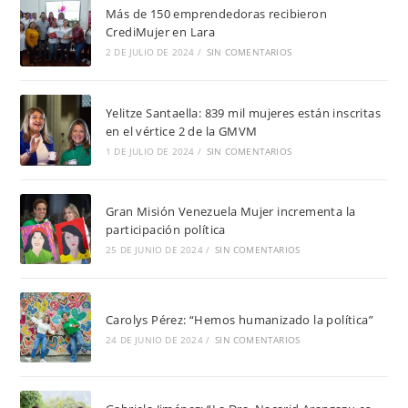
Más de 150 emprendedoras recibieron
CrediMujer en Lara
2 DE JULIO DE 2024
/
SIN COMENTARIOS
Yelitze Santaella: 839 mil mujeres están inscritas
en el vértice 2 de la GMVM
1 DE JULIO DE 2024
/
SIN COMENTARIOS
Gran Misión Venezuela Mujer incrementa la
participación política
25 DE JUNIO DE 2024
/
SIN COMENTARIOS
Carolys Pérez: “Hemos humanizado la política”
24 DE JUNIO DE 2024
/
SIN COMENTARIOS