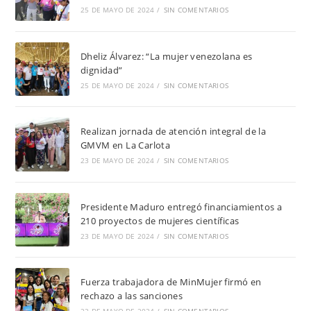
25 DE MAYO DE 2024
/
SIN COMENTARIOS
Dheliz Álvarez: “La mujer venezolana es
dignidad”
25 DE MAYO DE 2024
/
SIN COMENTARIOS
Realizan jornada de atención integral de la
GMVM en La Carlota
23 DE MAYO DE 2024
/
SIN COMENTARIOS
Presidente Maduro entregó financiamientos a
210 proyectos de mujeres científicas
23 DE MAYO DE 2024
/
SIN COMENTARIOS
Fuerza trabajadora de MinMujer firmó en
rechazo a las sanciones
22 DE MAYO DE 2024
/
SIN COMENTARIOS