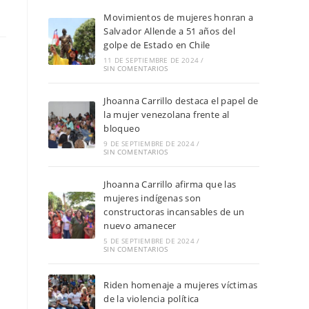
Movimientos de mujeres honran a
Salvador Allende a 51 años del
golpe de Estado en Chile
11 DE SEPTIEMBRE DE 2024
/
SIN COMENTARIOS
Jhoanna Carrillo destaca el papel de
s
la mujer venezolana frente al
bloqueo
9 DE SEPTIEMBRE DE 2024
/
SIN COMENTARIOS
Jhoanna Carrillo afirma que las
mujeres indígenas son
constructoras incansables de un
nuevo amanecer
5 DE SEPTIEMBRE DE 2024
/
SIN COMENTARIOS
Riden homenaje a mujeres víctimas
de la violencia política