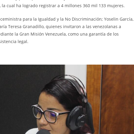
la cual ha logrado registrar a 4 millones 360 mil 133 mujeres.
iceministra para la Igualdad y la No Discriminación; Yoselin García,
aría Teresa Granadillo, quienes invitaron a las venezolanas a
iante la Gran Misión Venezuela, como una garantía de los
stencia legal.