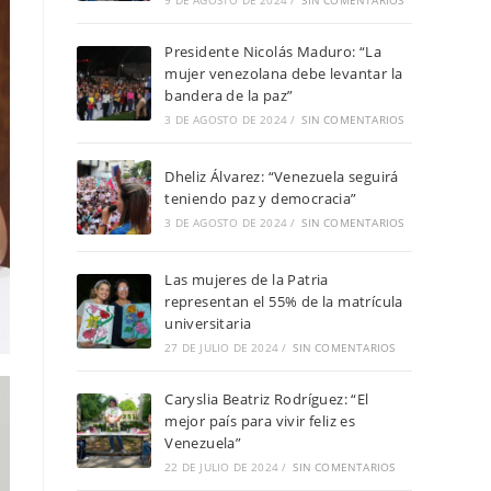
9 DE AGOSTO DE 2024
/
SIN COMENTARIOS
Presidente Nicolás Maduro: “La
mujer venezolana debe levantar la
bandera de la paz”
3 DE AGOSTO DE 2024
/
SIN COMENTARIOS
Dheliz Álvarez: “Venezuela seguirá
teniendo paz y democracia”
3 DE AGOSTO DE 2024
/
SIN COMENTARIOS
Las mujeres de la Patria
representan el 55% de la matrícula
universitaria
27 DE JULIO DE 2024
/
SIN COMENTARIOS
Caryslia Beatriz Rodríguez: “El
mejor país para vivir feliz es
Venezuela”
22 DE JULIO DE 2024
/
SIN COMENTARIOS