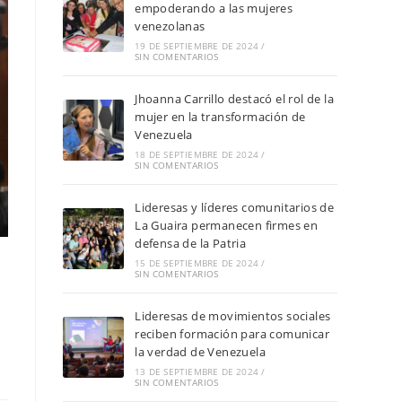
empoderando a las mujeres
venezolanas
19 DE SEPTIEMBRE DE 2024
/
SIN COMENTARIOS
Jhoanna Carrillo destacó el rol de la
mujer en la transformación de
Venezuela
18 DE SEPTIEMBRE DE 2024
/
SIN COMENTARIOS
Lideresas y líderes comunitarios de
La Guaira permanecen firmes en
defensa de la Patria
r
15 DE SEPTIEMBRE DE 2024
/
SIN COMENTARIOS
Lideresas de movimientos sociales
reciben formación para comunicar
la verdad de Venezuela
13 DE SEPTIEMBRE DE 2024
/
SIN COMENTARIOS