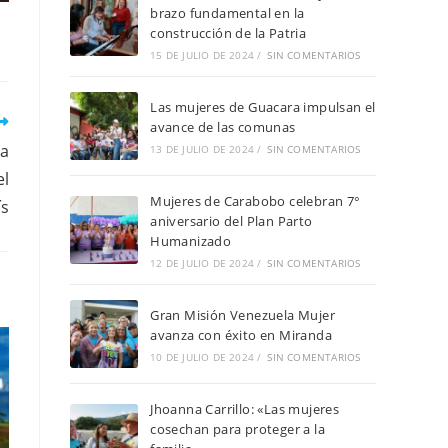
brazo fundamental en la
construcción de la Patria
15 DE JULIO DE 2024
/
SIN COMENTARIOS
Las mujeres de Guacara impulsan el
avance de las comunas
 a
13 DE JULIO DE 2024
/
SIN COMENTARIOS
el
Mujeres de Carabobo celebran 7°
ís
aniversario del Plan Parto
Humanizado
12 DE JULIO DE 2024
/
SIN COMENTARIOS
Gran Misión Venezuela Mujer
avanza con éxito en Miranda
10 DE JULIO DE 2024
/
SIN COMENTARIOS
Jhoanna Carrillo: «Las mujeres
cosechan para proteger a la