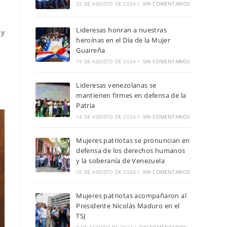
22 DE AGOSTO DE 2024
/
SIN COMENTARIOS
Lideresas honran a nuestras
 y
heroínas en el Día de la Mujer
Guaireña
19 DE AGOSTO DE 2024
/
SIN COMENTARIOS
Lideresas venezolanas se
mantienen firmes en defensa de la
Patria
14 DE AGOSTO DE 2024
/
SIN COMENTARIOS
Mujeres patriotas se pronuncian en
defensa de los derechos humanos
y la soberanía de Venezuela
10 DE AGOSTO DE 2024
/
SIN COMENTARIOS
Mujeres patriotas acompañaron al
Presidente Nicolás Maduro en el
TSJ