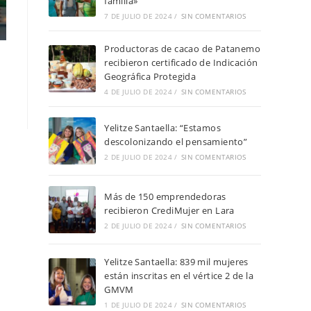
familia»
7 DE JULIO DE 2024
/
SIN COMENTARIOS
Productoras de cacao de Patanemo
recibieron certificado de Indicación
Geográfica Protegida
4 DE JULIO DE 2024
/
SIN COMENTARIOS
Yelitze Santaella: “Estamos
descolonizando el pensamiento”
2 DE JULIO DE 2024
/
SIN COMENTARIOS
Más de 150 emprendedoras
recibieron CrediMujer en Lara
2 DE JULIO DE 2024
/
SIN COMENTARIOS
Yelitze Santaella: 839 mil mujeres
están inscritas en el vértice 2 de la
GMVM
1 DE JULIO DE 2024
/
SIN COMENTARIOS