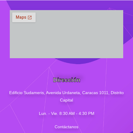
Dirección
Edificio Sudameris,
Avenida Urdaneta, Caracas 1011, Distrito
Capital
Lun. - Vie. 8:30 AM - 4
:30
PM
Contáctanos