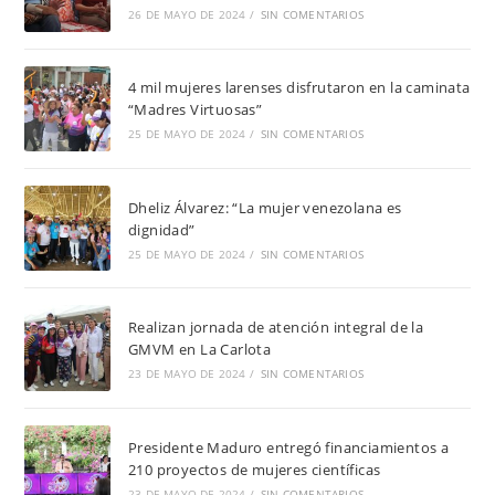
26 DE MAYO DE 2024
/
SIN COMENTARIOS
4 mil mujeres larenses disfrutaron en la caminata
“Madres Virtuosas”
25 DE MAYO DE 2024
/
SIN COMENTARIOS
Dheliz Álvarez: “La mujer venezolana es
dignidad”
25 DE MAYO DE 2024
/
SIN COMENTARIOS
Realizan jornada de atención integral de la
GMVM en La Carlota
23 DE MAYO DE 2024
/
SIN COMENTARIOS
Presidente Maduro entregó financiamientos a
210 proyectos de mujeres científicas
23 DE MAYO DE 2024
/
SIN COMENTARIOS