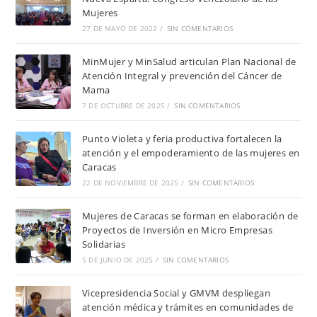
Mujeres
27 DE MAYO DE 2022
/
SIN COMENTARIOS
MinMujer y MinSalud articulan Plan Nacional de
Atención Integral y prevención del Cáncer de
Mama
7 DE OCTUBRE DE 2025
/
SIN COMENTARIOS
Punto Violeta y feria productiva fortalecen la
atención y el empoderamiento de las mujeres en
Caracas
22 DE NOVIEMBRE DE 2025
/
SIN COMENTARIOS
Mujeres de Caracas se forman en elaboración de
Proyectos de Inversión en Micro Empresas
Solidarias
5 DE JUNIO DE 2025
/
SIN COMENTARIOS
Vicepresidencia Social y GMVM despliegan
atención médica y trámites en comunidades de