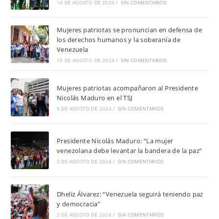
14 DE AGOSTO DE 2024
/
SIN COMENTARIOS
Mujeres patriotas se pronuncian en defensa de
los derechos humanos y la soberanía de
Venezuela
10 DE AGOSTO DE 2024
/
SIN COMENTARIOS
Mujeres patriotas acompañaron al Presidente
Nicolás Maduro en el TSJ
9 DE AGOSTO DE 2024
/
SIN COMENTARIOS
Presidente Nicolás Maduro: “La mujer
venezolana debe levantar la bandera de la paz”
3 DE AGOSTO DE 2024
/
SIN COMENTARIOS
Dheliz Álvarez: “Venezuela seguirá teniendo paz
y democracia”
3 DE AGOSTO DE 2024
/
SIN COMENTARIOS