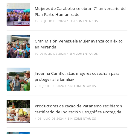
Mujeres de Carabobo celebran 7° aniversario del
Plan Parto Humanizado
12 DE JULIO DE 2024
/
SIN COMENTARIOS
Gran Misión Venezuela Mujer avanza con éxito
en Miranda
10 DE JULIO DE 2024
/
SIN COMENTARIOS
Jhoanna Carrillo: «Las mujeres cosechan para
proteger a la familia»
7 DE JULIO DE 2024
/
SIN COMENTARIOS
Productoras de cacao de Patanemo recibieron
certificado de Indicación Geográfica Protegida
4 DE JULIO DE 2024
/
SIN COMENTARIOS