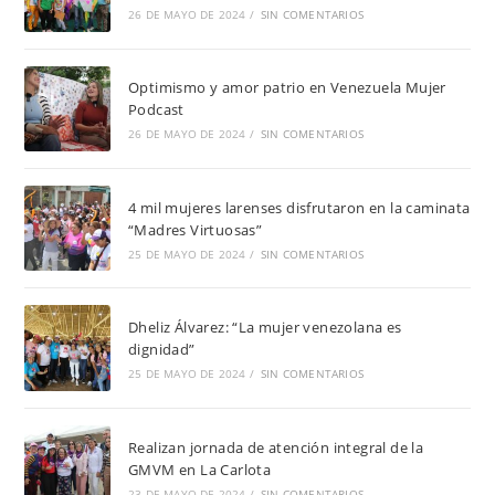
26 DE MAYO DE 2024
/
SIN COMENTARIOS
Optimismo y amor patrio en Venezuela Mujer
Podcast
26 DE MAYO DE 2024
/
SIN COMENTARIOS
4 mil mujeres larenses disfrutaron en la caminata
“Madres Virtuosas”
25 DE MAYO DE 2024
/
SIN COMENTARIOS
Dheliz Álvarez: “La mujer venezolana es
dignidad”
25 DE MAYO DE 2024
/
SIN COMENTARIOS
Realizan jornada de atención integral de la
GMVM en La Carlota
23 DE MAYO DE 2024
/
SIN COMENTARIOS