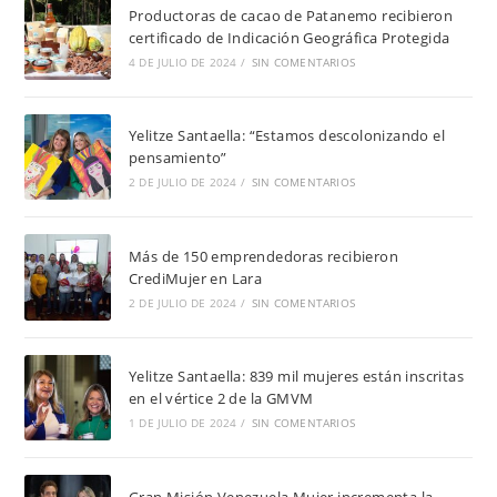
Productoras de cacao de Patanemo recibieron
certificado de Indicación Geográfica Protegida
4 DE JULIO DE 2024
/
SIN COMENTARIOS
Yelitze Santaella: “Estamos descolonizando el
pensamiento”
2 DE JULIO DE 2024
/
SIN COMENTARIOS
Más de 150 emprendedoras recibieron
CrediMujer en Lara
2 DE JULIO DE 2024
/
SIN COMENTARIOS
Yelitze Santaella: 839 mil mujeres están inscritas
en el vértice 2 de la GMVM
1 DE JULIO DE 2024
/
SIN COMENTARIOS
Gran Misión Venezuela Mujer incrementa la