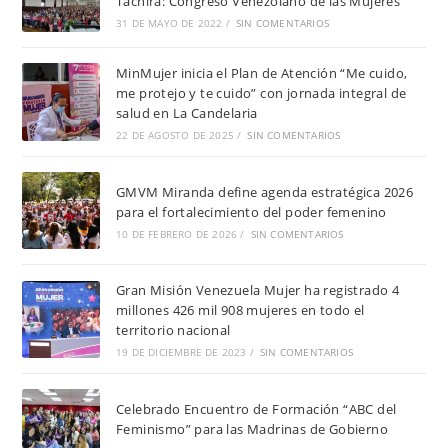
Táchira: Congreso Venezolano de las Mujeres
31 DE MAYO DE 2022
/
SIN COMENTARIOS
MinMujer inicia el Plan de Atención “Me cuido,
me protejo y te cuido” con jornada integral de
salud en La Candelaria
22 DE AGOSTO DE 2025
/
SIN COMENTARIOS
GMVM Miranda define agenda estratégica 2026
para el fortalecimiento del poder femenino
10 DE FEBRERO DE 2026
/
SIN COMENTARIOS
Gran Misión Venezuela Mujer ha registrado 4
millones 426 mil 908 mujeres en todo el
territorio nacional
19 DE DICIEMBRE DE 2023
/
SIN COMENTARIOS
Celebrado Encuentro de Formación “ABC del
Feminismo” para las Madrinas de Gobierno