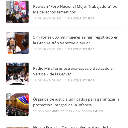
Realizan “Foro Nacional Mujer Trabajadora” por
los derechos femeninos
16 DE MAYO DE 2024
/
SIN COMENTARIOS
5 millones 600 mil mujeres se han registrado en
la Gran Misión Venezuela Mujer
16 DE MAYO DE 2024
/
SIN COMENTARIOS
Radio Miraflores estrena espacio dedicado al
Vértice 7 de la GMVM
16 DE MAYO DE 2024
/
SIN COMENTARIOS
Órganos de justicia unificados para garantizar la
protección integral de la infancia
20 DE NOVIEMBRE DE 2025
/
SIN COMENTARIOS
Nueva Esparta: Congreso Venezolano de las