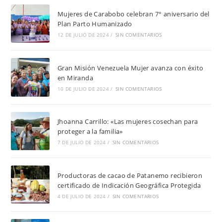
Mujeres de Carabobo celebran 7° aniversario del
Plan Parto Humanizado
12 DE JULIO DE 2024
/
SIN COMENTARIOS
Gran Misión Venezuela Mujer avanza con éxito
en Miranda
10 DE JULIO DE 2024
/
SIN COMENTARIOS
Jhoanna Carrillo: «Las mujeres cosechan para
proteger a la familia»
7 DE JULIO DE 2024
/
SIN COMENTARIOS
Productoras de cacao de Patanemo recibieron
certificado de Indicación Geográfica Protegida
4 DE JULIO DE 2024
/
SIN COMENTARIOS