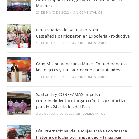
Mujeres
27 DE MAYO DE 2022
/
SIN COMENTARIOS
Red Usuarias de Banmujer Nora
Castañeda participaron en Expoferia Productiva
13 DE OCTUBRE DE 2024
/
SIN COMENTARIOS
Gran Misión Venezuela Mujer: Empoderando a
las mujeres y transformando comunidades
16 DE OCTUBRE DE 2024
/
SIN COMENTARIOS
Santaella y CONFEAMAS Impulsan
emprendimiento: otorgan créditos productivos
para los 24 estados del País
3 DE OCTUBRE DE 2025
/
SIN COMENTARIOS
Día Internacional de la Mujer Trabajadora: Una
historia de lucha por la igualdad y la justicia