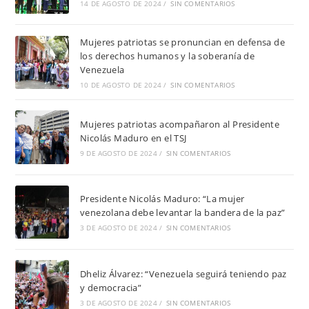
14 DE AGOSTO DE 2024
/
SIN COMENTARIOS
Mujeres patriotas se pronuncian en defensa de
los derechos humanos y la soberanía de
Venezuela
10 DE AGOSTO DE 2024
/
SIN COMENTARIOS
Mujeres patriotas acompañaron al Presidente
Nicolás Maduro en el TSJ
9 DE AGOSTO DE 2024
/
SIN COMENTARIOS
Presidente Nicolás Maduro: “La mujer
venezolana debe levantar la bandera de la paz”
3 DE AGOSTO DE 2024
/
SIN COMENTARIOS
Dheliz Álvarez: “Venezuela seguirá teniendo paz
y democracia”
3 DE AGOSTO DE 2024
/
SIN COMENTARIOS