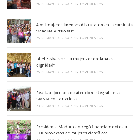
26 DE MAYO DE 2024
/
SIN COMENTARIOS
4 mil mujeres larenses disfrutaron en la caminata
“Madres Virtuosas”
25 DE MAYO DE 2024
/
SIN COMENTARIOS
Dheliz Álvarez: “La mujer venezolana es
dignidad”
25 DE MAYO DE 2024
/
SIN COMENTARIOS
Realizan jornada de atención integral de la
GMVM en La Carlota
23 DE MAYO DE 2024
/
SIN COMENTARIOS
Presidente Maduro entregó financiamientos a
210 proyectos de mujeres científicas
23 DE MAYO DE 2024
/
SIN COMENTARIOS