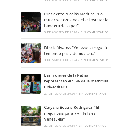
9 DE AGOSTO DE 2024
/
SIN COMENTARIOS
Presidente Nicolás Maduro: “La
mujer venezolana debe levantar la
bandera de la paz”
3 DE AGOSTO DE 2024
/
SIN COMENTARIOS
Dheliz Álvarez: “Venezuela seguirá
teniendo paz y democracia”
3 DE AGOSTO DE 2024
/
SIN COMENTARIOS
Las mujeres de la Patria
representan el 55% de la matrícula
universitaria
27 DE JULIO DE 2024
/
SIN COMENTARIOS
Caryslia Beatriz Rodríguez: “El
mejor país para vivir feliz es
Venezuela”
22 DE JULIO DE 2024
/
SIN COMENTARIOS