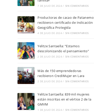
familia»
7 DE JULIO DE 2024
/
SIN COMENTARIOS
Productoras de cacao de Patanemo
recibieron certificado de Indicación
Geográfica Protegida
4 DE JULIO DE 2024
/
SIN COMENTARIOS
Yelitze Santaella: “Estamos
descolonizando el pensamiento”
2 DE JULIO DE 2024
/
SIN COMENTARIOS
Más de 150 emprendedoras
recibieron CrediMujer en Lara
2 DE JULIO DE 2024
/
SIN COMENTARIOS
Yelitze Santaella: 839 mil mujeres
están inscritas en el vértice 2 de la
GMVM
1 DE JULIO DE 2024
/
SIN COMENTARIOS