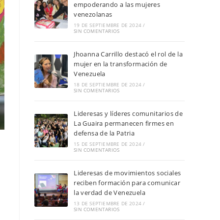
empoderando a las mujeres
venezolanas
19 DE SEPTIEMBRE DE 2024
/
SIN COMENTARIOS
Jhoanna Carrillo destacó el rol de la
mujer en la transformación de
Venezuela
18 DE SEPTIEMBRE DE 2024
/
SIN COMENTARIOS
Lideresas y líderes comunitarios de
La Guaira permanecen firmes en
defensa de la Patria
15 DE SEPTIEMBRE DE 2024
/
SIN COMENTARIOS
Lideresas de movimientos sociales
reciben formación para comunicar
la verdad de Venezuela
13 DE SEPTIEMBRE DE 2024
/
SIN COMENTARIOS