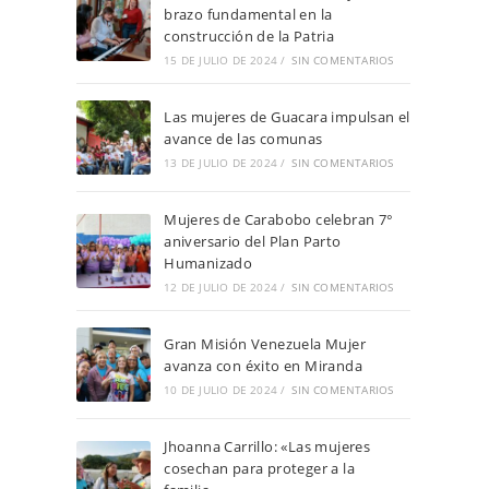
brazo fundamental en la
construcción de la Patria
15 DE JULIO DE 2024
/
SIN COMENTARIOS
Las mujeres de Guacara impulsan el
avance de las comunas
13 DE JULIO DE 2024
/
SIN COMENTARIOS
Mujeres de Carabobo celebran 7°
aniversario del Plan Parto
Humanizado
12 DE JULIO DE 2024
/
SIN COMENTARIOS
Gran Misión Venezuela Mujer
avanza con éxito en Miranda
10 DE JULIO DE 2024
/
SIN COMENTARIOS
Jhoanna Carrillo: «Las mujeres
cosechan para proteger a la