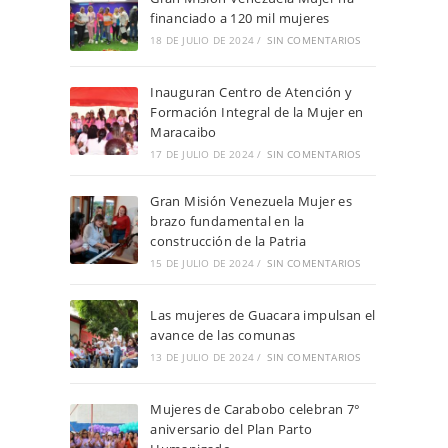
financiado a 120 mil mujeres
18 DE JULIO DE 2024
/
SIN COMENTARIOS
Inauguran Centro de Atención y
Formación Integral de la Mujer en
Maracaibo
17 DE JULIO DE 2024
/
SIN COMENTARIOS
Gran Misión Venezuela Mujer es
brazo fundamental en la
construcción de la Patria
15 DE JULIO DE 2024
/
SIN COMENTARIOS
Las mujeres de Guacara impulsan el
avance de las comunas
13 DE JULIO DE 2024
/
SIN COMENTARIOS
Mujeres de Carabobo celebran 7°
aniversario del Plan Parto