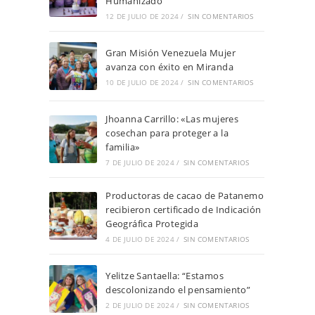
Humanizado
12 DE JULIO DE 2024
/
SIN COMENTARIOS
Gran Misión Venezuela Mujer
avanza con éxito en Miranda
10 DE JULIO DE 2024
/
SIN COMENTARIOS
Jhoanna Carrillo: «Las mujeres
cosechan para proteger a la
familia»
7 DE JULIO DE 2024
/
SIN COMENTARIOS
Productoras de cacao de Patanemo
recibieron certificado de Indicación
Geográfica Protegida
4 DE JULIO DE 2024
/
SIN COMENTARIOS
Yelitze Santaella: “Estamos
descolonizando el pensamiento”
2 DE JULIO DE 2024
/
SIN COMENTARIOS