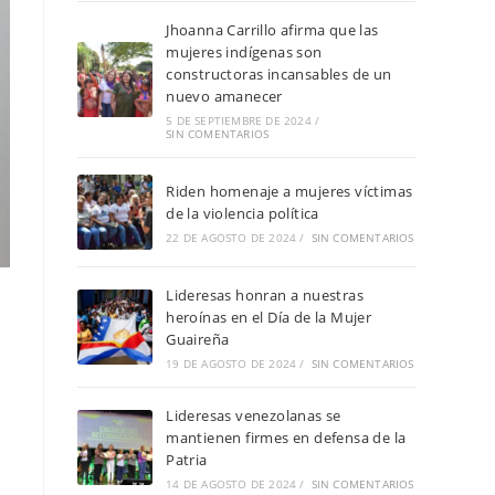
Jhoanna Carrillo afirma que las
mujeres indígenas son
constructoras incansables de un
nuevo amanecer
5 DE SEPTIEMBRE DE 2024
/
SIN COMENTARIOS
Riden homenaje a mujeres víctimas
de la violencia política
22 DE AGOSTO DE 2024
/
SIN COMENTARIOS
Lideresas honran a nuestras
heroínas en el Día de la Mujer
Guaireña
19 DE AGOSTO DE 2024
/
SIN COMENTARIOS
Lideresas venezolanas se
mantienen firmes en defensa de la
Patria
14 DE AGOSTO DE 2024
/
SIN COMENTARIOS