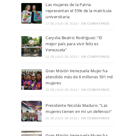
Las mujeres de la Patria
representan el 55% de la matrícula
universitaria
27 DE JULIO DE 2024
/
SIN COMENTARIOS
Caryslia Beatriz Rodríguez: “El
mejor país para vivir feliz es
Venezuela”
22 DE JULIO DE 2024
/
SIN COMENTARIOS
Gran Misión Venezuela Mujer ha
atendido más de 6 millones 591 mil
mujeres
20 DE JULIO DE 2024
/
SIN COMENTARIOS
Presidente Nicolás Maduro: “Las
mujeres tienen en mí un defensor”
20 DE JULIO DE 2024
/
SIN COMENTARIOS
Gran Misión Venezuela Mujer ha