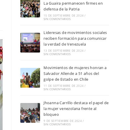
La Guaira permanecen firmes en
defensa de la Patria
15 DE SEPTIEMBRE DE 2024
/
SIN COMENTARIOS
Lideresas de movimientos sociales
reciben formación para comunicar
la verdad de Venezuela
13 DE SEPTIEMBRE DE 2024
/
SIN COMENTARIOS
Movimientos de mujeres honran a
Salvador Allende a 51 años del
golpe de Estado en Chile
11 DE SEPTIEMBRE DE 2024
/
SIN COMENTARIOS
Jhoanna Carrillo destaca el papel de
la mujer venezolana frente al
bloqueo
9 DE SEPTIEMBRE DE 2024
/
SIN COMENTARIOS