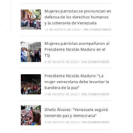
Mujeres patriotas se pronuncian en
defensa de los derechos humanos
y la soberanía de Venezuela
10 DE AGOSTO DE 2024
/
SIN COMENTARIOS
Mujeres patriotas acompañaron al
Presidente Nicolás Maduro en el
TSJ
9 DE AGOSTO DE 2024
/
SIN COMENTARIOS
Presidente Nicolás Maduro: “La
mujer venezolana debe levantar la
bandera de la paz”
3 DE AGOSTO DE 2024
/
SIN COMENTARIOS
Dheliz Álvarez: “Venezuela seguirá
teniendo paz y democracia”
3 DE AGOSTO DE 2024
/
SIN COMENTARIOS