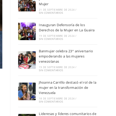
Mujer
21 DE SEPTIEMBRE DE 2024
/
SIN COMENTARIOS
Inauguran Defensoría de los
Derechos de la Mujer en La Guaira
19 DE SEPTIEMBRE DE 2024
/
SIN COMENTARIOS
Banmujer celebra 23° aniversario
empoderando a las mujeres
venezolanas
19 DE SEPTIEMBRE DE 2024
/
SIN COMENTARIOS
o
Jhoanna Carrillo destacó el rol de la
mujer en la transformación de
Venezuela
18 DE SEPTIEMBRE DE 2024
/
SIN COMENTARIOS
Lideresas y líderes comunitarios de