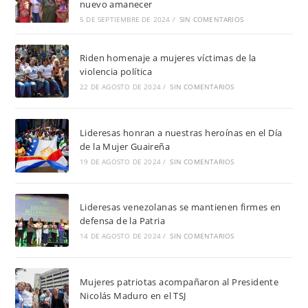
nuevo amanecer
5 DE SEPTIEMBRE DE 2024
/
SIN COMENTARIOS
Riden homenaje a mujeres víctimas de la
violencia política
22 DE AGOSTO DE 2024
/
SIN COMENTARIOS
Lideresas honran a nuestras heroínas en el Día
de la Mujer Guaireña
19 DE AGOSTO DE 2024
/
SIN COMENTARIOS
Lideresas venezolanas se mantienen firmes en
defensa de la Patria
14 DE AGOSTO DE 2024
/
SIN COMENTARIOS
Mujeres patriotas acompañaron al Presidente
Nicolás Maduro en el TSJ