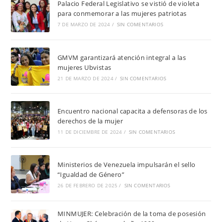
Palacio Federal Legislativo se vistió de violeta
para conmemorar a las mujeres patriotas
7 DE MARZO DE 2024
/
SIN COMENTARIOS
GMVM garantizará atención integral a las
mujeres Ubvistas
21 DE MARZO DE 2024
/
SIN COMENTARIOS
Encuentro nacional capacita a defensoras de los
derechos de la mujer
11 DE DICIEMBRE DE 2024
/
SIN COMENTARIOS
Ministerios de Venezuela impulsarán el sello
“Igualdad de Género”
26 DE FEBRERO DE 2025
/
SIN COMENTARIOS
MINMUJER: Celebración de la toma de posesión