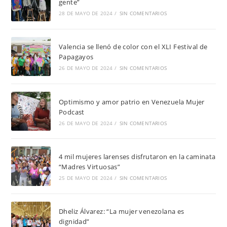
gente”
28 DE MAYO DE 2024
/
SIN COMENTARIOS
Valencia se llenó de color con el XLI Festival de
Papagayos
26 DE MAYO DE 2024
/
SIN COMENTARIOS
Optimismo y amor patrio en Venezuela Mujer
Podcast
26 DE MAYO DE 2024
/
SIN COMENTARIOS
4 mil mujeres larenses disfrutaron en la caminata
“Madres Virtuosas”
25 DE MAYO DE 2024
/
SIN COMENTARIOS
Dheliz Álvarez: “La mujer venezolana es
dignidad”