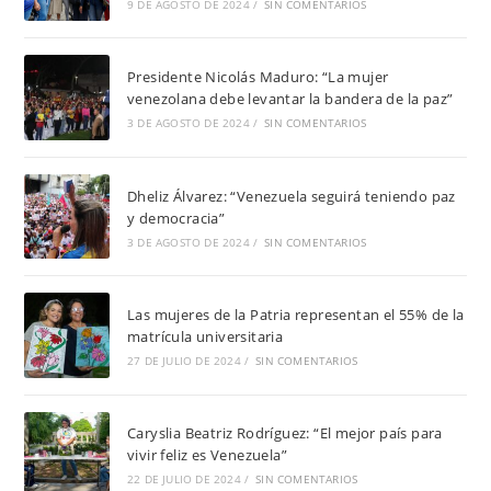
9 DE AGOSTO DE 2024
/
SIN COMENTARIOS
Presidente Nicolás Maduro: “La mujer
venezolana debe levantar la bandera de la paz”
3 DE AGOSTO DE 2024
/
SIN COMENTARIOS
Dheliz Álvarez: “Venezuela seguirá teniendo paz
y democracia”
3 DE AGOSTO DE 2024
/
SIN COMENTARIOS
Las mujeres de la Patria representan el 55% de la
matrícula universitaria
27 DE JULIO DE 2024
/
SIN COMENTARIOS
Caryslia Beatriz Rodríguez: “El mejor país para
vivir feliz es Venezuela”
22 DE JULIO DE 2024
/
SIN COMENTARIOS