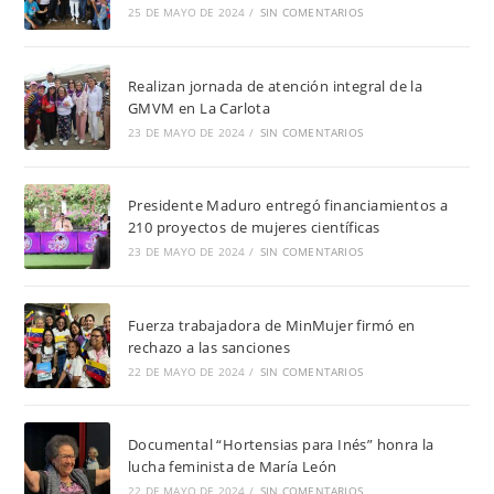
25 DE MAYO DE 2024
/
SIN COMENTARIOS
Realizan jornada de atención integral de la
GMVM en La Carlota
23 DE MAYO DE 2024
/
SIN COMENTARIOS
Presidente Maduro entregó financiamientos a
210 proyectos de mujeres científicas
23 DE MAYO DE 2024
/
SIN COMENTARIOS
Fuerza trabajadora de MinMujer firmó en
rechazo a las sanciones
22 DE MAYO DE 2024
/
SIN COMENTARIOS
Documental “Hortensias para Inés” honra la
lucha feminista de María León
22 DE MAYO DE 2024
/
SIN COMENTARIOS