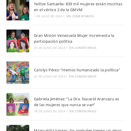
Yelitze Santaella: 839 mil mujeres están inscritas
en el vértice 2 de la GMVM
1 DE JULIO DE 2024
/
SIN COMENTARIOS
Gran Misión Venezuela Mujer incrementa la
participación política
25 DE JUNIO DE 2024
/
SIN COMENTARIOS
Carolys Pérez: “Hemos humanizado la política”
24 DE JUNIO DE 2024
/
SIN COMENTARIOS
Gabriela Jiménez: “La Dra. Nacarid Aranzazu es
de las mujeres que nunca se van”
18 DE JUNIO DE 2024
/
SIN COMENTARIOS
Maigualida Vargas: los animales tienen un amor