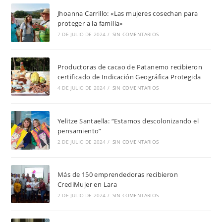
Jhoanna Carrillo: «Las mujeres cosechan para
proteger a la familia»
7 DE JULIO DE 2024
/
SIN COMENTARIOS
Productoras de cacao de Patanemo recibieron
certificado de Indicación Geográfica Protegida
4 DE JULIO DE 2024
/
SIN COMENTARIOS
Yelitze Santaella: “Estamos descolonizando el
pensamiento”
2 DE JULIO DE 2024
/
SIN COMENTARIOS
Más de 150 emprendedoras recibieron
CrediMujer en Lara
2 DE JULIO DE 2024
/
SIN COMENTARIOS