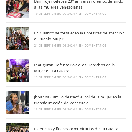
Banmujer celebra 23° aniversario empoderando
a las mujeres venezolanas
19 DE SEPTIEMBRE DE 2024
/
SIN COMENTARIOS
En Guárico se fortalecen las políticas de atención
al Pueblo Mujer
21 DE SEPTIEMBRE DE 2024
/
SIN COMENTARIOS
Inauguran Defensoría de los Derechos de la
Mujer en La Guaira
19 DE SEPTIEMBRE DE 2024
/
SIN COMENTARIOS
Jhoanna Carrillo destacó el rol de la mujer en la
transformación de Venezuela
18 DE SEPTIEMBRE DE 2024
/
SIN COMENTARIOS
Lideresas y líderes comunitarios de La Guaira