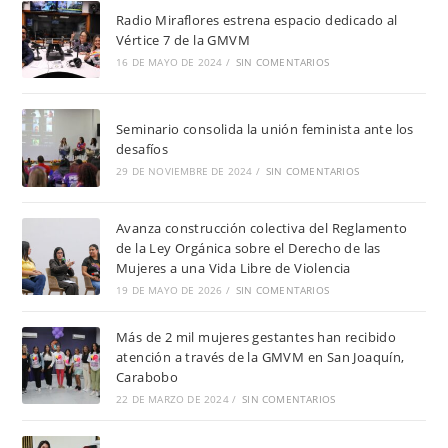
Radio Miraflores estrena espacio dedicado al
Vértice 7 de la GMVM
16 DE MAYO DE 2024
/
SIN COMENTARIOS
Seminario consolida la unión feminista ante los
desafíos
29 DE NOVIEMBRE DE 2024
/
SIN COMENTARIOS
Avanza construcción colectiva del Reglamento
de la Ley Orgánica sobre el Derecho de las
Mujeres a una Vida Libre de Violencia
19 DE MAYO DE 2026
/
SIN COMENTARIOS
Más de 2 mil mujeres gestantes han recibido
atención a través de la GMVM en San Joaquín,
Carabobo
22 DE MARZO DE 2024
/
SIN COMENTARIOS